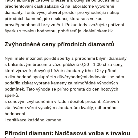
Tato nabídka je časově omezená a odvíjí se od dočasného
přeorientování části zákazníků na laboratorně vytvořené
diamanty. Tento vývoj otevřel prostor pro výhodnější nákup
přírodních kamenů, jde o situaci, která se s velkou
pravděpodobností brzy změní. Pokud tedy zvažujete pořízení
šperku s trvalou hodnotou, právě teď je ideální okamžik.
Zvýhodněné ceny přírodních diamantů
Nyní máte možnost pořídit šperky s přírodními bílými diamanty
s briliantovým brusem o váze přibližně 0,30 - 1,00 ct za ceny,
které výrazně převyšují běžné standardy trhu. Díky přímé
a dlouhodobé spolupráci s důvěryhodnými dodavateli se nám
podařilo získat vybrané kameny za mimořádně výhodných
podmínek. Tato výhoda se přímo promítá do cen hotových
šperků,
s cenovým zvýhodněním v řádu i desítek procent. Zároveň
zůstáváme věrní vysokým standardům kvality, odborného
hodnocení
i certifikace každého kamene.
Přírodní diamant: Nadčasová volba s trvalou