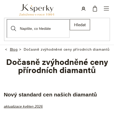
Přejít
na
obsah
Nákupní
Přihlášení
Hledat
košík
Blog
Dočasně zvýhodněné ceny přírodních diamantů
Domů
Dočasně zvýhodněné ceny
přírodních diamantů
Nový standard cen našich diamantů
aktualizace květen 2026