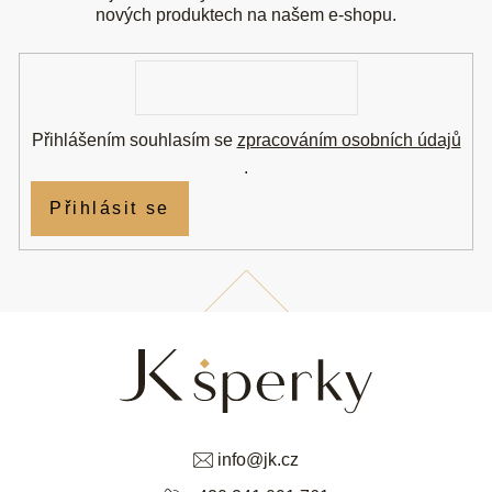
t
nových produktech na našem e-shopu.
í
E-
mail
Přihlášením souhlasím se
zpracováním osobních údajů
.
Přihlásit se
info
@
jk.cz