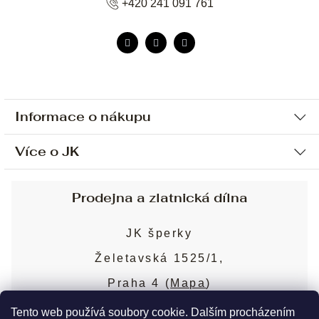
+420 241 091 761
Informace o nákupu
Více o JK
Ochrana osobních údajů
Způsob platby a dopravy
Náš příběh
Prodejna a zlatnická dílna
Sjednání osobní schůzky
Náš tým
Obchodní podmínky
JK šperky
Design a výroba
Puncovní značky
Želetavská 1525/1,
Služby
Cookies
Praha 4 (
Mapa
)
Blog
Více o prodejně
Nejčastější dotazy
Tento web používá soubory cookie. Dalším procházením