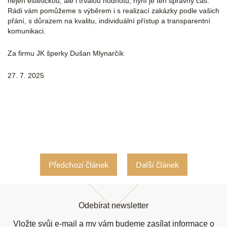
nejen estetickou, ale i trvalou hodnotu, nyní je ten správný čas.
Rádi vám pomůžeme s výběrem i s realizací zakázky podle vašich
přání, s důrazem na kvalitu, individuální přístup a transparentní
komunikaci.
Za firmu JK šperky Dušan Mlynarčík
27. 7. 2025
Předchozí článek
Další článek
Z
á
Odebírat newsletter
p
a
Vložte svůj e-mail a my vám budeme zasílat informace o