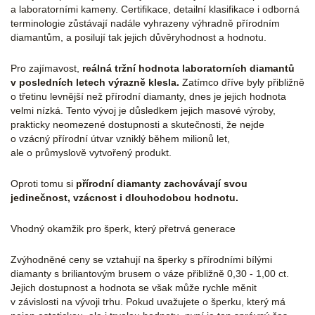
a laboratorními kameny. Certifikace, detailní klasifikace i odborná
terminologie zůstávají nadále vyhrazeny výhradně přírodním
diamantům, a posilují tak jejich důvěryhodnost a hodnotu.
Pro zajímavost,
reálná tržní hodnota laboratorních diamantů
v posledních letech výrazně klesla.
Zatímco dříve byly přibližně
o třetinu levnější než přírodní diamanty, dnes je jejich hodnota
velmi nízká. Tento vývoj je důsledkem jejich masové výroby,
prakticky neomezené dostupnosti a skutečnosti, že nejde
o vzácný přírodní útvar vzniklý během milionů let,
ale o průmyslově vytvořený produkt.
Oproti tomu si
přírodní diamanty zachovávají svou
jedinečnost, vzácnost i dlouhodobou hodnotu.
Vhodný okamžik pro šperk, který přetrvá generace
Zvýhodněné ceny se vztahují na šperky s přírodními bílými
diamanty s briliantovým brusem o váze přibližně 0,30 - 1,00 ct.
Jejich dostupnost a hodnota se však může rychle měnit
v závislosti na vývoji trhu. Pokud uvažujete o šperku, který má