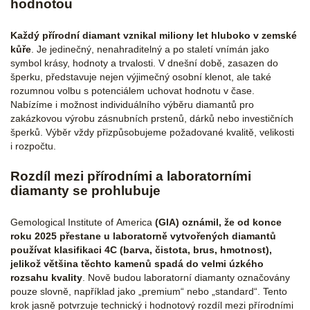
hodnotou
Každý přírodní diamant vznikal miliony let hluboko v zemské
kůře
. Je jedinečný, nenahraditelný a po staletí vnímán jako
symbol krásy, hodnoty a trvalosti. V dnešní době, zasazen do
šperku, představuje nejen výjimečný osobní klenot, ale také
rozumnou volbu s potenciálem uchovat hodnotu v čase.
Nabízíme i možnost individuálního výběru diamantů pro
zakázkovou výrobu zásnubních prstenů, dárků nebo investičních
šperků. Výběr vždy přizpůsobujeme požadované kvalitě, velikosti
i rozpočtu.
Rozdíl mezi přírodními a laboratorními
diamanty se prohlubuje
Gemological Institute of America
(GIA) oznámil, že od konce
roku 2025 přestane u laboratorně vytvořených diamantů
používat klasifikaci 4C (barva, čistota, brus, hmotnost),
jelikož většina těchto kamenů spadá do velmi úzkého
rozsahu kvality
. Nově budou laboratorní diamanty označovány
pouze slovně, například jako „premium“ nebo „standard“. Tento
krok jasně potvrzuje technický i hodnotový rozdíl mezi přírodními