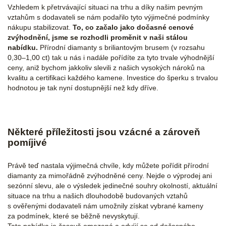
Vzhledem k přetrvávající situaci na trhu a díky našim pevným
vztahům s dodavateli se nám podařilo tyto výjimečné podmínky
nákupu stabilizovat.
To, co začalo jako dočasné cenové
zvýhodnění, jsme se rozhodli proměnit v naši stálou
nabídku.
Přírodní diamanty s briliantovým brusem (v rozsahu
0,30–1,00 ct) tak u nás i nadále pořídíte za tyto trvale výhodnější
ceny, aniž bychom jakkoliv slevili z našich vysokých nároků na
kvalitu a certifikaci každého kamene. Investice do šperku s trvalou
hodnotou je tak nyní dostupnější než kdy dříve.
Některé příležitosti jsou vzácné a zároveň
pomíjivé
Právě teď nastala výjimečná chvíle, kdy můžete pořídit přírodní
diamanty za mimořádně zvýhodněné ceny. Nejde o výprodej ani
sezónní slevu, ale o výsledek jedinečné souhry okolností, aktuální
situace na trhu a našich dlouhodobě budovaných vztahů
s ověřenými dodavateli nám umožnily získat vybrané kameny
za podmínek, které se běžně nevyskytují.