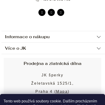
Informace o nákupu
Více o JK
Ochrana osobních údajů
Způsob platby a dopravy
Náš příběh
Prodejna a zlatnická dílna
Sjednání osobní schůzky
Náš tým
Obchodní podmínky
JK šperky
Design a výroba
Puncovní značky
Želetavská 1525/1,
Služby
Cookies
Praha 4 (
Mapa
)
Blog
Více o prodejně
Nejčastější dotazy
Tento web používá soubory cookie. Dalším procházením