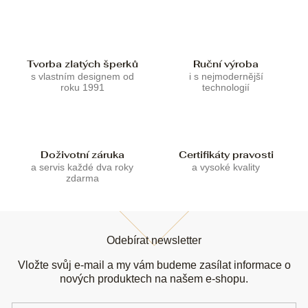
í
í
p
r
v
k
Tvorba zlatých šperků
Ruční výroba
y
s vlastním designem od
i s nejmodernější
v
roku 1991
technologií
ý
p
i
s
u
Doživotní záruka
Certifikáty pravosti
a servis každé dva roky
a vysoké kvality
zdarma
Z
á
Odebírat newsletter
p
a
Vložte svůj e-mail a my vám budeme zasílat informace o
t
nových produktech na našem e-shopu.
í