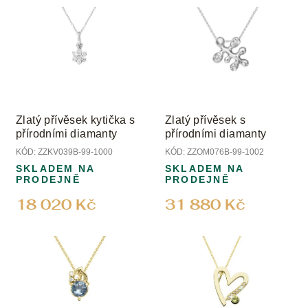
V
p
ý
r
p
o
i
d
s
u
p
k
r
t
o
ů
Zlatý přívěsek kytička s
Zlatý přívěsek s
d
přírodními diamanty
přírodními diamanty
u
KÓD:
ZZKV039B-99-1000
KÓD:
ZZOM076B-99-1002
k
SKLADEM NA
SKLADEM NA
t
PRODEJNĚ
PRODEJNĚ
ů
18 020 Kč
31 880 Kč