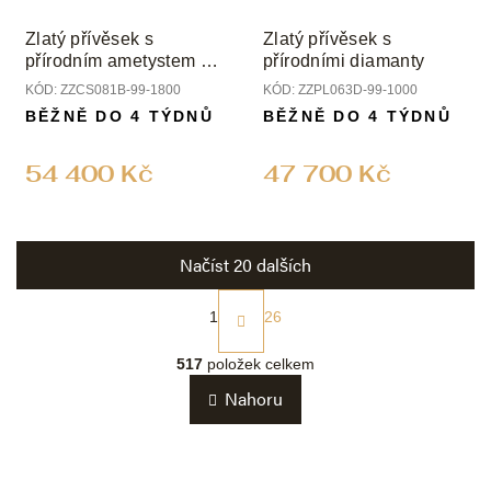
Zlatý přívěsek s
Zlatý přívěsek s
přírodním ametystem a
přírodními diamanty
diamanty
KÓD:
ZZCS081B-99-1800
KÓD:
ZZPL063D-99-1000
BĚŽNĚ DO 4 TÝDNŮ
BĚŽNĚ DO 4 TÝDNŮ
54 400 Kč
47 700 Kč
Načíst 20 dalších
S
t
1
26
r
O
á
v
517
položek celkem
n
l
k
Nahoru
á
o
d
v
a
á
c
n