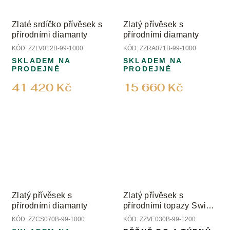
Zlaté srdíčko přívěsek s
Zlatý přívěsek s
přírodními diamanty
přírodními diamanty
KÓD:
ZZLV012B-99-1000
KÓD:
ZZRA071B-99-1000
SKLADEM NA
SKLADEM NA
PRODEJNĚ
PRODEJNĚ
41 420 Kč
15 660 Kč
Zlatý přívěsek s
Zlatý přívěsek s
přírodními diamanty
přírodními topazy Swiss
a diamanty
KÓD:
ZZCS070B-99-1000
KÓD:
ZZVE030B-99-1200