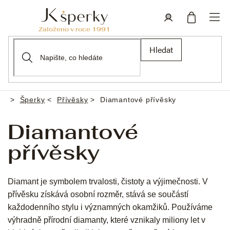
Přejít
na
obsah
Nákupní
Přihlášení
Hledat
košík
Šperky
Přívěsky
Diamantové přívěsky
Domů
Diamantové
přívěsky
Diamant je symbolem trvalosti, čistoty a výjimečnosti. V
přívěsku získává osobní rozměr, stává se součástí
každodenního stylu i významných okamžiků. Používáme
výhradně přírodní diamanty, které vznikaly miliony let v