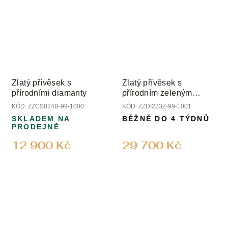
Zlatý přívěsek s
Zlatý přívěsek s
přírodními diamanty
přírodním zeleným
turmalínem a diamanty
KÓD:
ZZCS024B-99-1000
KÓD:
ZZDI223Z-99-1001
SKLADEM NA
BĚŽNĚ DO 4 TÝDNŮ
PRODEJNĚ
12 900 Kč
29 700 Kč