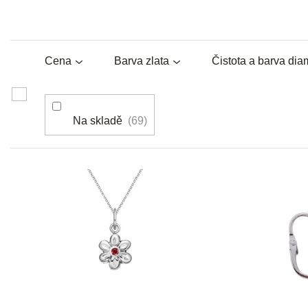
Cena
Barva zlata
Čistota a barva di
Na skladě
69
V
ý
p
i
s
p
r
o
d