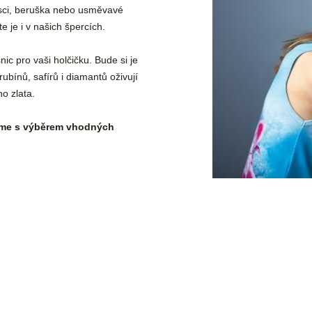
ejsci, beruška nebo usměvavé
e je i v našich špercích.
ic pro vaši holčičku. Bude si je
bínů, safírů i diamantů oživují
o zlata.
íme s výběrem vhodných