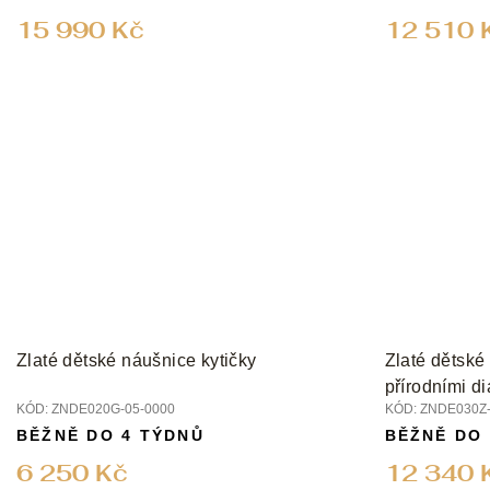
15 990 Kč
12 510 
Zlaté dětské náušnice kytičky
Zlaté dětské
přírodními d
KÓD:
ZNDE020G-05-0000
KÓD:
ZNDE030Z-
BĚŽNĚ DO 4 TÝDNŮ
BĚŽNĚ DO
6 250 Kč
12 340 