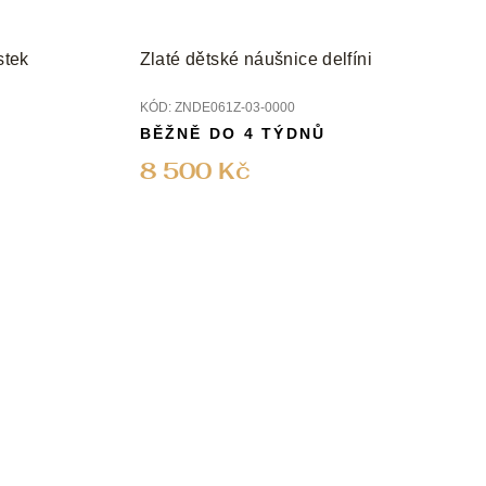
stek
Zlaté dětské náušnice delfíni
KÓD:
ZNDE061Z-03-0000
BĚŽNĚ DO 4 TÝDNŮ
8 500 Kč