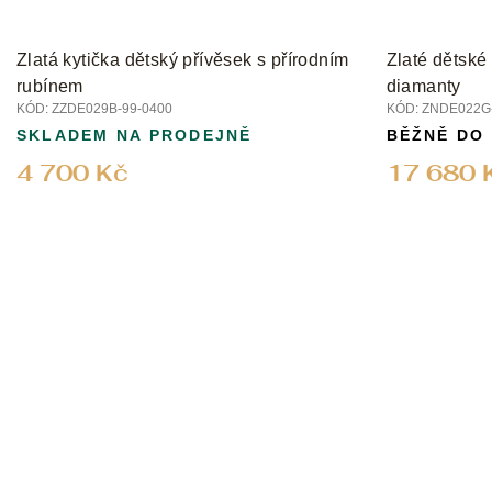
u
k
t
Zlatá kytička dětský přívěsek s přírodním
Zlaté dětské
ů
rubínem
diamanty
KÓD:
ZZDE029B-99-0400
KÓD:
ZNDE022G-
SKLADEM NA PRODEJNĚ
BĚŽNĚ DO
4 700 Kč
17 680 