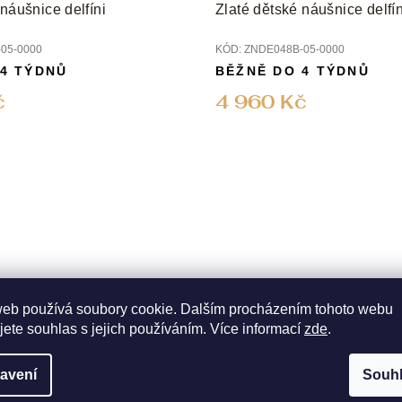
náušnice delfíni
Zlaté dětské náušnice delfín
05-0000
KÓD:
ZNDE048B-05-0000
 4 TÝDNŮ
BĚŽNĚ DO 4 TÝDNŮ
č
4 960 Kč
web používá soubory cookie. Dalším procházením tohoto webu
jete souhlas s jejich používáním. Více informací
zde
.
 náušnice kočky
Zlaté dětské náušnice kytič
avení
Souh