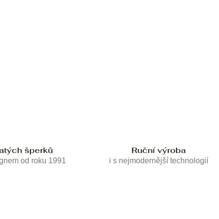
latých šperků
Ruční výroba
ignem od roku 1991
i s nejmodernější technologií