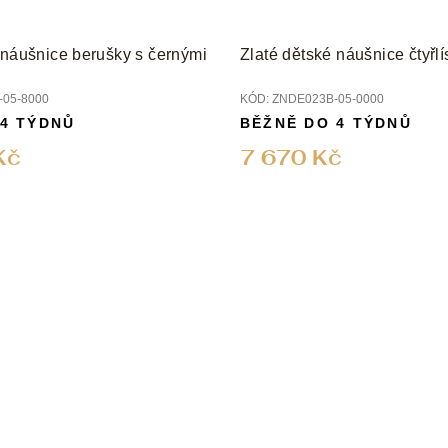
 náušnice berušky s černými
Zlaté dětské náušnice čtyřlí
05-8000
KÓD:
ZNDE023B-05-0000
 4 TÝDNŮ
BĚŽNĚ DO 4 TÝDNŮ
Kč
7 670 Kč