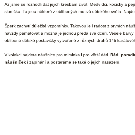
Až jsme se rozhodli dát jejich kresbám život. Medvídci, kočičky a p
sluníčko. To jsou některé z oblíbených motivů dětského světa. Najdet
Šperk zachytí důležité vzpomínky. Takovou je i radost z prvních náušn
navždy pamatovat a možná je jednou předá své dceři. Veselé barvy ru
oblíbené dětské postavičky vytvořené z různých druhů 14ti karátovéh
V kolekci najdete náušnice pro miminka i pro větší děti.
Rádi porad
náušniček
i zapínání a postaráme se také o jejich nasazení.