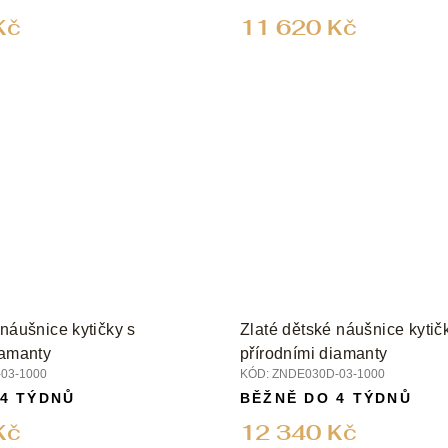
Kč
11 620 Kč
 náušnice kytičky s
Zlaté dětské náušnice kytič
iamanty
přírodními diamanty
03-1000
KÓD:
ZNDE030D-03-1000
 4 TÝDNŮ
BĚŽNĚ DO 4 TÝDNŮ
Kč
12 340 Kč