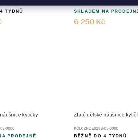
05-0000
KÓD:
ZNDE020B-05-0000
 4 TÝDNŮ
SKLADEM NA PRODEJN
č
6 250 Kč
 náušnice kytičky
Zlaté dětské náušnice kytič
03-0000
KÓD:
ZNDE028B-05-0000
NA PRODEJNĚ
BĚŽNĚ DO 4 TÝDNŮ