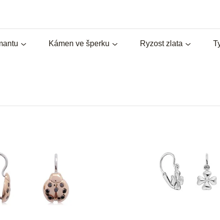
amantu
Kámen ve šperku
Ryzost zlata
T