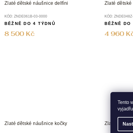
Zlaté dětské náušnice delfíni
Zlaté dětské 
KÓD:
ZNDE061B-03-0000
KÓD:
ZNDE048Z-
BĚŽNĚ DO 4 TÝDNŮ
BĚŽNĚ DO
8 500 Kč
4 960 K
Tento 
vyjadřu
Zlaté dětské náušnice kočky
Zlaté dětské
Nast