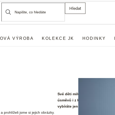
Hledat
OVÁ VÝROBA
KOLEKCE JK
HODINKY
Své děti milujete ještě před jeji
úsměvů i z každého obrázku, který
vybíráte jen to nejlepší.
 prohlíželi jsme si jejich obrázky.