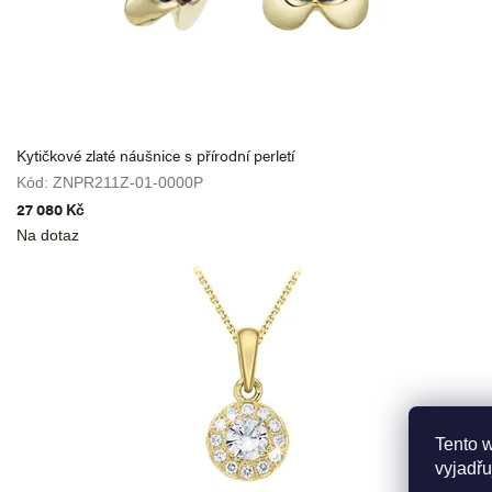
l
o
Kytičkové zlaté náušnice s přírodní perletí
Kód:
ZNPR211Z-01-0000P
27 080 Kč
Na dotaz
Tento 
vyjadřu