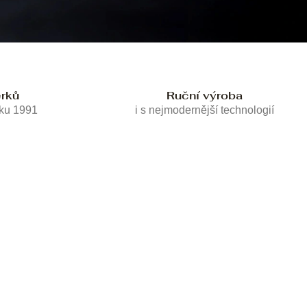
erků
Ruční výroba
oku 1991
i s nejmodernější technologií