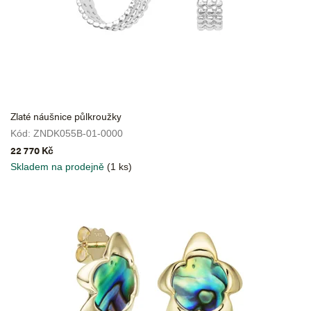
,
k
t
e
r
Zlaté náušnice půlkroužky
é
Kód:
ZNDK055B-01-0000
c
22 770 Kč
t
Skladem na prodejně
(1 ks)
í
ř
e
m
e
s