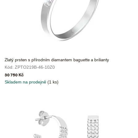
ž
s
k
é
z
l
Zlatý prsten s přírodním diamantem baguette a brilianty
a
Kód:
ZPTO219B-46-10Z0
t
30 750 Kč
n
Skladem na prodejně
(1 ks)
i
c
t
v
í