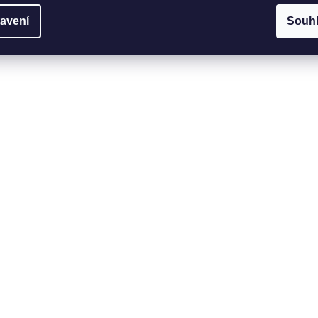
avení
Souh