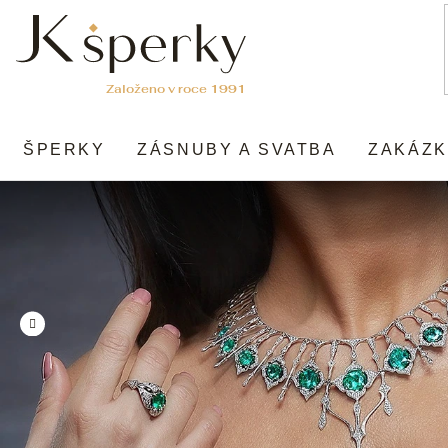
Přejít
na
obsah
ŠPERKY
ZÁSNUBY A SVATBA
ZAKÁZK
Předchozí