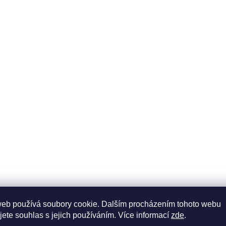
web používá soubory cookie. Dalším procházením tohoto webu
jete souhlas s jejich používáním. Více informací
zde
.