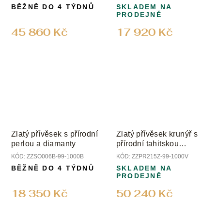
BĚŽNĚ DO 4 TÝDNŮ
SKLADEM NA
PRODEJNĚ
45 860 Kč
17 920 Kč
Zlatý přívěsek s přírodní
Zlatý přívěsek krunýř s
perlou a diamanty
přírodní tahitskou
perlou; perletí a
KÓD:
ZZSO006B-99-1000B
KÓD:
ZZPR215Z-99-1000V
diamanty
BĚŽNĚ DO 4 TÝDNŮ
SKLADEM NA
PRODEJNĚ
18 350 Kč
50 240 Kč