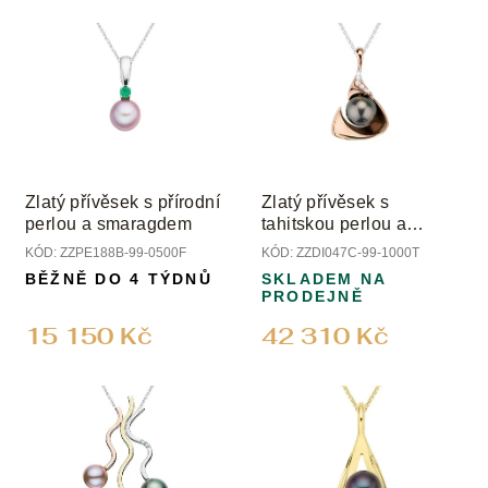
V
p
ý
r
p
o
i
d
s
u
p
k
r
t
o
ů
Zlatý přívěsek s přírodní
Zlatý přívěsek s
d
perlou a smaragdem
tahitskou perlou a
u
diamanty
KÓD:
ZZPE188B-99-0500F
KÓD:
ZZDI047C-99-1000T
k
BĚŽNĚ DO 4 TÝDNŮ
SKLADEM NA
t
PRODEJNĚ
ů
15 150 Kč
42 310 Kč