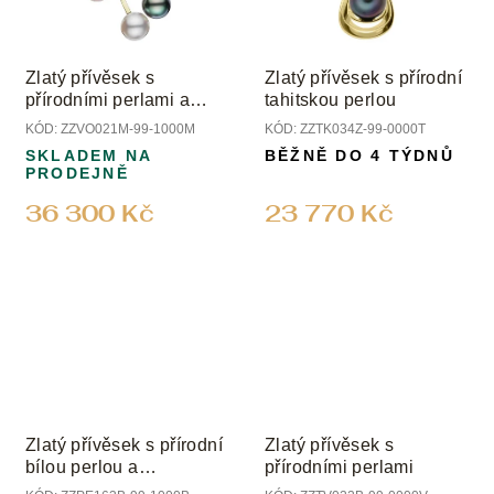
Zlatý přívěsek s
Zlatý přívěsek s přírodní
přírodními perlami a
tahitskou perlou
diamanty
KÓD:
ZZVO021M-99-1000M
KÓD:
ZZTK034Z-99-0000T
SKLADEM NA
BĚŽNĚ DO 4 TÝDNŮ
PRODEJNĚ
36 300 Kč
23 770 Kč
Zlatý přívěsek s přírodní
Zlatý přívěsek s
bílou perlou a
přírodními perlami
diamantem