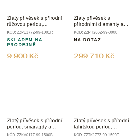
Zlatý přívěsek s přírodní
Zlatý přívěsek s
růžovou perlou,
přírodními diamanty a
mandarinem a diamanty
perlou Biwa
KÓD:
ZZPE177Z-99-1001R
KÓD:
ZZPR206Z-99-3000I
SKLADEM NA
NA DOTAZ
PRODEJNĚ
9 900 Kč
299 710 Kč
Zlatý přívěsek s přírodní
Zlatý přívěsek s přírodní
perlou; smaragdy a
tahitskou perlou;
diamanty
smaragdem a diamanty
KÓD:
ZZKV017Z-99-1500B
KÓD:
ZZTK177Z-99-1500T