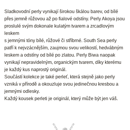
Sladkovodní perly vynikají širokou škálou barev, od bílé
přes jemně růžovou až po fialové odstíny. Perly Akoya jsou
proslulé svým dokonale kulatým tvarem a zrcadlovým
leskem
s jemnými tóny bílé, růžové či stříbrné. South Sea perly
patří k nejvzácnějším, zaujmou svou velikostí, hedvábným
leskem a odstíny od bílé po zlatou. Perly Biwa naopak
vynikají nepravidelným, organickým tvarem, díky kterému
je každý kus naprostý originál.
Součástí kolekce je také perleť, která stejně jako perly
vzniká v přírodě a okouzluje svou jedinečnou kresbou a
jemnými odlesky.
Každý kousek perleti je originál, který může být jen váš.