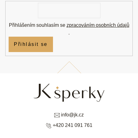
í
E-
mail
Přihlášením souhlasím se
zpracováním osobních údajů
.
Přihlásit se
info
@
jk.cz
+420 241 091 761