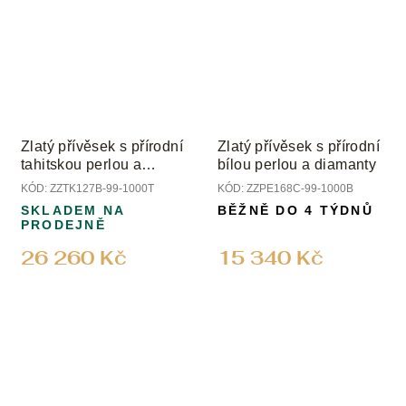
Zlatý přívěsek s přírodní
Zlatý přívěsek s přírodní
tahitskou perlou a
bílou perlou a diamanty
diamanty
KÓD:
ZZTK127B-99-1000T
KÓD:
ZZPE168C-99-1000B
SKLADEM NA
BĚŽNĚ DO 4 TÝDNŮ
PRODEJNĚ
26 260 Kč
15 340 Kč