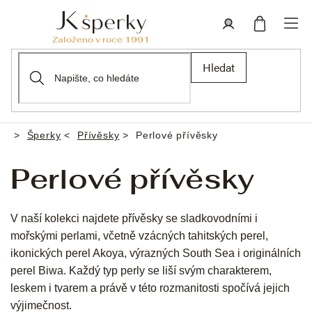
Přejít
na
obsah
Nákupní
Přihlášení
Hledat
košík
Šperky
Přívěsky
Perlové přívěsky
Domů
Perlové přívěsky
V naší kolekci najdete přívěsky se sladkovodními i
mořskými perlami, včetně vzácných tahitských perel,
ikonických perel Akoya, výrazných South Sea i originálních
perel Biwa. Každý typ perly se liší svým charakterem,
leskem i tvarem a právě v této rozmanitosti spočívá jejich
výjimečnost.