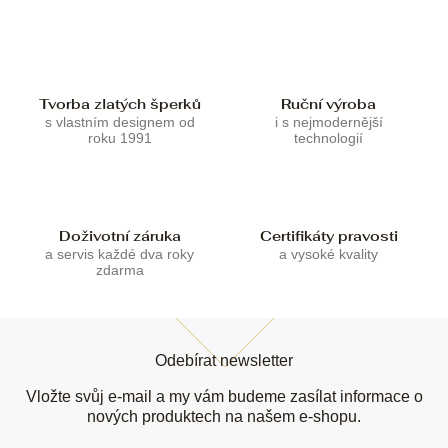
í
í
p
r
v
k
Tvorba zlatých šperků
Ruční výroba
y
s vlastním designem od
i s nejmodernější
v
roku 1991
technologií
ý
p
i
s
u
Doživotní záruka
Certifikáty pravosti
a servis každé dva roky
a vysoké kvality
zdarma
Z
á
Odebírat newsletter
p
a
Vložte svůj e-mail a my vám budeme zasílat informace o
t
nových produktech na našem e-shopu.