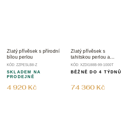
Zlatý přívěsek s přírodní
Zlatý přívěsek s
bílou perlou
tahitskou perlou a
diamanty
KÓD:
ZZPESLB8-Z
KÓD:
XZDI188B-99-1000T
SKLADEM NA
BĚŽNĚ DO 4 TÝDNŮ
PRODEJNĚ
4 920 Kč
74 360 Kč