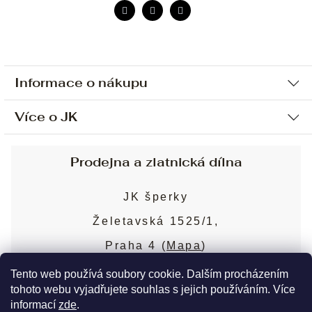
Informace o nákupu
Více o JK
Ochrana osobních údajů
Způsob platby a dopravy
Náš příběh
Prodejna a zlatnická dílna
Sjednání osobní schůzky
Náš tým
Obchodní podmínky
JK šperky
Design a výroba
Puncovní značky
Želetavská 1525/1,
Služby
Cookies
Praha 4 (
Mapa
)
Blog
Více o prodejně
Nejčastější dotazy
Tento web používá soubory cookie. Dalším procházením
tohoto webu vyjadřujete souhlas s jejich používáním. Více
informací
zde
.