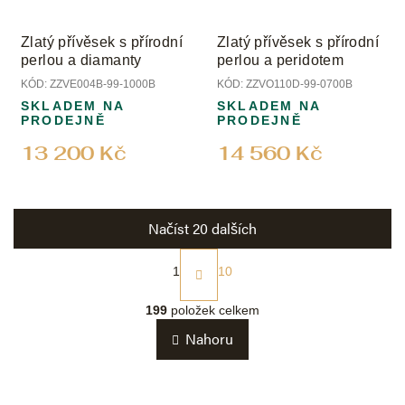
Zlatý přívěsek s přírodní
Zlatý přívěsek s přírodní
perlou a diamanty
perlou a peridotem
KÓD:
ZZVE004B-99-1000B
KÓD:
ZZVO110D-99-0700B
SKLADEM NA
SKLADEM NA
PRODEJNĚ
PRODEJNĚ
13 200 Kč
14 560 Kč
Načíst 20 dalších
S
t
1
10
r
O
á
v
199
položek celkem
n
l
k
Nahoru
á
o
d
v
a
á
c
n