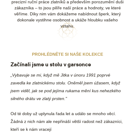
precizní ruční práce zlatníků a především porozumění duši
zákazníka – to jsou pilíře naší práce a hodnoty, ve které
věříme. Díky nim vám dokážeme nabídnout šperk, který
dokonale vystihne osobnost a ukáže hloubku vašeho
vztahu.
PROHLÉDNĚTE SI NAŠE KOLEKCE
Začínali jsme u stolu v garsonce
„Vybavuje se mi, když mě Jitka v únoru 1991 poprvé
zavedla ke zlatnickému stolu. Oněměl jsem úžasem, když
jsem viděl, jak se pod jejíma rukama mění kus nehezkého
silného drátu ve zlatý prsten."
Od té doby už uplynula řada let a událo se mnoho věcí.
Žádná z nich nám ale nepřináší větší radost než zákazníci,
kteří se k nám vracejí