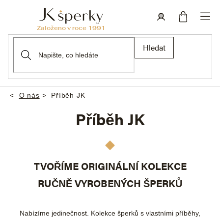
Přejít
na
obsah
Nákupní
Přihlášení
Hledat
košík
O nás
Příběh JK
Domů
Příběh JK
TVOŘÍME ORIGINÁLNÍ KOLEKCE
RUČNĚ VYROBENÝCH ŠPERKŮ
Nabízíme jedinečnost. Kolekce šperků s vlastními příběhy,