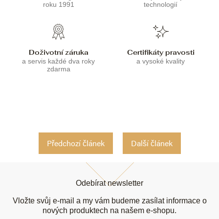
roku 1991
technologií
Doživotní záruka
Certifikáty pravosti
a servis každé dva roky
a vysoké kvality
zdarma
Předchozí článek
Další článek
Z
á
Odebírat newsletter
p
a
Vložte svůj e-mail a my vám budeme zasílat informace o
t
nových produktech na našem e-shopu.