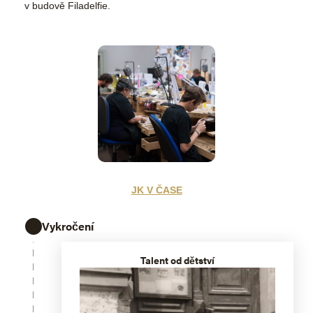
v budově Filadelfie.
JK V ČASE
Vykročení
Talent od dětství