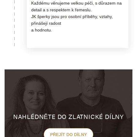
Každému věnujeme velkou péči, s důrazem na
detail a s respektem k řemeslu.
JK šperky jsou pro osobní příběhy, vztahy,
přinášejí radost
a hodnotu.
NAHLÉDNĚTE DO ZLATNICKÉ DÍLNY
PŘEJÍT DO DÍLNY