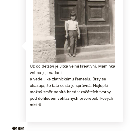
Už od dětství je Jitka velmi kreativní. Maminka
vnímá její nadání
a vede ji ke zlatnickému řemeslu. Brzy se
ukazuje, že tato cesta je správná. Nejlepší
možný směr nabírá hned v začátcích tvorby
pod dohledem věhlasných prvorepublikových
mistrů.
1991