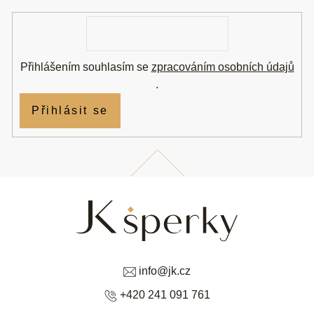
í
E-
mail
Přihlášením souhlasím se
zpracováním osobních údajů
.
Přihlásit se
info
@
jk.cz
+420 241 091 761