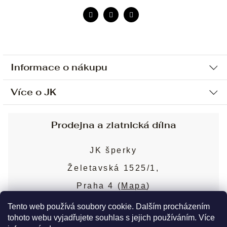
Informace o nákupu
Více o JK
Ochrana osobních údajů
Způsob platby a dopravy
Náš příběh
Prodejna a zlatnická dílna
Sjednání osobní schůzky
Náš tým
Obchodní podmínky
JK šperky
Design a výroba
Puncovní značky
Želetavská 1525/1,
Služby
Cookies
Praha 4 (
Mapa
)
Blog
Více o prodejně
Nejčastější dotazy
Tento web používá soubory cookie. Dalším procházením
tohoto webu vyjadřujete souhlas s jejich používáním. Více