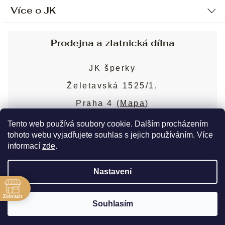
Více o JK
Ochrana osobních údajů
Způsob platby a dopravy
Náš příběh
Prodejna a zlatnická dílna
Sjednání osobní schůzky
Náš tým
Obchodní podmínky
JK šperky
Design a výroba
Puncovní značky
Želetavská 1525/1,
Služby
Cookies
Praha 4 (
Mapa
)
Blog
Více o prodejně
Nejčastější dotazy
Tento web používá soubory cookie. Dalším procházením
tohoto webu vyjadřujete souhlas s jejich používáním. Více
informací
zde
.
Copyright 2026
JK šperky
. Všechna práva
Nastavení
vyhrazena.
Upravit nastavení cookies
ě
Zobrazit
Souhlasím
Vytvořil Shoptet Premium