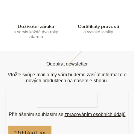
v
k
y
v
ý
Doživotní záruka
Certifikáty pravosti
p
a servis každé dva roky
a vysoké kvality
i
zdarma
s
u
Z
á
Odebírat newsletter
p
a
Vložte svůj e-mail a my vám budeme zasílat informace o
t
nových produktech na našem e-shopu.
í
E-
mail
Přihlášením souhlasím se
zpracováním osobních údajů
.
Přihlásit se