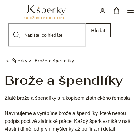
Přejít
na
obsah
Nákupní
Přihlášení
Hledat
košík
Šperky
Brože a špendlíky
Domů
Brože a špendlíky
Zlaté brože a špendlíky s rukopisem zlatnického řemesla
Navrhujeme a vyrábíme brože a špendlíky, které nesou
podpis poctivé zlatnické práce. Každý šperk vzniká v naší
vlastní dílně, od první myšlenky až po finální detail.