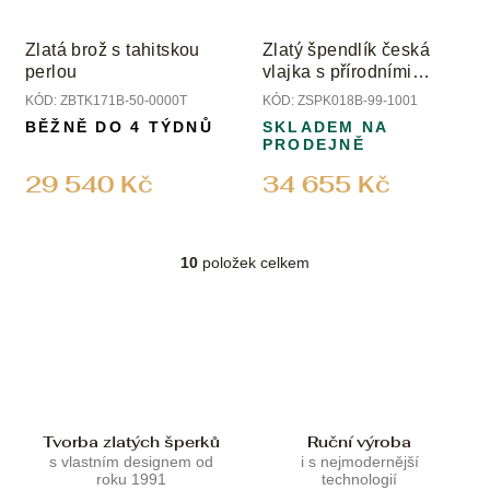
Zlatá brož s tahitskou
Zlatý špendlík česká
perlou
vlajka s přírodními
diamanty, rubíny a safíry
KÓD:
ZBTK171B-50-0000T
KÓD:
ZSPK018B-99-1001
BĚŽNĚ DO 4 TÝDNŮ
SKLADEM NA
PRODEJNĚ
29 540 Kč
34 655 Kč
10
položek celkem
O
v
l
á
d
a
c
í
p
Tvorba zlatých šperků
Ruční výroba
r
s vlastním designem od
i s nejmodernější
roku 1991
technologií