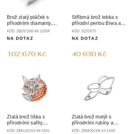
p
k
r
t
o
ů
Brož zlatý ptáček s
Stříbrná brož lebka s
d
přírodními diamanty,
přírodní perlou Biwa a
u
safírem a perlou Biwa
diamanty
KÓD:
ZBDI216B-99-1100P
KÓD:
SZ52675
k
NA DOTAZ
NA DOTAZ
t
ů
102 670 Kč
40 630 Kč
Zlatá brož liška s
Zlatá brož motýl s
přírodními safíry,
přírodními rubíny a
tsavority a diamanty
diamanty
KÓD:
ZBKU022G-99-3001
KÓD:
ZBMO016B-43-1400