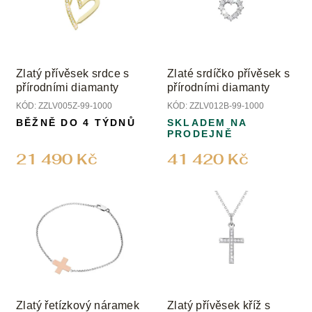
i
d
s
u
p
k
r
t
o
ů
Zlatý přívěsek srdce s
Zlaté srdíčko přívěsek s
d
přírodními diamanty
přírodními diamanty
u
KÓD:
ZZLV005Z-99-1000
KÓD:
ZZLV012B-99-1000
k
BĚŽNĚ DO 4 TÝDNŮ
SKLADEM NA
t
PRODEJNĚ
ů
21 490 Kč
41 420 Kč
Zlatý řetízkový náramek
Zlatý přívěsek kříž s