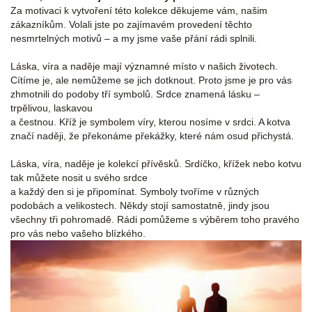
Za motivaci k vytvoření této kolekce děkujeme vám, našim
zákazníkům. Volali jste po zajímavém provedení těchto
nesmrtelných motivů – a my jsme vaše přání rádi splnili.
Láska, víra a naděje mají významné místo v našich životech.
Cítíme je, ale nemůžeme se jich dotknout. Proto jsme je pro vás
zhmotnili do podoby tří symbolů. Srdce znamená lásku –
trpělivou, laskavou
a čestnou. Kříž je symbolem víry, kterou nosíme v srdci. A kotva
značí naději, že překonáme překážky, které nám osud přichystá.
Láska, víra, naděje je kolekcí přívěsků. Srdíčko, křížek nebo kotvu
tak můžete nosit u svého srdce
a každý den si je připomínat. Symboly tvoříme v různých
podobách a velikostech. Někdy stojí samostatně, jindy jsou
všechny tři pohromadě. Rádi pomůžeme s výběrem toho pravého
pro vás nebo vašeho blízkého.