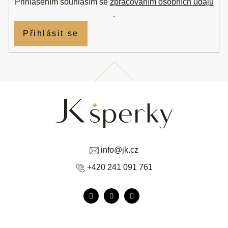
Přihlášením souhlasím se
zpracováním osobních údajů
.
Přihlásit se
info
@
jk.cz
+420 241 091 761