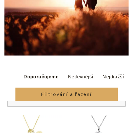
Ř
a
Doporučujeme
Nejlevnější
Nejdražší
z
e
Filtrování a řazení
n
í
V
p
ý
r
p
o