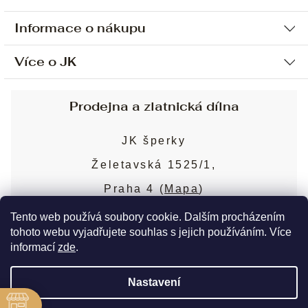
Informace o nákupu
Více o JK
Ochrana osobních údajů
Způsob platby a dopravy
Náš příběh
Prodejna a zlatnická dílna
Sjednání osobní schůzky
Náš tým
Obchodní podmínky
JK šperky
Design a výroba
Puncovní značky
Želetavská 1525/1,
Služby
Cookies
Praha 4 (
Mapa
)
Blog
Více o prodejně
Nejčastější dotazy
Tento web používá soubory cookie. Dalším procházením
tohoto webu vyjadřujete souhlas s jejich používáním. Více
informací
zde
.
Copyright 2026
JK šperky
. Všechna práva
Nastavení
vyhrazena.
Upravit nastavení cookies
ě