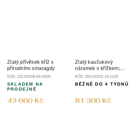
Zlatý přívěsek kříž s
Zlatý kaučukový
přírodními smaragdy
náramek s křížkem;
přírodním modrým
KÓD:
ZZLV020B-99-0500
KÓD:
ZRLV033Z-19-1100
safírem a diamanty
SKLADEM NA
BĚŽNĚ DO 4 TÝDNŮ
PRODEJNĚ
43 660 Kč
81 300 Kč