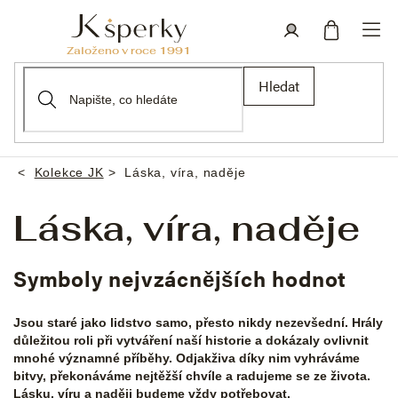
Přejít
na
obsah
Nákupní
Přihlášení
Hledat
košík
Kolekce JK
Láska, víra, naděje
Domů
Láska, víra, naděje
Symboly nejvzácnějších hodnot
Jsou staré jako lidstvo samo, přesto nikdy nezevšední. Hrály
důležitou roli při vytváření naší historie a dokázaly ovlivnit
mnohé významné příběhy. Odjakživa díky nim vyhráváme
bitvy, překonáváme nejtěžší chvíle a radujeme se ze života.
Lásku, víru a naději budeme vždy potřebovat.