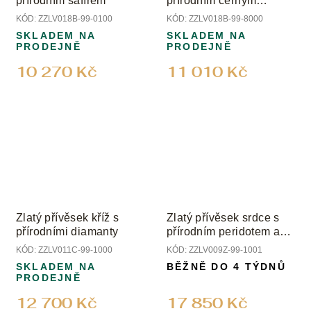
přírodním safírem
přírodním černým
diamantem
KÓD:
ZZLV018B-99-0100
KÓD:
ZZLV018B-99-8000
SKLADEM NA
SKLADEM NA
PRODEJNĚ
PRODEJNĚ
10 270 Kč
11 010 Kč
Zlatý přívěsek kříž s
Zlatý přívěsek srdce s
přírodními diamanty
přírodním peridotem a
diamanty
KÓD:
ZZLV011C-99-1000
KÓD:
ZZLV009Z-99-1001
SKLADEM NA
BĚŽNĚ DO 4 TÝDNŮ
PRODEJNĚ
12 700 Kč
17 850 Kč