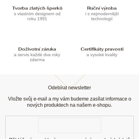
k
Tvorba zlatých šperků
Ruční výroba
y
s vlastním designem od
i s nejmodernější
v
roku 1991
technologií
ý
p
i
s
u
Doživotní záruka
Certifikáty pravosti
a servis každé dva roky
a vysoké kvality
zdarma
Z
á
Odebírat newsletter
p
a
Vložte svůj e-mail a my vám budeme zasílat informace o
t
nových produktech na našem e-shopu.
í
E-
mail