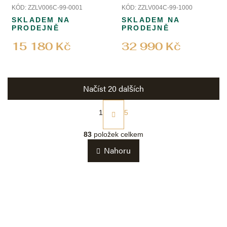
KÓD:
ZZLV006C-99-0001
KÓD:
ZZLV004C-99-1000
SKLADEM NA
SKLADEM NA
PRODEJNĚ
PRODEJNĚ
15 180 Kč
32 990 Kč
Načíst 20 dalších
S
t
1
5
r
O
á
v
83
položek celkem
n
l
k
Nahoru
á
o
d
v
a
á
c
n
í
í
p
r
v