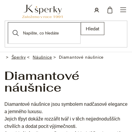
Přejít
na
obsah
Nákupní
Přihlášení
Hledat
košík
Šperky
Náušnice
Diamantové náušnice
Domů
Diamantové
náušnice
Diamantové náušnice jsou symbolem nadčasové elegance
a jemného luxusu.
Jejich třpyt dokáže rozzářit tvář i v těch nejjednodušších
chvílích a dodat pocit výjimečnosti.