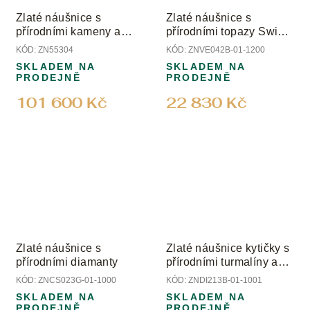
Zlaté náušnice s
Zlaté náušnice s
přírodními kameny a
přírodními topazy Swiss
diamanty
a diamanty
KÓD:
ZN55304
KÓD:
ZNVE042B-01-1200
SKLADEM NA
SKLADEM NA
PRODEJNĚ
PRODEJNĚ
101 600 Kč
22 830 Kč
Zlaté náušnice s
Zlaté náušnice kytičky s
přírodními diamanty
přírodními turmalíny a
diamanty
KÓD:
ZNCS023G-01-1000
KÓD:
ZNDI213B-01-1001
SKLADEM NA
SKLADEM NA
PRODEJNĚ
PRODEJNĚ