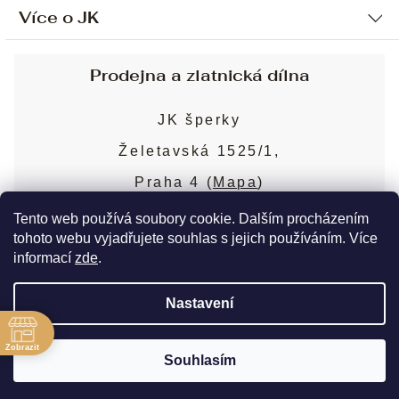
Více o JK
Ochrana osobních údajů
Způsob platby a dopravy
Náš příběh
Prodejna a zlatnická dílna
Sjednání osobní schůzky
Náš tým
Obchodní podmínky
JK šperky
Design a výroba
Puncovní značky
Želetavská 1525/1,
Služby
Cookies
Praha 4 (
Mapa
)
Blog
Více o prodejně
Nejčastější dotazy
Tento web používá soubory cookie. Dalším procházením
tohoto webu vyjadřujete souhlas s jejich používáním. Více
informací
zde
.
Copyright 2026
JK šperky
. Všechna práva
Nastavení
vyhrazena.
Upravit nastavení cookies
ě
Zobrazit
Souhlasím
Vytvořil Shoptet Premium