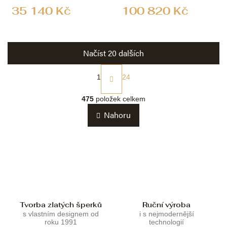
35 140 Kč
100 820 Kč
Načíst 20 dalších
S
t
1
24
r
O
á
v
475
položek celkem
n
l
k
Nahoru
á
o
d
v
a
á
c
n
í
í
p
r
v
k
Tvorba zlatých šperků
Ruční výroba
y
s vlastním designem od
i s nejmodernější
v
roku 1991
technologií