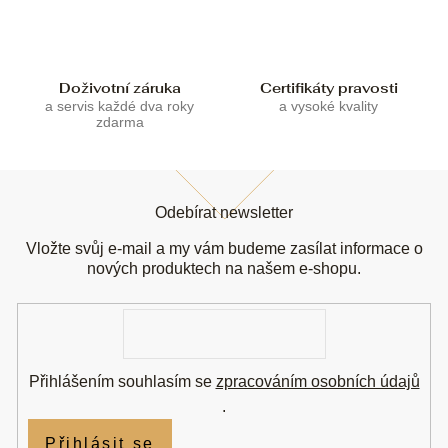
ý
p
i
s
u
Doživotní záruka
Certifikáty pravosti
a servis každé dva roky
a vysoké kvality
zdarma
Z
á
Odebírat newsletter
p
a
Vložte svůj e-mail a my vám budeme zasílat informace o
t
nových produktech na našem e-shopu.
í
E-
mail
Přihlášením souhlasím se
zpracováním osobních údajů
.
Přihlásit se