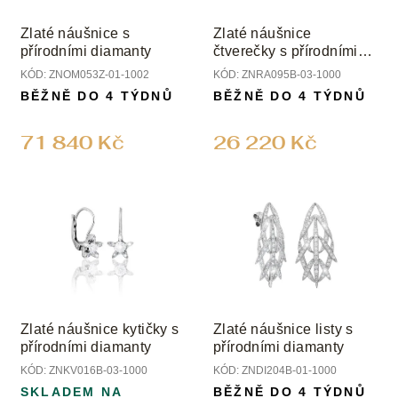
r
t
o
ů
Zlaté náušnice s
Zlaté náušnice
d
přírodními diamanty
čtverečky s přírodními
u
diamanty
KÓD:
ZNOM053Z-01-1002
KÓD:
ZNRA095B-03-1000
k
BĚŽNĚ DO 4 TÝDNŮ
BĚŽNĚ DO 4 TÝDNŮ
t
ů
71 840 Kč
26 220 Kč
Zlaté náušnice kytičky s
Zlaté náušnice listy s
přírodními diamanty
přírodními diamanty
KÓD:
ZNKV016B-03-1000
KÓD:
ZNDI204B-01-1000
SKLADEM NA
BĚŽNĚ DO 4 TÝDNŮ