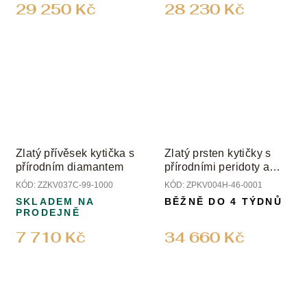
29 250 Kč
28 230 Kč
Zlatý přívěsek kytička s
Zlatý prsten kytičky s
přírodním diamantem
přírodními peridoty a
topazem
KÓD:
ZZKV037C-99-1000
KÓD:
ZPKV004H-46-0001
SKLADEM NA
BĚŽNĚ DO 4 TÝDNŮ
PRODEJNĚ
7 710 Kč
34 660 Kč