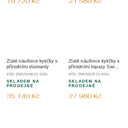
79 720 Kč
21 580 Kč
Zlaté náušnice kytičky s
Zlaté náušnice kytičky s
přírodními diamanty
přírodními topazy Swiss
a peridoty
KÓD:
ZNKV039B-01-1000
KÓD:
ZNKV002E-01-0001
SKLADEM NA
SKLADEM NA
PRODEJNĚ
PRODEJNĚ
35 140 Kč
27 980 Kč