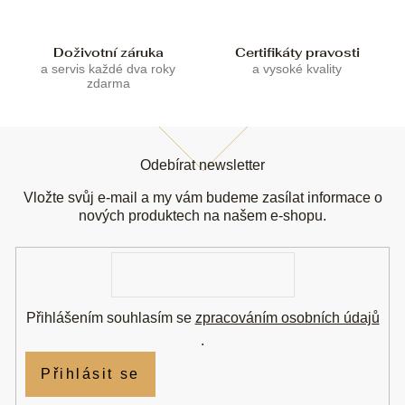
i
s
u
Doživotní záruka
Certifikáty pravosti
a servis každé dva roky
a vysoké kvality
zdarma
Z
á
Odebírat newsletter
p
a
Vložte svůj e-mail a my vám budeme zasílat informace o
t
nových produktech na našem e-shopu.
í
E-
mail
Přihlášením souhlasím se
zpracováním osobních údajů
.
Přihlásit se