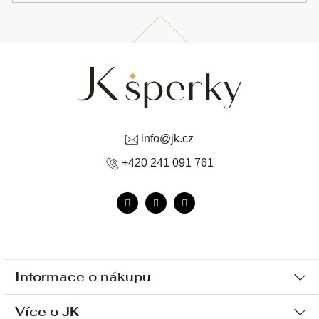
info
@
jk.cz
+420 241 091 761
Informace o nákupu
Více o JK
Ochrana osobních údajů