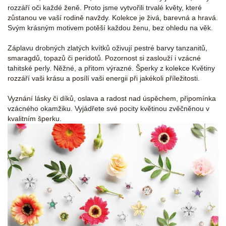
rozzáří oči každé ženě. Proto jsme vytvořili trvalé květy, které
zůstanou ve vaší rodině navždy. Kolekce je živá, barevná a hravá.
Svým krásným motivem potěší každou ženu, bez ohledu na věk.
Záplavu drobných zlatých kvítků oživují pestré barvy tanzanitů,
smaragdů, topazů či peridotů. Pozornost si zaslouží i vzácné
tahitské perly. Něžné, a přitom výrazné. Šperky z kolekce Květiny
rozzáří vaši krásu a posílí vaši energii při jakékoli příležitosti.
Vyznání lásky či díků, oslava a radost nad úspěchem, připomínka
vzácného okamžiku. Vyjádřete své pocity květinou zvěčněnou v
kvalitním šperku.