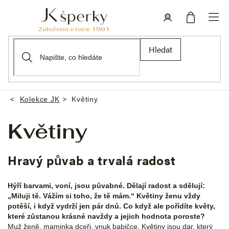
Přejít
na
obsah
Nákupní
Přihlášení
Hledat
košík
Kolekce JK
Květiny
Domů
Květiny
Hravý půvab a trvalá radost
Hýří barvami, voní, jsou půvabné. Dělají radost a sdělují:
„Miluji tě. Vážím si toho, že tě mám.“ Květiny ženu vždy
potěší, i když vydrží jen pár dnů. Co když ale pořídíte květy,
které zůstanou krásné navždy a jejich hodnota poroste?
Muž ženě, maminka dceři, vnuk babičce. Květiny jsou dar, který