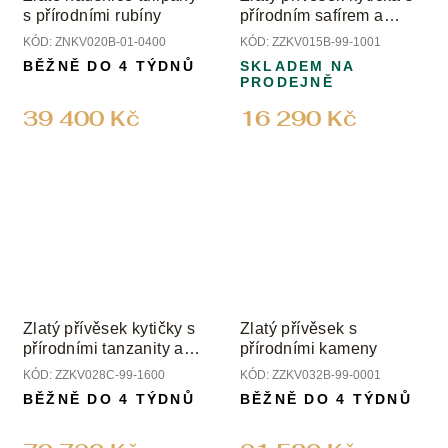
s přírodními rubíny
přírodním safírem a
diamanty
KÓD:
ZNKV020B-01-0400
KÓD:
ZZKV015B-99-1001
BĚŽNĚ DO 4 TÝDNŮ
SKLADEM NA
PRODEJNĚ
39 400 Kč
16 290 Kč
Zlatý přívěsek kytičky s
Zlatý přívěsek s
přírodními tanzanity a
přírodními kameny
diamanty
KÓD:
ZZKV028C-99-1600
KÓD:
ZZKV032B-99-0001
BĚŽNĚ DO 4 TÝDNŮ
BĚŽNĚ DO 4 TÝDNŮ