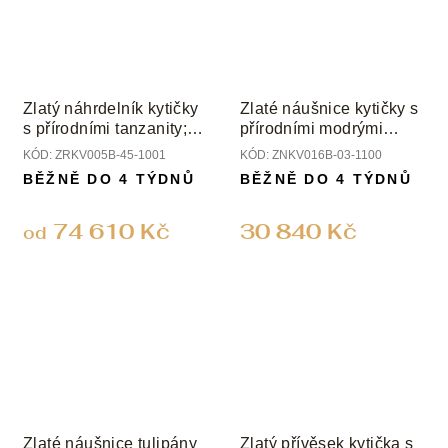
Zlatý náhrdelník kytičky
Zlaté náušnice kytičky s
s přírodními tanzanity;
přírodními modrými
turmalínem a diamanty
safíry a diamanty
KÓD:
ZRKV005B-45-1001
KÓD:
ZNKV016B-03-1100
BĚŽNĚ DO 4 TÝDNŮ
BĚŽNĚ DO 4 TÝDNŮ
74 610 Kč
30 840 Kč
od
Zlaté náušnice tulipány
Zlatý přívěsek kytička s