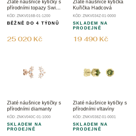
ů
Zlaté náušnice kytičky s
Zlaté náušnice kytička
d
přírodními topazy Swiss
Kuřička Hadcová
u
a diamanty
KÓD:
ZNKV016B-01-1200
KÓD:
ZNKV034Z-01-0000
k
BĚŽNĚ DO 4 TÝDNŮ
SKLADEM NA
t
PRODEJNĚ
ů
25 020 Kč
19 490 Kč
Zlaté náušnice kytičky s
Zlaté náušnice kytičky s
přírodními diamanty
přírodními vltavíny
KÓD:
ZNKV040C-01-1000
KÓD:
ZNKV038Z-01-0001
SKLADEM NA
SKLADEM NA
PRODEJNĚ
PRODEJNĚ