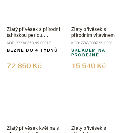
Zlatý přívěsek s přírodní
Zlatý přívěsek s
tahitskou perlou,
přírodním vltavínem
granátem, tanzanitem a
KÓD:
ZZKV035B-99-0001T
KÓD:
ZZKV038Z-99-0001
ametystem
BĚŽNĚ DO 4 TÝDNŮ
SKLADEM NA
PRODEJNĚ
72 850 Kč
15 540 Kč
Zlatý přívěsek květina s
Zlatý přívěsek s