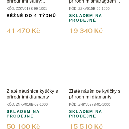
přírodními safíry;
přírodním smaragdem a
smaragdem a diamanty
diamanty
KÓD:
ZZKV018B-99-1001
KÓD:
ZZKV015B-99-1500
BĚŽNĚ DO 4 TÝDNŮ
SKLADEM NA
PRODEJNĚ
41 470 Kč
19 340 Kč
Zlaté náušnice kytičky s
Zlaté náušnice kytičky s
přírodními diamanty
přírodními diamanty
KÓD:
ZNKV016B-03-1000
KÓD:
ZNKV037B-01-1000
SKLADEM NA
SKLADEM NA
PRODEJNĚ
PRODEJNĚ
50 100 Kč
15 510 Kč