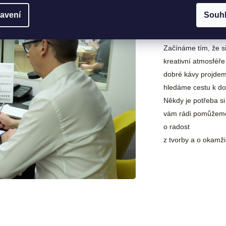
avení
Souh
KONZULTACE SE 
Začínáme tím, že s
kreativní atmosféř
dobré kávy projdem
hledáme cestu k do
Někdy je potřeba si
vám rádi pomůžeme.
o radost
z tvorby a o okamži