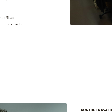
například
 mu dodá osobní
KONTROLA KVALI