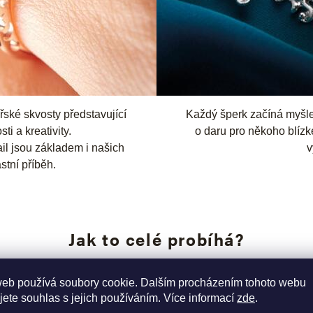
ařské skvosty představující
Každý šperk začíná myšl
ti a kreativity.
o daru pro někoho blízk
tail jsou základem i našich
v
stní příběh.
Jak to celé probíhá?
web používá soubory cookie. Dalším procházením tohoto webu
jete souhlas s jejich používáním. Více informací
zde
.