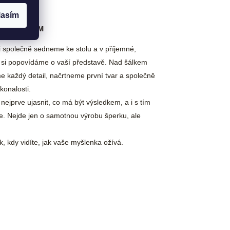
lasím
ZÁKAZNÍKEM
i společně sedneme ke stolu a v příjemné,
e si popovídáme o vaší představě. Nad šálkem
e každý detail, načrtneme první tvar a společně
konalosti.
 nejprve ujasnit, co má být výsledkem, a i s tím
 Nejde jen o samotnou výrobu šperku, ale
k, kdy vidíte, jak vaše myšlenka ožívá.