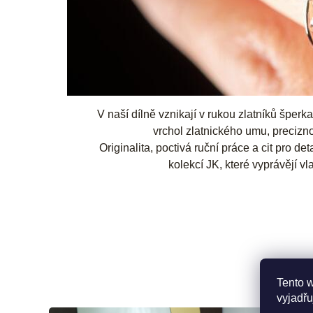
V naší dílně vznikají v rukou zlatníků šperk
vrchol zlatnického umu, preciznos
Originalita, poctivá ruční práce a cit pro de
kolekcí JK, které vyprávějí vla
Tento 
vyjadřu