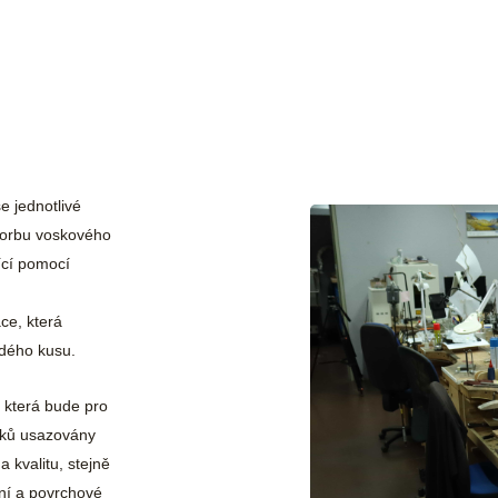
e jednotlivé
tvorbu voskového
ící pomocí
ce, která
ždého kusu.
 která bude pro
rků usazovány
kvalitu, stejně
ění a povrchové