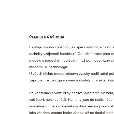
ŘEMESLNÁ VÝROBA
Existuje mnoho způsobů, jak šperk vytvořit, a často s
techniky vzájemně kombinují. Od ruční práce přes 
modelu s následným odléváním až po model vznikaj
moderní 3D technologie.
U všech těchto metod zůstává vysoký podíl ruční prá
zajišťuje precizní zpracování a osobitý charakter ka
Po konzultaci s vámi vždy pečlivě vybereme metodu,
váš šperk nejvhodnější. Kameny jsou do našich špe
výhradně ručně s maximálním důrazem na přesnost a 
jako všechny ostatní kroky výroby, až po finální lešt