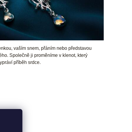
enkou, vaším snem, přáním nebo představou
ého. Společně ji proměníme v klenot, který
ypráví příběh srdce.