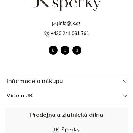
info
@
jk.cz
+420 241 091 761
Informace o nákupu
Více o JK
Ochrana osobních údajů
Způsob platby a dopravy
Náš příběh
Prodejna a zlatnická dílna
Sjednání osobní schůzky
Náš tým
Obchodní podmínky
JK šperky
Design a výroba