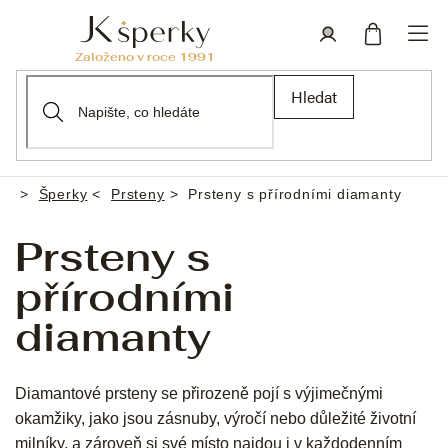
Přejít
na
obsah
Nákupní
Přihlášení
Hledat
košík
Šperky
Prsteny
Prsteny s přírodními diamanty
Domů
Prsteny s
přírodními
diamanty
Diamantové prsteny se přirozeně pojí s výjimečnými
okamžiky, jako jsou zásnuby, výročí nebo důležité životní
milníky, a zároveň si své místo najdou i v každodenním