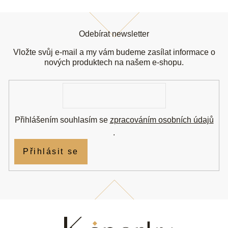
Z
á
Odebírat newsletter
p
a
Vložte svůj e-mail a my vám budeme zasílat informace o
t
nových produktech na našem e-shopu.
í
E-
mail
Přihlášením souhlasím se
zpracováním osobních údajů
.
Přihlásit se