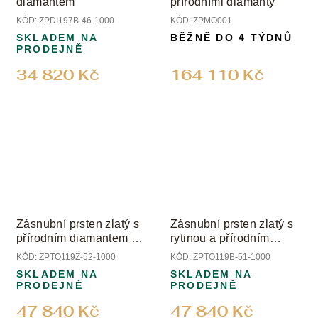
diamantem
přírodními diamanty
KÓD:
ZPDI197B-46-1000
KÓD:
ZPMO001
SKLADEM NA
BĚŽNĚ DO 4 TÝDNŮ
PRODEJNĚ
34 820 Kč
164 110 Kč
Zásnubní prsten zlatý s
Zásnubní prsten zlatý s
přírodním diamantem a
rytinou a přírodním
rytinou
diamantem
KÓD:
ZPTO119Z-52-1000
KÓD:
ZPTO119B-51-1000
SKLADEM NA
SKLADEM NA
PRODEJNĚ
PRODEJNĚ
47 840 Kč
47 840 Kč