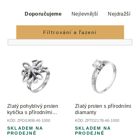
Ř
a
Doporučujeme
Nejlevnější
Nejdražší
z
e
Filtrování a řazení
n
í
V
p
ý
r
p
o
i
d
s
u
p
k
r
t
o
ů
Zlatý pohyblivý prsten
Zlatý prsten s přírodními
d
kytička s přírodními
diamanty
u
diamanty
KÓD:
ZPDI190B-46-1000
KÓD:
ZPTO217B-46-1000
k
SKLADEM NA
SKLADEM NA
t
PRODEJNĚ
PRODEJNĚ