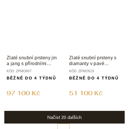
Zlaté snubní prsteny jin
Zlaté snubní prsteny s
a jang s přírodními
diamanty v pavé
diamanty
osazení
KÓD:
ZPMO867
KÓD:
ZPMO919
BĚŽNĚ DO 4 TÝDNŮ
BĚŽNĚ DO 4 TÝDNŮ
97 100 Kč
51 100 Kč
Načíst 20 dalších
S