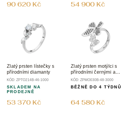
ů
90 620 Kč
54 900 Kč
Zlatý prsten lístečky s
Zlatý prsten motýlci s
přírodními diamanty
přírodními černými a
čirými diamanty
KÓD:
ZPTO214B-46-1000
KÓD:
ZPMO030B-48-3000
SKLADEM NA
BĚŽNĚ DO 4 TÝDNŮ
PRODEJNĚ
53 370 Kč
64 580 Kč