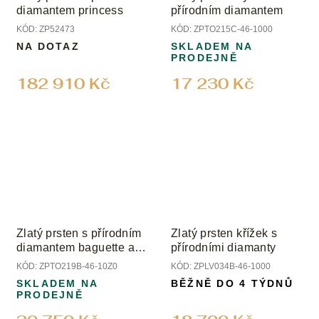
diamantem princess
přírodním diamantem
KÓD:
ZP52473
KÓD:
ZPTO215C-46-1000
NA DOTAZ
SKLADEM NA
PRODEJNĚ
182 910 Kč
17 230 Kč
Zlatý prsten s přírodním
Zlatý prsten křížek s
diamantem baguette a
přírodními diamanty
brilianty
KÓD:
ZPTO219B-46-10Z0
KÓD:
ZPLV034B-46-1000
SKLADEM NA
BĚŽNĚ DO 4 TÝDNŮ
PRODEJNĚ