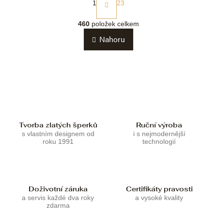
t
1
23
r
O
á
v
460
položek celkem
n
l
k
Nahoru
á
o
d
v
a
á
c
n
í
í
p
r
v
k
Tvorba zlatých šperků
Ruční výroba
y
s vlastním designem od
i s nejmodernější
v
roku 1991
technologií
ý
p
i
s
u
Doživotní záruka
Certifikáty pravosti
a servis každé dva roky
a vysoké kvality
zdarma