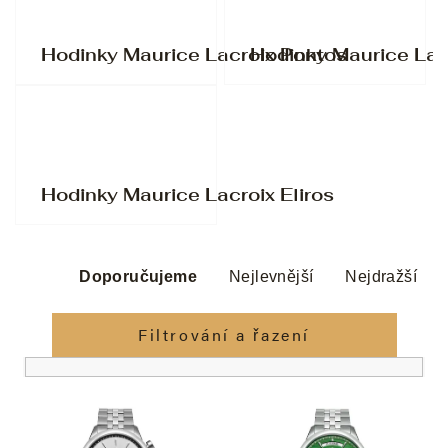
Hodinky Maurice Lacroix Pontos
Hodinky Maurice Lac
Hodinky Maurice Lacroix Eliros
Ř
a
Doporučujeme
Nejlevnější
Nejdražší
z
e
Filtrování a řazení
n
í
V
p
ý
r
p