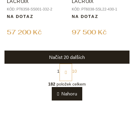
LACROIX
LACROIX
KÓD:
PT6358-SS001-332-2
KÓD:
PT6038-SSL22-430-1
NA DOTAZ
NA DOTAZ
57 200 Kč
97 500 Kč
Načíst 20 dalších
S
t
1
10
r
O
á
v
182
položek celkem
n
l
k
Nahoru
á
o
d
v
a
á
c
n
í
í
p
r