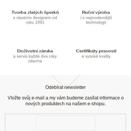
v
k
Tvorba zlatých šperků
Ruční výroba
y
s vlastním designem od
i s nejmodernější
v
roku 1991
technologií
ý
p
i
s
u
Doživotní záruka
Certifikáty pravosti
a servis každé dva roky
a vysoké kvality
zdarma
Z
á
Odebírat newsletter
p
a
Vložte svůj e-mail a my vám budeme zasílat informace o
t
nových produktech na našem e-shopu.
í
E-
mail