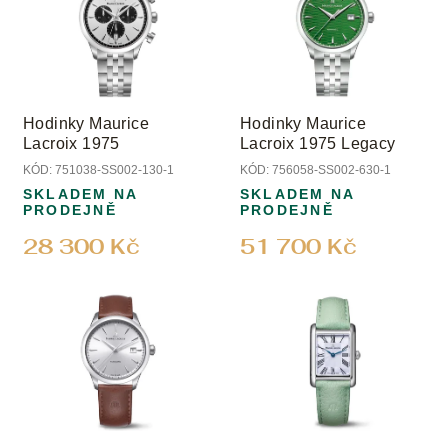
o
i
d
s
u
p
k
r
t
o
ů
Hodinky Maurice
Hodinky Maurice
d
Lacroix 1975
Lacroix 1975 Legacy
u
KÓD:
751038-SS002-130-1
KÓD:
756058-SS002-630-1
k
SKLADEM NA
SKLADEM NA
t
PRODEJNĚ
PRODEJNĚ
ů
28 300 Kč
51 700 Kč