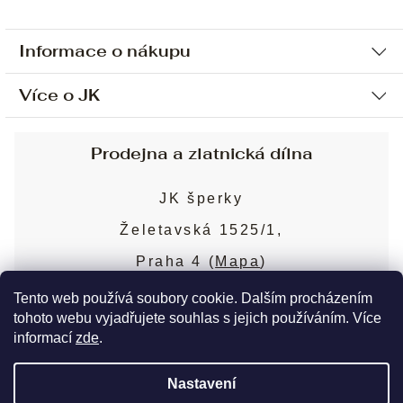
Informace o nákupu
Více o JK
Ochrana osobních údajů
Způsob platby a dopravy
Náš příběh
Prodejna a zlatnická dílna
Sjednání osobní schůzky
Náš tým
Obchodní podmínky
JK šperky
Design a výroba
Puncovní značky
Želetavská 1525/1,
Služby
Cookies
Praha 4 (
Mapa
)
Blog
Více o prodejně
Nejčastější dotazy
Tento web používá soubory cookie. Dalším procházením
tohoto webu vyjadřujete souhlas s jejich používáním. Více
informací
zde
.
Copyright 2026
JK šperky
. Všechna práva
Nastavení
vyhrazena.
Upravit nastavení cookies