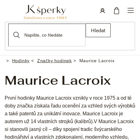
Přejít
na
obsah
Nákupní
Přihlášení
Hledat
košík
Hodinky
Značky hodinek
Maurice Lacroix
Domů
Maurice Lacroix
První hodinky Maurice Lacroix vznikly v roce 1975 a od té
doby značka získala řadu ocenění za vzhled svých výrobků
a také patentů za unikátní inovace. Maurice Lacroix je
autorem už 14 vlastních strojků (kalibrů).V Maurice Lacroix
si stanovili jasný cíl – díky spojení tradic švýcarského
hodinářství a vlastních zdokonalení, moderního vzhledu,