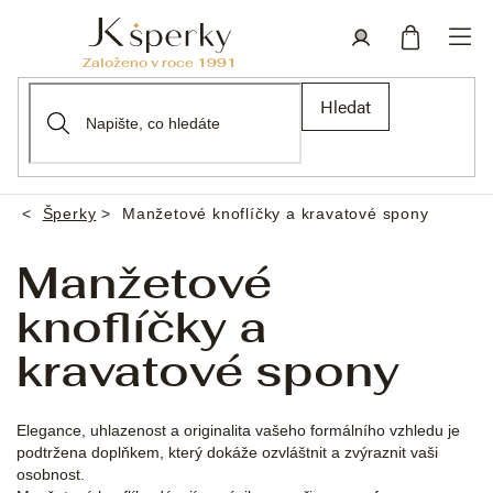
Přejít
na
obsah
Nákupní
Přihlášení
Hledat
košík
Šperky
Manžetové knoflíčky a kravatové spony
Domů
Manžetové
knoflíčky a
kravatové spony
Elegance, uhlazenost a originalita vašeho formálního vzhledu je
podtržena doplňkem, který dokáže ozvláštnit a zvýraznit vaši
osobnost.