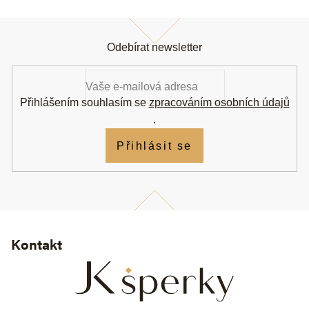
Z
á
Odebírat newsletter
p
a
t
í
Přihlášením souhlasím se
zpracováním osobních údajů
.
Přihlásit se
Kontakt