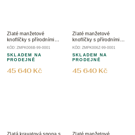
Zlaté manžetové
Zlaté manžetové
knoflíčky s přírodními
knoflíčky s přírodními
onyxy
onyxy
KÓD:
ZMPK006B-99-0001
KÓD:
ZMPK006Z-99-0001
SKLADEM NA
SKLADEM NA
PRODEJNĚ
PRODEJNĚ
45 640 Kč
45 640 Kč
Zlatá kravatová spona s
Zlaté manžetové