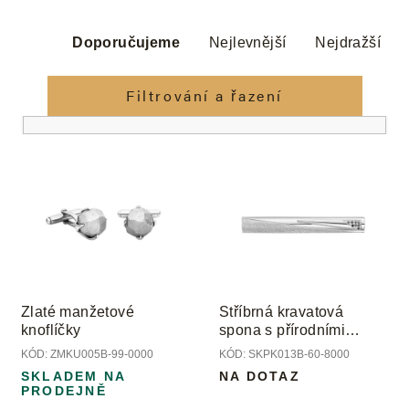
Ř
a
Doporučujeme
Nejlevnější
Nejdražší
z
e
Filtrování a řazení
n
í
V
p
ý
r
p
o
i
d
s
u
p
k
r
t
o
ů
Zlaté manžetové
Stříbrná kravatová
d
knoflíčky
spona s přírodními
u
černými diamanty
KÓD:
ZMKU005B-99-0000
KÓD:
SKPK013B-60-8000
k
SKLADEM NA
NA DOTAZ
t
PRODEJNĚ