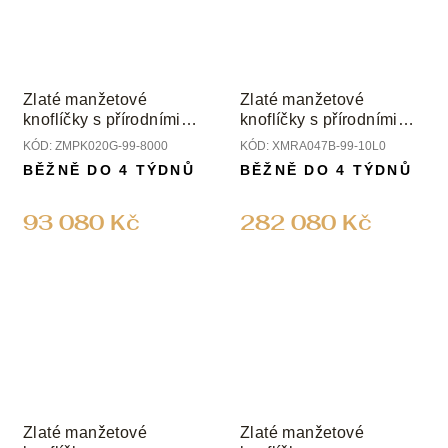
Zlaté manžetové
Zlaté manžetové
knoflíčky s přírodními
knoflíčky s přírodními
černými diamanty
diamanty
KÓD:
ZMPK020G-99-8000
KÓD:
XMRA047B-99-10L0
BĚŽNĚ DO 4 TÝDNŮ
BĚŽNĚ DO 4 TÝDNŮ
93 080 Kč
282 080 Kč
Zlaté manžetové
Zlaté manžetové