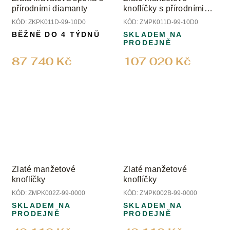
přírodními diamanty
knoflíčky s přírodními
diamanty
KÓD:
ZKPK011D-99-10D0
KÓD:
ZMPK011D-99-10D0
BĚŽNĚ DO 4 TÝDNŮ
SKLADEM NA
PRODEJNĚ
87 740 Kč
107 020 Kč
Zlaté manžetové
Zlaté manžetové
knoflíčky
knoflíčky
KÓD:
ZMPK002Z-99-0000
KÓD:
ZMPK002B-99-0000
SKLADEM NA
SKLADEM NA
PRODEJNĚ
PRODEJNĚ