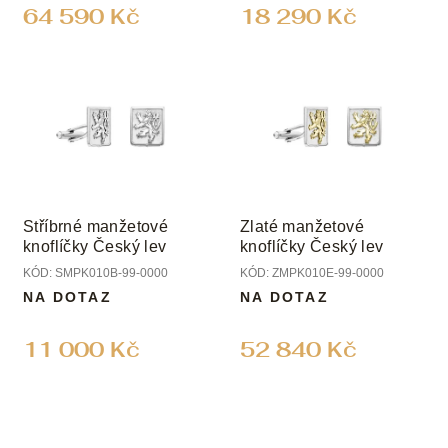
ů
64 590 Kč
18 290 Kč
Stříbrné manžetové
Zlaté manžetové
knoflíčky Český lev
knoflíčky Český lev
KÓD:
SMPK010B-99-0000
KÓD:
ZMPK010E-99-0000
NA DOTAZ
NA DOTAZ
11 000 Kč
52 840 Kč