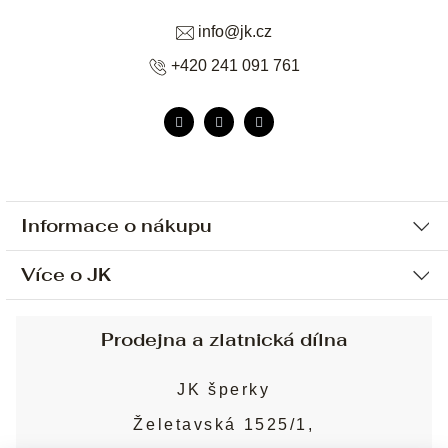
info
@
jk.cz
+420 241 091 761
Informace o nákupu
Více o JK
Ochrana osobních údajů
Způsob platby a dopravy
Náš příběh
Prodejna a zlatnická dílna
Sjednání osobní schůzky
Náš tým
Obchodní podmínky
JK šperky
Design a výroba
Puncovní značky
Želetavská 1525/1,
Služby