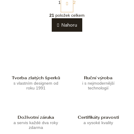
t
1
2
r
O
á
v
21
položek celkem
n
l
k
Nahoru
á
o
d
v
a
á
c
n
í
í
p
r
v
k
Tvorba zlatých šperků
Ruční výroba
y
s vlastním designem od
i s nejmodernější
v
roku 1991
technologií
ý
p
i
s
u
Doživotní záruka
Certifikáty pravosti
a servis každé dva roky
a vysoké kvality
zdarma