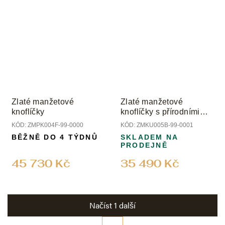
Zlaté manžetové
Zlaté manžetové
knoflíčky
knoflíčky s přírodními
černými onyxy
KÓD:
ZMPK004F-99-0000
KÓD:
ZMKU005B-99-0001
BĚŽNĚ DO 4 TÝDNŮ
SKLADEM NA
PRODEJNĚ
45 730 Kč
35 490 Kč
Načíst 1 další
S