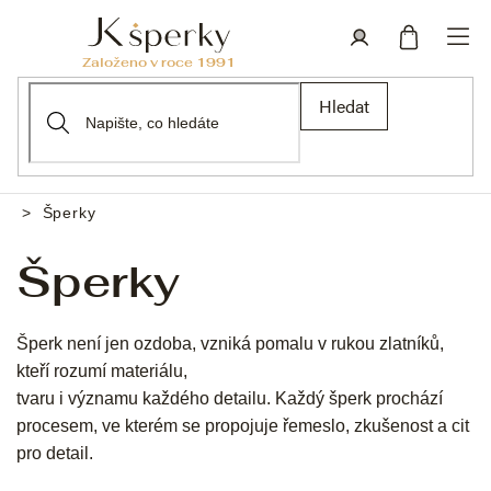
Přejít
na
obsah
Nákupní
Přihlášení
Hledat
košík
Šperky
Domů
Šperky
Šperk není jen ozdoba, vzniká pomalu v rukou zlatníků,
kteří rozumí materiálu,
tvaru i významu každého detailu. Každý šperk prochází
procesem, ve kterém se propojuje řemeslo, zkušenost a cit
pro detail.