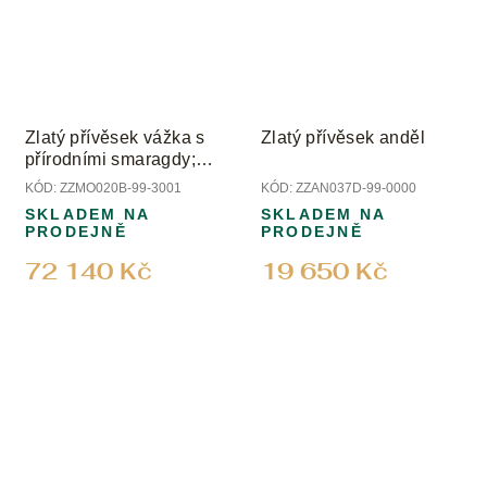
Zlatý přívěsek vážka s
Zlatý přívěsek anděl
přírodními smaragdy;
peridotem a diamanty
KÓD:
ZZMO020B-99-3001
KÓD:
ZZAN037D-99-0000
SKLADEM NA
SKLADEM NA
PRODEJNĚ
PRODEJNĚ
72 140 Kč
19 650 Kč