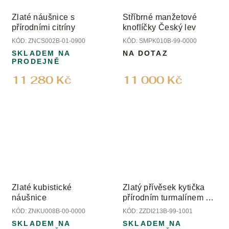
Zlaté náušnice s
Stříbrné manžetové
přírodními citríny
knoflíčky Český lev
KÓD:
ZNCS002B-01-0900
KÓD:
SMPK010B-99-0000
SKLADEM NA
NA DOTAZ
PRODEJNĚ
11 280 Kč
11 000 Kč
Zlaté kubistické
Zlatý přívěsek kytička
náušnice
přírodním turmalínem a
diamanty
KÓD:
ZNKU008B-00-0000
KÓD:
ZZDI213B-99-1001
SKLADEM NA
SKLADEM NA