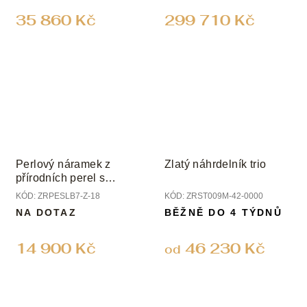
35 860 Kč
299 710 Kč
Perlový náramek z
Zlatý náhrdelník trio
přírodních perel s
uzávěrem ze žlutého
KÓD:
ZRPESLB7-Z-18
KÓD:
ZRST009M-42-0000
zlata; perly 7 mm
NA DOTAZ
BĚŽNĚ DO 4 TÝDNŮ
14 900 Kč
46 230 Kč
od