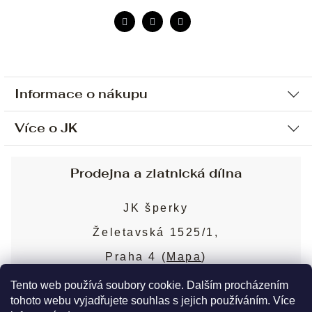
Informace o nákupu
Více o JK
Ochrana osobních údajů
Způsob platby a dopravy
Náš příběh
Prodejna a zlatnická dílna
Sjednání osobní schůzky
Náš tým
Obchodní podmínky
JK šperky
Design a výroba
Puncovní značky
Želetavská 1525/1,
Služby
Cookies
Praha 4 (
Mapa
)
Blog
Více o prodejně
Nejčastější dotazy
Tento web používá soubory cookie. Dalším procházením
tohoto webu vyjadřujete souhlas s jejich používáním. Více