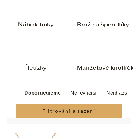
Náhrdelníky
Brože a špendlíky
Řetízky
Manžetové knoflíčky
Ř
a
Doporučujeme
Nejlevnější
Nejdražší
z
e
Filtrování a řazení
n
í
V
p
ý