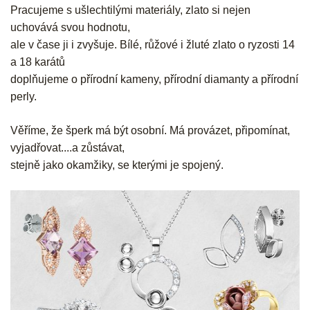
Pracujeme s ušlechtilými materiály, zlato si nejen
uchovává svou hodnotu,
ale v čase ji i zvyšuje. Bílé, růžové i žluté zlato o ryzosti 14
a 18 karátů
doplňujeme o přírodní kameny, přírodní diamanty a přírodní
perly.
Věříme, že šperk má být osobní. Má provázet, připomínat,
vyjadřovat....a zůstávat,
stejně jako okamžiky, se kterými je spojený.