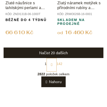
Zlaté náušnice s
Zlatý náramek motýlek s
tahitskými perlami a
přírodními rubíny a
diamanty
smaragdy
KÓD:
ZNDI131B-06-1000T
KÓD:
ZRMO026B-16-0001
BĚŽNĚ DO 4 TÝDNŮ
SKLADEM NA
PRODEJNĚ
66 610 Kč
16 460 Kč
od
Načíst 20 dalších
S
t
1
142
r
O
á
v
2822
položek celkem
n
l
k
Nahoru
á
o
d
v
a
á
c
n
í
í