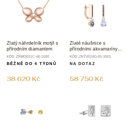
r
p
o
i
d
s
u
p
k
r
t
o
ů
Zlatý náhrdelník motýl s
Zlaté náušnice s
d
přírodním diamantem
přírodními akvamaríny a
u
diamanty
KÓD:
ZRMO031C-46-1000
KÓD:
ZNTV024G-00-3001
k
BĚŽNĚ DO 4 TÝDNŮ
NA DOTAZ
t
ů
38 620 Kč
58 750 Kč