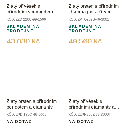
Zlatý přívěsek s
Zlatý prsten s přírodním
přírodním smaragdem a
champagne a čirými
přírodními diamanty
diamanty
KÓD:
ZZDI226C-99-1500
KÓD:
ZPTO202B-46-3001
SKLADEM NA
SKLADEM NA
PRODEJNĚ
PRODEJNĚ
43 030 Kč
49 560 Kč
Zlatý prsten s přírodním
Zlatý přívěsek s
peridotem a diamanty
přírodními diamanty a
perlou Biwa
KÓD:
ZPDI185C-46-1001
KÓD:
ZZPR206Z-99-3000I
NA DOTAZ
NA DOTAZ