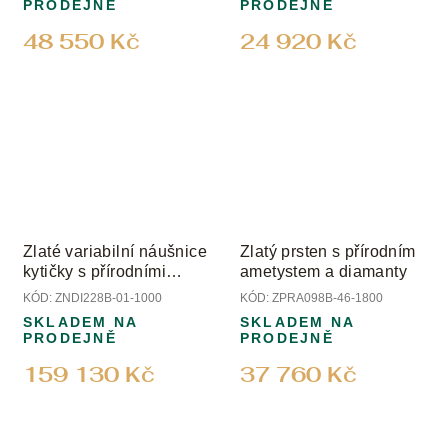
PRODEJNĚ
PRODEJNĚ
48 550 Kč
24 920 Kč
Zlaté variabilní náušnice
Zlatý prsten s přírodním
kytičky s přírodními
ametystem a diamanty
diamanty
KÓD:
ZNDI228B-01-1000
KÓD:
ZPRA098B-46-1800
SKLADEM NA
SKLADEM NA
PRODEJNĚ
PRODEJNĚ
159 130 Kč
37 760 Kč