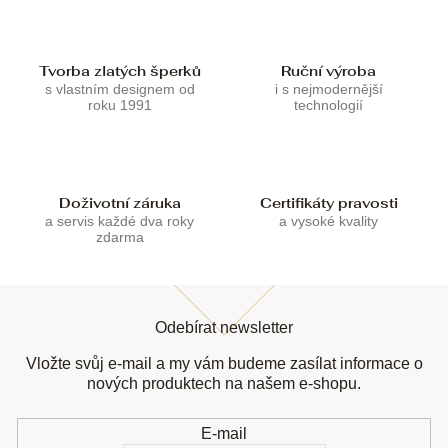
p
r
v
k
Tvorba zlatých šperků
Ruční výroba
y
s vlastním designem od
i s nejmodernější
v
roku 1991
technologií
ý
p
i
s
u
Doživotní záruka
Certifikáty pravosti
a servis každé dva roky
a vysoké kvality
zdarma
Z
á
Odebírat newsletter
p
a
Vložte svůj e-mail a my vám budeme zasílat informace o
t
nových produktech na našem e-shopu.
í
E-mail