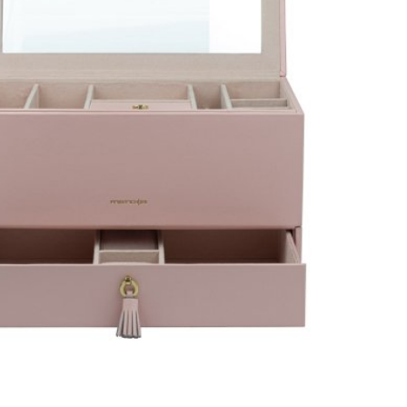
které usnadní nasazení i úpravu šperků.
ická kůže nebo jemný velur, dodávají šperkovnicím elegantní
 umožňuje vybrat si šperkovnici, která ladí s vaším stylem.