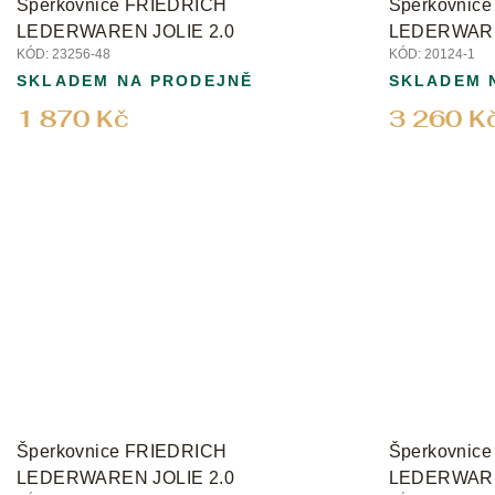
t
Šperkovnice FRIEDRICH
Šperkovnic
ů
LEDERWAREN JOLIE 2.0
LEDERWAR
KÓD:
23256-48
KÓD:
20124-1
SKLADEM NA PRODEJNĚ
SKLADEM 
1 870 Kč
3 260 K
Šperkovnice FRIEDRICH
Šperkovnic
LEDERWAREN JOLIE 2.0
LEDERWAR