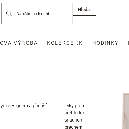
Hledat
OVÁ VÝROBA
KOLEKCE JK
HODINKY
vým designem a přináší
Díky promyšlenému vnitřnímu us
přehledně uložené, bez zamotán
snadno ničí nebo ztrácejí svůj 
prachem i ztrátou, takže si dél