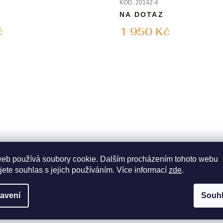
KÓD:
20142-4
NA DOTAZ
č
1 950 Kč
web používá soubory cookie. Dalším procházením tohoto webu
jete souhlas s jejich používáním. Více informací
zde
.
CE FRIEDRICH
Cestovní šperkovnice BOH
EN BOHO
FRIEDRICH LEDERWARE
avení
Souh
KÓD:
20134-1
NA PRODEJNĚ
SKLADEM NA PRODEJN