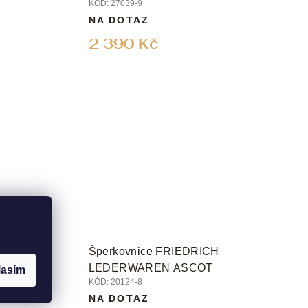
KÓD:
27039-9
NA DOTAZ
2 390 Kč
O
Šperkovnice FRIEDRICH
N
LEDERWAREN ASCOT
lasím
KÓD:
20124-8
Ě
NA DOTAZ