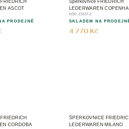
e FRIEDRICH
Šperkovnice FRIEDRICH
EN ASCOT
LEDERWAREN COPENH
KÓD:
23337-2
NA PRODEJNĚ
SKLADEM NA PRODEJN
č
4 770 Kč
e FRIEDRICH
ŠPERKOVNICE FRIEDRI
EN CORDOBA
LEDERWAREN MILANO