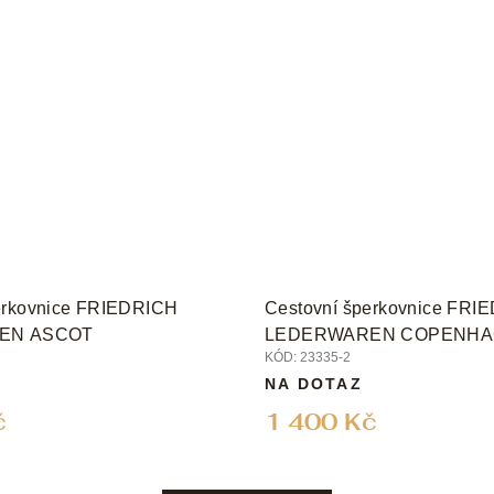
erkovnice FRIEDRICH
Cestovní šperkovnice FRI
EN ASCOT
LEDERWAREN COPENH
KÓD:
23335-2
NA DOTAZ
č
1 400 Kč