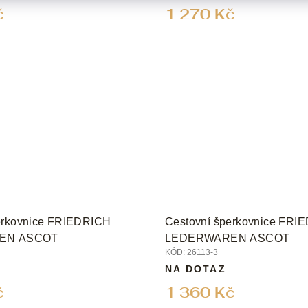
č
1 270 Kč
erkovnice FRIEDRICH
Cestovní šperkovnice FRI
EN ASCOT
LEDERWAREN ASCOT
KÓD:
26113-3
NA DOTAZ
č
1 360 Kč