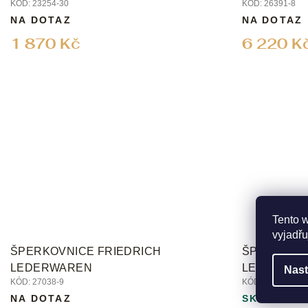
KÓD:
23254-30
KÓD:
26391-8
NA DOTAZ
NA DOTAZ
1 870 Kč
6 220 K
Tento 
vyjadřu
ŠPERKOVNICE FRIEDRICH
ŠPERKOVNI
LEDERWAREN
LEDERWAR
Nast
KÓD:
27038-9
KÓD:
20133-1
NA DOTAZ
SKLADEM 