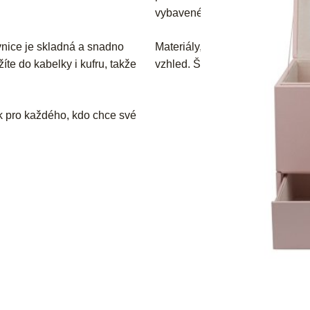
vybavené praktickým zrcátkem, 
ovnice je skladná a snadno
Materiály, jako je kůže, syntet
íte do kabelky i kufru, takže
vzhled. Široká škála barev navíc
ěk pro každého, kdo chce své