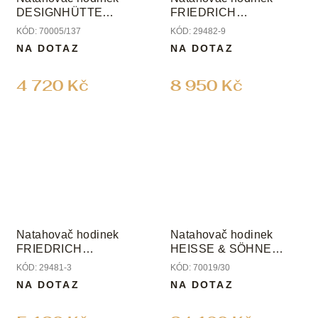
DESIGNHÜTTE
FRIEDRICH
URBAN
LEDERWAREN BOND
KÓD:
70005/137
KÓD:
29482-9
NA DOTAZ
NA DOTAZ
4 720 Kč
8 950 Kč
Natahovač hodinek
Natahovač hodinek
FRIEDRICH
HEISSE & SÖHNE
LEDERWAREN BOND
WATCH COLLECTOR
KÓD:
29481-3
KÓD:
70019/30
16 LCD
NA DOTAZ
NA DOTAZ