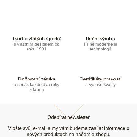
l
á
d
a
c
í
p
Tvorba zlatých šperků
Ruční výroba
r
s vlastním designem od
i s nejmodernější
roku 1991
technologií
v
k
y
v
ý
Doživotní záruka
Certifikáty pravosti
p
a servis každé dva roky
a vysoké kvality
i
zdarma
s
u
Z
á
Odebírat newsletter
p
a
Vložte svůj e-mail a my vám budeme zasílat informace o
t
nových produktech na našem e-shopu.