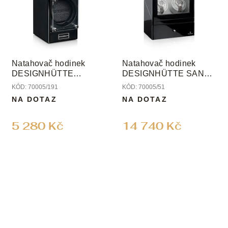
Natahovač hodinek
Natahovač hodinek
DESIGNHÜTTE
DESIGNHÜTTE SAN
PICCOLO 2.0
DIEGO 2
KÓD:
70005/191
KÓD:
70005/51
NA DOTAZ
NA DOTAZ
5 280 Kč
14 740 Kč