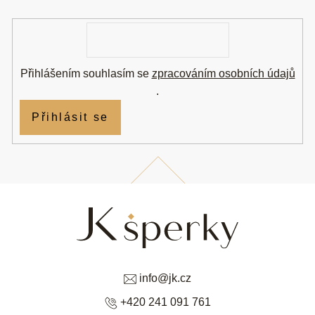
í
E-
mail
Přihlášením souhlasím se
zpracováním osobních údajů
.
Přihlásit se
info
@
jk.cz
+420 241 091 761