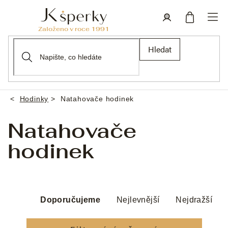
Přejít
na
obsah
Nákupní
Přihlášení
Hledat
košík
Hodinky
Natahovače hodinek
Domů
Natahovače
hodinek
Ř
a
Doporučujeme
Nejlevnější
Nejdražší
z