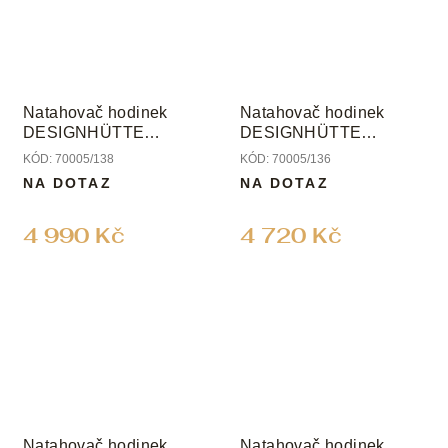
Natahovač hodinek
Natahovač hodinek
DESIGNHÜTTE
DESIGNHÜTTE
URBAN
URBAN
KÓD:
70005/138
KÓD:
70005/136
NA DOTAZ
NA DOTAZ
4 990 Kč
4 720 Kč
Natahovač hodinek
Natahovač hodinek