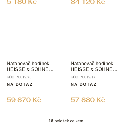
5 180 Kč
84 120 Kč
Natahovač hodinek
Natahovač hodinek
HEISSE & SÖHNE
HEISSE & SÖHNE
WATCH COLLECTOR 8
WATCH COLLECTOR 8
KÓD:
70019/73
KÓD:
70019/17
LCD
LCD
NA DOTAZ
NA DOTAZ
59 870 Kč
57 880 Kč
18
položek celkem
O
v