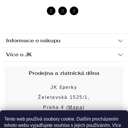
Informace o nákupu
Více o JK
Ochrana osobních údajů
Způsob platby a dopravy
Náš příběh
Prodejna a zlatnická dílna
Sjednání osobní schůzky
Náš tým
Obchodní podmínky
JK šperky
Design a výroba
Puncovní značky
Želetavská 1525/1,
Služby
Cookies
Praha 4 (
Mapa
)
Blog
Více o prodejně
Nejčastější dotazy
Tento web používá soubory cookie. Dalším procházením
tohoto webu vyjadřujete souhlas s jejich používáním. Více