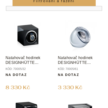
e
Filtrování a řazení
n
í
V
p
ý
r
p
o
i
d
s
u
p
k
r
t
o
ů
Natahovač hodinek
Natahovač hodinek
d
DESIGNHÜTTE
DESIGNHÜTTE
u
MANHATTAN
OPTIMUS 1
KÓD:
70005/32
KÓD:
70005/61
k
NA DOTAZ
NA DOTAZ
t
ů
8 330 Kč
3 330 Kč