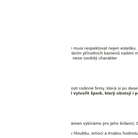
rce a dlouhodobou nositelnost. Návrh musí respektovat nejen estetiku, 
í výrobou a vrcholí precizním fasováním přírodních kamenů našimi mist
it šperk, který nepůsobí sériově, ale nese osobitý charakter
dice. Za každým šperkem stojí zkušenosti rodinné firmy, která si po des
precizností, důvěrou a schopností vytvořit šperk, který obstojí i 
 dědictví.
rahokamy. Každý diamant či barevný kámen vybíráme pro jeho brilanci, 
u. Právě tato autenticita dodává šperku hloubku, emoci a trvalou hodnot