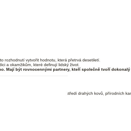
rozhodnutí vytvořit hodnotu, která přetrvá desetiletí.
ici a okamžikům, které definují lidský život.
 Mají být rovnocennými partnery, kteří společně tvoří dokonalý 
 vás přivítáme
v naší prodejně
. V prostředí drahých kovů, přírodních k
ikům, které mají zůstat navždy.