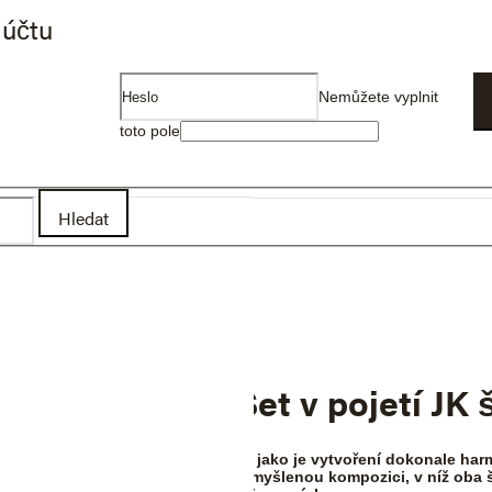
jadřujete souhlas s jejich používáním. Více informací
zde
.
 účtu
Nemůžete vyplnit
toto pole
Hledat
jetí JK šperky
nomén Bridal Set v pojetí JK 
 které vyžadují takovou preciznost, jako je vytvoření dokonale h
atební estetiky. Představuje promyšlenou kompozici, v níž oba šp