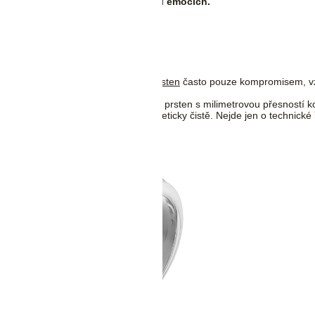
proporcích i emocích.
litér. Vedle něj však bývá
snubní prsten
často pouze kompromisem, vzni
aby se dokonale doplňovaly. Snubní prsten s milimetrovou přesností k
 působí kompaktně, pohodlně a esteticky čistě. Nejde jen o technické
ečného.