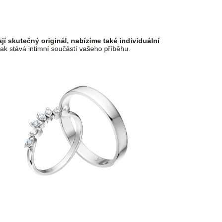
dají skutečný originál, nabízíme také individuální
ak stává intimní součástí vašeho příběhu.