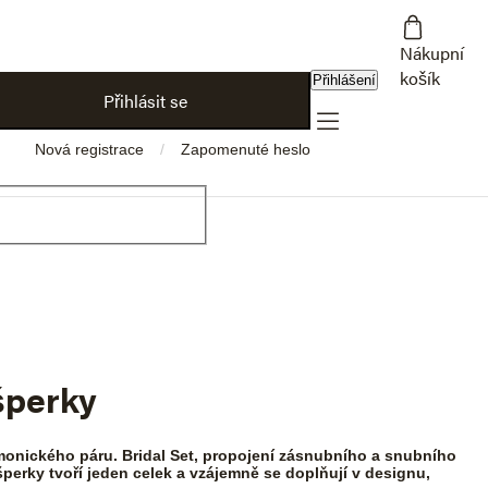
Nákupní
košík
Přihlášení
Přihlásit se
Nová registrace
Zapomenuté heslo
šperky
armonického páru. Bridal Set, propojení zásnubního a snubního
erky tvoří jeden celek a vzájemně se doplňují v designu,