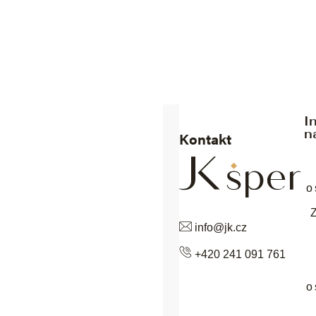
I
n
Kontakt
o
info
@
jk.cz
+420 241 091 761
sobních údajů
.
o