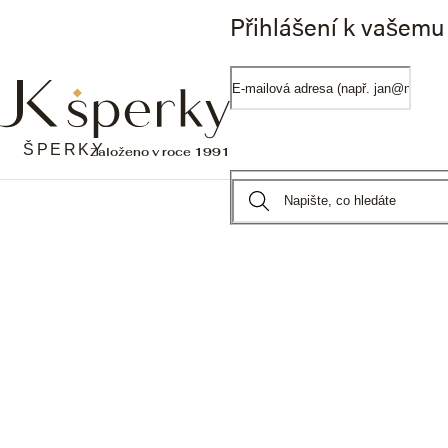
Tento web používá soubory cookie. Dalším procházením tohoto webu vy
Přihlášení k vašemu
Nastavení
Souhlasím
Přejít na obsah
ŠPERKY
Více
Blog
Souznění designu a emocí: fenomén Bridal Set v po
Domů
Souznění designu a emocí: fe
V estetice vysokého šperkařství existuje jen málo disciplín,
prstenu, není v našem pojetí pouhým trendem současné sv