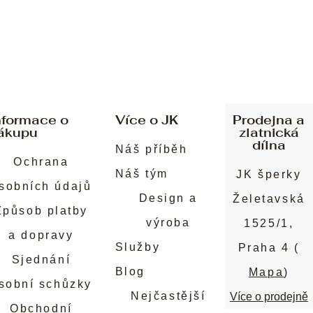
nformace o
Více o JK
Prodejna a
ákupu
zlatnická
dílna
Náš příběh
Ochrana
Náš tým
JK šperky
sobních údajů
Design a
Želetavská
Způsob platby
výroba
1525/1,
a dopravy
Služby
Praha 4 (
Sjednání
Blog
Mapa
)
sobní schůzky
Nejčastější
Více o prodejně
Obchodní