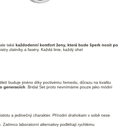
ale také
každodenní komfort ženy, která bude šperk nosit po
ry zlatníky a faséry. Každá linie, každý úhel
etiletí buduje jméno díky poctivému řemeslu, důrazu na kvalitu
po generacích
. Bridal Set proto nevnímáme pouze jako módní
čistotu a jedinečný charakter. Přírodní drahokam v sobě nese
u. Zatímco laboratorní alternativy podléhají rychlému