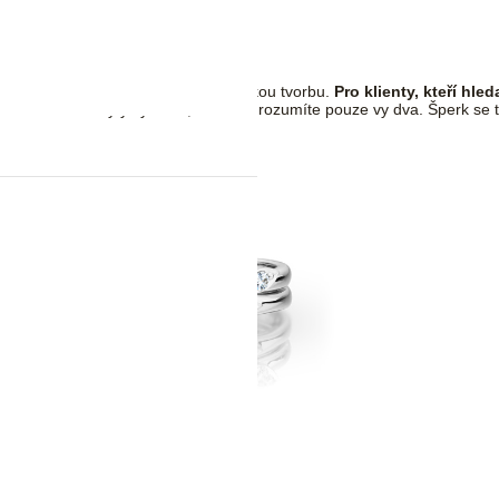
 svou vzácnost i nadčasovost
.
rezentují současnou českou šperkařskou tvorbu.
Pro klienty, kteří hle
 detail nebo skrytý význam, kterému rozumíte pouze vy dva. Šperk se t
dal Set