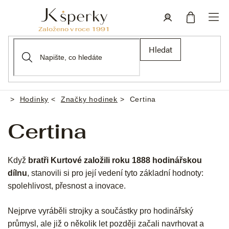
Přejít
na
obsah
Nákupní
Přihlášení
Hledat
košík
Hodinky
Značky hodinek
Certina
Domů
Certina
Když
bratři Kurtové založili roku 1888 hodinářskou
dílnu
, stanovili si pro její vedení tyto základní hodnoty:
spolehlivost, přesnost a inovace.
Nejprve vyráběli strojky a součástky pro hodinářský
průmysl, ale již o několik let později začali navrhovat a