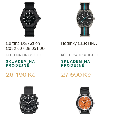
u
ý
k
p
t
i
ů
s
p
r
o
Certina DS Action
Hodinky CERTINA
d
C032.607.38.051.00
u
KÓD:
C032.607.38.051.00
KÓD:
C024.607.48.051.10
k
SKLADEM NA
SKLADEM NA
t
PRODEJNĚ
PRODEJNĚ
ů
26 190 Kč
27 590 Kč