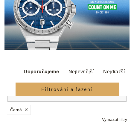
Ř
a
Doporučujeme
Nejlevnější
Nejdražší
z
e
Filtrování a řazení
n
í
p
Černá
r
Vymazat filtry
o
d
V