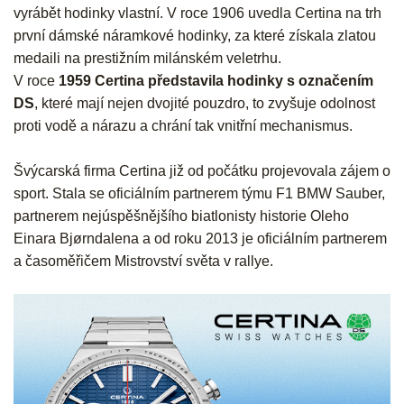
vyrábět hodinky vlastní. V roce 1906 uvedla Certina na trh
první dámské náramkové hodinky, za které získala zlatou
medaili na prestižním milánském veletrhu.
V roce
1959 Certina představila hodinky s označením
DS
, které mají nejen dvojité pouzdro, to zvyšuje odolnost
proti vodě a nárazu a chrání tak vnitřní mechanismus.
Švýcarská firma Certina již od počátku projevovala zájem o
sport. Stala se oficiálním partnerem týmu F1 BMW Sauber,
partnerem nejúspěšnějšího biatlonisty historie Oleho
Einara Bjørndalena a od roku 2013 je oficiálním partnerem
a časoměřičem Mistrovství světa v rallye.