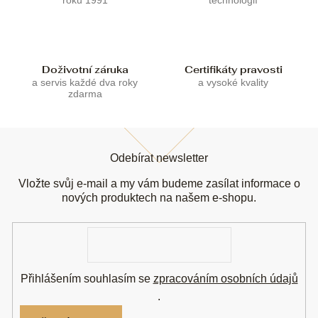
v
k
y
v
ý
Doživotní záruka
Certifikáty pravosti
p
a servis každé dva roky
a vysoké kvality
i
zdarma
s
u
Z
á
Odebírat newsletter
p
a
Vložte svůj e-mail a my vám budeme zasílat informace o
t
nových produktech na našem e-shopu.
í
E-
mail
Přihlášením souhlasím se
zpracováním osobních údajů
.