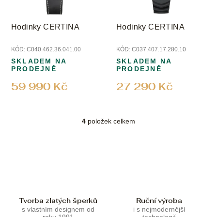
Hodinky CERTINA
Hodinky CERTINA
KÓD:
C040.462.36.041.00
KÓD:
C037.407.17.280.10
SKLADEM NA
SKLADEM NA
PRODEJNĚ
PRODEJNĚ
59 990 Kč
27 290 Kč
4
položek celkem
O
v
l
á
d
a
c
í
p
Tvorba zlatých šperků
Ruční výroba
r
s vlastním designem od
i s nejmodernější
roku 1991
technologií