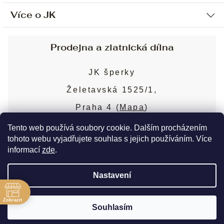
Více o JK
Ochrana osobních údajů
Způsob platby a dopravy
Náš příběh
Prodejna a zlatnická dílna
Sjednání osobní schůzky
Náš tým
Obchodní podmínky
JK šperky
Design a výroba
Puncovní značky
Želetavská 1525/1,
Služby
Cookies
Praha 4 (
Mapa
)
Blog
Více o prodejně
Nejčastější dotazy
Tento web používá soubory cookie. Dalším procházením
tohoto webu vyjadřujete souhlas s jejich používáním. Více
informací
zde
.
Copyright 2026
JK šperky
. Všechna práva
Nastavení
vyhrazena.
Upravit nastavení cookies
ě
Zobrazit
Souhlasím
Vytvořil Shoptet Premium