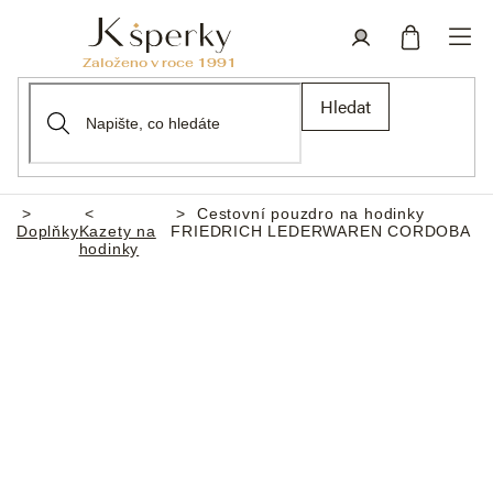
Přejít
na
obsah
Nákupní
Přihlášení
Hledat
košík
Cestovní pouzdro na hodinky
Domů
Doplňky
Kazety na
FRIEDRICH LEDERWAREN CORDOBA
hodinky