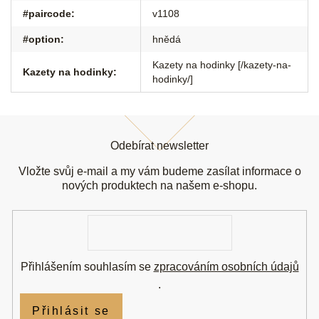
#paircode
:
v1108
#option
:
hnědá
Kazety na hodinky [/kazety-na-
Kazety na hodinky
:
hodinky/]
Z
á
Odebírat newsletter
p
a
Vložte svůj e-mail a my vám budeme zasílat informace o
t
nových produktech na našem e-shopu.
í
E-
mail
Přihlášením souhlasím se
zpracováním osobních údajů
.
Přihlásit se