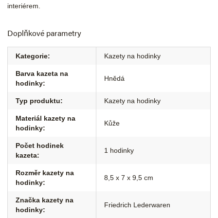
interiérem.
Doplňkové parametry
Kategorie
:
Kazety na hodinky
Barva kazeta na
Hnědá
hodinky
:
Typ produktu
:
Kazety na hodinky
Materiál kazety na
Kůže
hodinky
:
Počet hodinek
1 hodinky
kazeta
:
Rozměr kazety na
8,5 x 7 x 9,5 cm
hodinky
:
Značka kazety na
Friedrich Lederwaren
hodinky
: