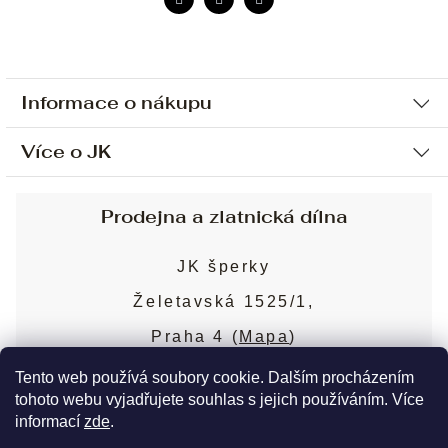
Informace o nákupu
Více o JK
Ochrana osobních údajů
Způsob platby a dopravy
Náš příběh
Prodejna a zlatnická dílna
Sjednání osobní schůzky
Náš tým
Obchodní podmínky
JK šperky
Design a výroba
Puncovní značky
Želetavská 1525/1,
Služby
Cookies
Praha 4 (
Mapa
)
Blog
Více o prodejně
Nejčastější dotazy
Tento web používá soubory cookie. Dalším procházením
tohoto webu vyjadřujete souhlas s jejich používáním. Více
informací
zde
.
Copyright 2026
JK šperky
. Všechna práva