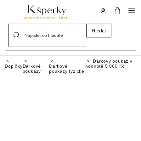
Přejít
na
obsah
Nákupní
Přihlášení
Hledat
košík
Dárkový poukaz v
Domů
Doplňky
Dárkové
Dárkové
hodnotě 5 000 Kč
poukazy
poukazy fyzické