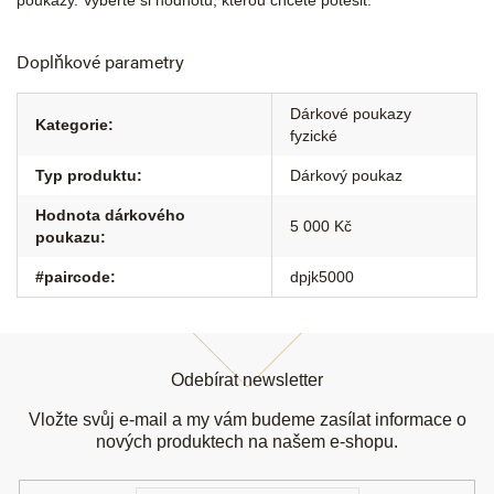
poukazy. Vyberte si hodnotu, kterou chcete potěšit.
Doplňkové parametry
Dárkové poukazy
Kategorie
:
fyzické
Typ produktu
:
Dárkový poukaz
Hodnota dárkového
5 000 Kč
poukazu
:
#paircode
:
dpjk5000
Z
á
Odebírat newsletter
p
a
Vložte svůj e-mail a my vám budeme zasílat informace o
t
nových produktech na našem e-shopu.
í