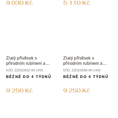
9 030 Kč
5 110 Kč
Zlatý přívěsek s
Zlatý přívěsek s
přírodním rubínem a
přírodním rubínem a
diamanty
diamanty
KÓD:
ZZDE066Z-99-1400
KÓD:
ZZDE066B-99-1400
BĚŽNĚ DO 4 TÝDNŮ
BĚŽNĚ DO 4 TÝDNŮ
9 250 Kč
9 250 Kč