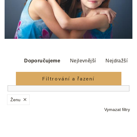
Ř
a
Doporučujeme
Nejlevnější
Nejdražší
z
e
Filtrování a řazení
n
í
p
Ženu
r
Vymazat filtry
o
d
V
u
ý
k