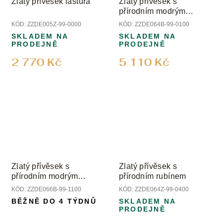
Zlatý přívěsek lastura
Zlatý přívěsek s
přírodním modrým
safírem
KÓD:
ZZDE005Z-99-0000
KÓD:
ZZDE064B-99-0100
SKLADEM NA
SKLADEM NA
PRODEJNĚ
PRODEJNĚ
2 770 Kč
5 110 Kč
Zlatý přívěsek s
Zlatý přívěsek s
přírodním modrým
přírodním rubínem
safírem a diamanty
KÓD:
ZZDE066B-99-1100
KÓD:
ZZDE064Z-99-0400
BĚŽNĚ DO 4 TÝDNŮ
SKLADEM NA
PRODEJNĚ