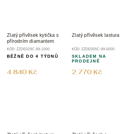
Zlatý přívěsek kytička s
Zlatý přívěsek lastura
přírodním diamantem
KÓD:
ZZDE029C-99-1000
KÓD:
ZZDE005C-99-0000
BĚŽNĚ DO 4 TÝDNŮ
SKLADEM NA
PRODEJNĚ
4 840 Kč
2 770 Kč