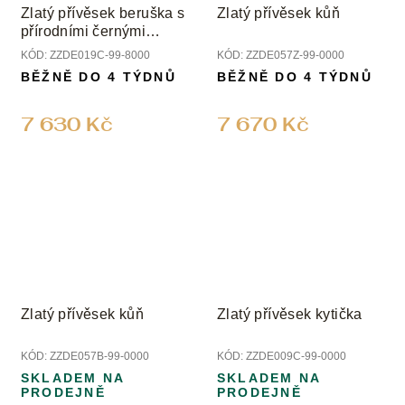
Zlatý přívěsek beruška s
Zlatý přívěsek kůň
přírodními černými
diamanty
KÓD:
ZZDE019C-99-8000
KÓD:
ZZDE057Z-99-0000
BĚŽNĚ DO 4 TÝDNŮ
BĚŽNĚ DO 4 TÝDNŮ
7 630 Kč
7 670 Kč
Zlatý přívěsek kůň
Zlatý přívěsek kytička
KÓD:
ZZDE057B-99-0000
KÓD:
ZZDE009C-99-0000
SKLADEM NA
SKLADEM NA
PRODEJNĚ
PRODEJNĚ