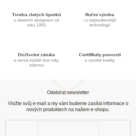
v
k
Tvorba zlatých šperků
Ruční výroba
y
s vlastním designem od
i s nejmodernější
v
roku 1991
technologií
ý
p
i
s
u
Doživotní záruka
Certifikáty pravosti
a servis každé dva roky
a vysoké kvality
zdarma
Z
á
Odebírat newsletter
p
a
Vložte svůj e-mail a my vám budeme zasílat informace o
t
nových produktech na našem e-shopu.
í
E-
mail