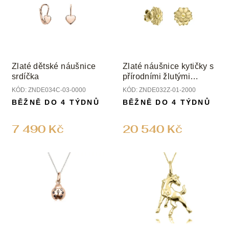
p
t
i
ů
s
p
r
o
Zlaté dětské náušnice
Zlaté náušnice kytičky s
d
srdíčka
přírodními žlutými
u
diamanty
KÓD:
ZNDE034C-03-0000
KÓD:
ZNDE032Z-01-2000
k
BĚŽNĚ DO 4 TÝDNŮ
BĚŽNĚ DO 4 TÝDNŮ
t
ů
7 490 Kč
20 540 Kč