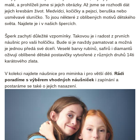
malé, a prohlíželi jsme si jejich obrázky. Až jsme se rozhodli dát
jejich kresbám život. Medvídci, kočičky a pejsci, beruška nebo
usměvavé sluníčko. To jsou některé z oblíbených motivů dětského
světa. Najdete je i v našich špercích.
Šperk zachytí důležité vzpomínky. Takovou je i radost z prvních
náušnic pro vaši holčičku. Bude si je navždy pamatovat a možná
je jednou předá své dceři. Veselé barvy rubínů, safírů i diamantů
oživují oblíbené dětské postavičky vytvořené z různých druhů 14ti
karátového zlata.
V kolekci najdete náušnice pro miminka i pro větší děti.
Rádi
poradíme s výběrem vhodných náušniček
i zapínání a
postaráme se také o jejich nasazení.