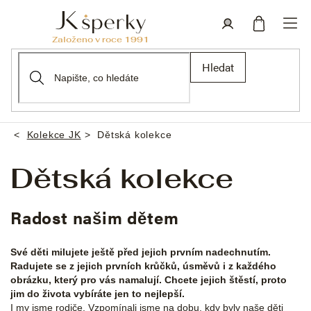
Přejít
na
obsah
Nákupní
Přihlášení
Hledat
košík
Kolekce JK
Dětská kolekce
Domů
Dětská kolekce
Radost našim dětem
Své děti milujete ještě před jejich prvním nadechnutím.
Radujete se z jejich prvních krůčků, úsměvů i z každého
obrázku, který pro vás namalují. Chcete jejich štěstí, proto
jim do života vybíráte jen to nejlepší.
I my jsme rodiče. Vzpomínali jsme na dobu, kdy byly naše děti