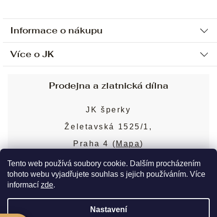
Informace o nákupu
Více o JK
Ochrana osobních údajů
Způsob platby a dopravy
Náš příběh
Prodejna a zlatnická dílna
Sjednání osobní schůzky
Náš tým
Obchodní podmínky
JK šperky
Design a výroba
Puncovní značky
Želetavská 1525/1,
Služby
Cookies
Praha 4 (
Mapa
)
Blog
Více o prodejně
Nejčastější dotazy
Tento web používá soubory cookie. Dalším procházením
tohoto webu vyjadřujete souhlas s jejich používáním. Více
informací
zde
.
Copyright 2026
JK šperky
. Všechna práva
Nastavení
vyhrazena.
Upravit nastavení cookies