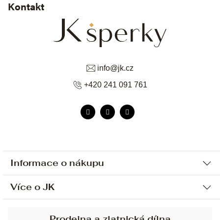
Kontakt
info
@
jk.cz
+420 241 091 761
Informace o nákupu
Více o JK
Ochrana osobních údajů
Způsob platby a dopravy
Náš příběh
Prodejna a zlatnická dílna