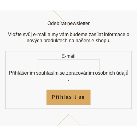
Z
á
Odebírat newsletter
p
a
Vložte svůj e-mail a my vám budeme zasílat informace o
t
nových produktech na našem e-shopu.
í
E-mail
Přihlášením souhlasím se
zpracováním osobních údajů
.
Přihlásit se