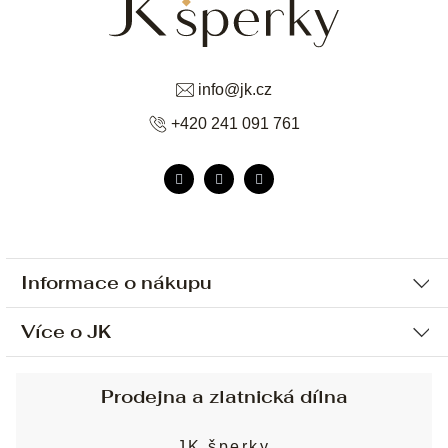
info
@
jk.cz
+420 241 091 761
Informace o nákupu
Více o JK
Ochrana osobních údajů
Způsob platby a dopravy
Náš příběh
Prodejna a zlatnická dílna
Sjednání osobní schůzky
Náš tým
Obchodní podmínky
JK šperky