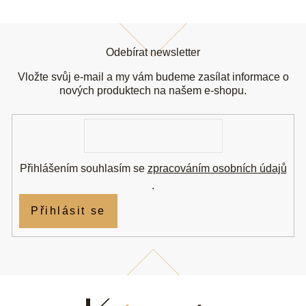
Z
á
Odebírat newsletter
p
a
Vložte svůj e-mail a my vám budeme zasílat informace o
t
nových produktech na našem e-shopu.
í
E-
mail
Přihlášením souhlasím se
zpracováním osobních údajů
.
Přihlásit se