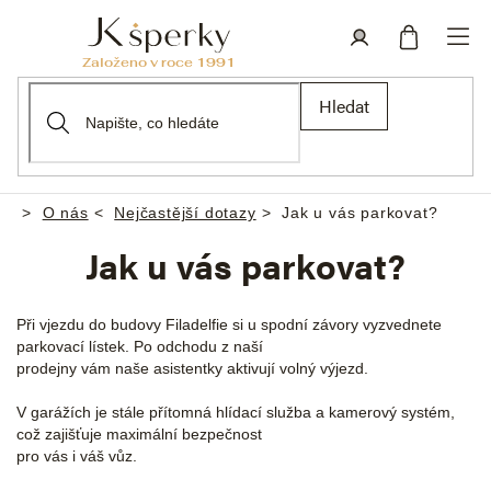
Přejít
na
obsah
Nákupní
Přihlášení
Hledat
košík
O nás
Nejčastější dotazy
Jak u vás parkovat?
Domů
Jak u vás parkovat?
Při vjezdu do budovy Filadelfie si u spodní závory vyzvednete
parkovací lístek. Po odchodu z naší
prodejny vám naše asistentky aktivují volný výjezd.
V garážích je stále přítomná hlídací služba a kamerový systém,
což zajišťuje maximální bezpečnost
pro vás i váš vůz.