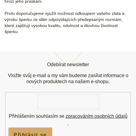
hrozí jeho praskání.
Proto doporučujeme využít možnost odkoupení vašeho zlata a
výrobu šperku ze slitin odpovídajících předepsaným normám,
které zajišťují vysokou kvalitu, odolnost a dlouhou životnost
šperku.
Z
á
Odebírat newsletter
p
a
Vložte svůj e-mail a my vám budeme zasílat informace o
t
nových produktech na našem e-shopu.
í
E-
mail
Přihlášením souhlasím se
zpracováním osobních údajů
.
Přihlásit se