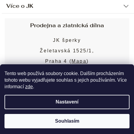
Více o JK
Ochrana osobních údajů
Způsob platby a dopravy
Náš příběh
Prodejna a zlatnická dílna
Sjednání osobní schůzky
Náš tým
Obchodní podmínky
JK šperky
Design a výroba
Puncovní značky
Želetavská 1525/1,
Služby
Cookies
Praha 4 (
Mapa
)
Blog
Více o prodejně
Nejčastější dotazy
Tento web používá soubory cookie. Dalším procházením
tohoto webu vyjadřujete souhlas s jejich používáním. Více
informací
zde
.
Copyright 2026
JK šperky
. Všechna práva
Nastavení
vyhrazena.
Upravit nastavení cookies
Souhlasím
Vytvořil Shoptet Premium