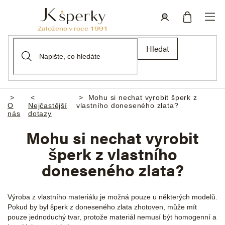
Přejít
na
obsah
Nákupní
Přihlášení
Hledat
košík
Mohu si nechat vyrobit šperk z
Domů
O
Nejčastější
vlastního doneseného zlata?
nás
dotazy
Mohu si nechat vyrobit
šperk z vlastního
doneseného zlata?
Výroba z vlastního materiálu je možná pouze u některých modelů.
Pokud by byl šperk z doneseného zlata zhotoven, může mít
pouze jednoduchý tvar, protože materiál nemusí být homogenní a