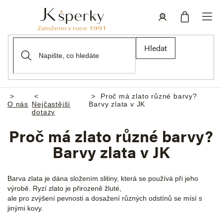
Přejít
na
obsah
Nákupní
Přihlášení
Hledat
košík
Proč má zlato různé barvy?
Domů
O nás
Nejčastější
Barvy zlata v JK
dotazy
Proč má zlato různé barvy?
Barvy zlata v JK
Barva zlata je dána složením slitiny, která se používá při jeho
výrobě. Ryzí zlato je přirozeně žluté,
ale pro zvýšení pevnosti a dosažení různých odstínů se mísí s
jinými kovy.