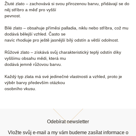
Žluté zlato – zachovává si svou přirozenou barvu, přidávají se do
něj stříbro a měď pro vyšší
pevnost.
Bílé zlato – obsahuje příměsi palladia, niklu nebo stříbra, což mu
dodává bělejší vzhled. Často se
navíc rhodiuje pro ještě jasnější bílý odstín a větší odolnost.
Růžové zlato – získává svůj charakteristický teplý odstín díky
vyššímu obsahu mědi, která mu
dodává jemně růžovou barvu.
Každý typ zlata má své jedinečné vlastnosti a vzhled, proto je
výběr barvy především otázkou
osobního vkusu.
Z
á
Odebírat newsletter
p
a
Vložte svůj e-mail a my vám budeme zasílat informace o