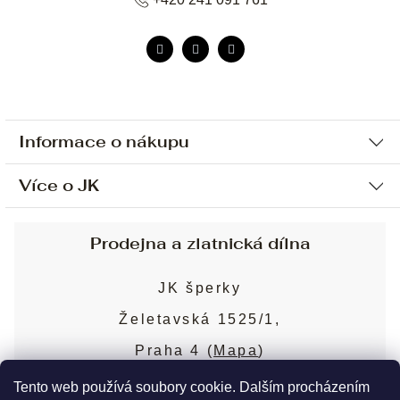
Informace o nákupu
Více o JK
Ochrana osobních údajů
Způsob platby a dopravy
Náš příběh
Prodejna a zlatnická dílna
Sjednání osobní schůzky
Náš tým
Obchodní podmínky
JK šperky
Design a výroba
Puncovní značky
Želetavská 1525/1,
Služby
Cookies
Praha 4 (
Mapa
)
Blog
Více o prodejně
Nejčastější dotazy
Tento web používá soubory cookie. Dalším procházením