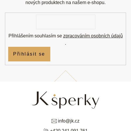
t
nových produktech na našem e-shopu.
í
E-
mail
Přihlášením souhlasím se
zpracováním osobních údajů
.
Přihlásit se
info
@
jk.cz
+420 241 091 761