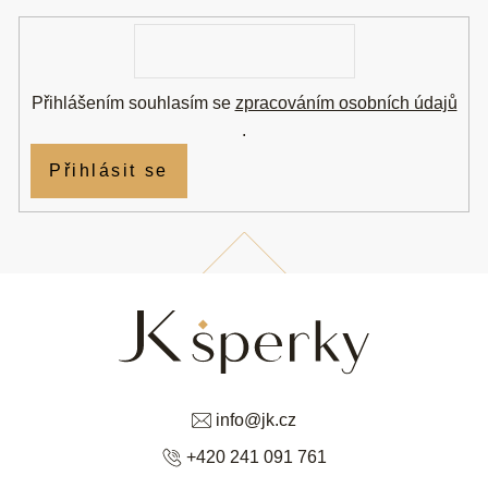
í
E-
mail
Přihlášením souhlasím se
zpracováním osobních údajů
.
Přihlásit se
info
@
jk.cz
+420 241 091 761