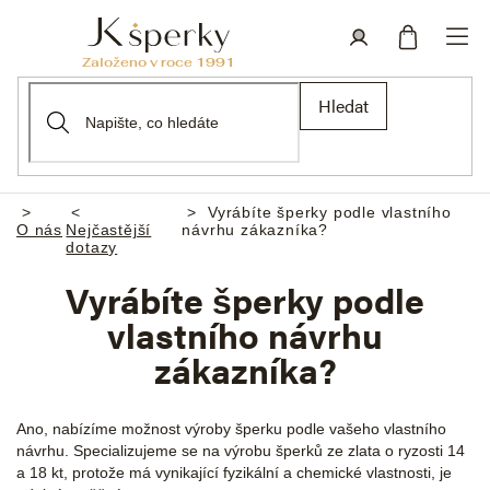
Přejít
na
obsah
Nákupní
Přihlášení
Hledat
košík
Vyrábíte šperky podle vlastního
Domů
O nás
Nejčastější
návrhu zákazníka?
dotazy
Vyrábíte šperky podle
vlastního návrhu
zákazníka?
Ano, nabízíme možnost výroby šperku podle vašeho vlastního
návrhu. Specializujeme se na výrobu šperků ze zlata o ryzosti 14
a 18 kt, protože má vynikající fyzikální a chemické vlastnosti, je