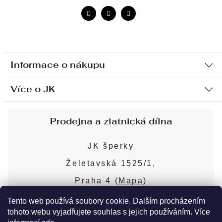
Informace o nákupu
Více o JK
Ochrana osobních údajů
Způsob platby a dopravy
Náš příběh
Prodejna a zlatnická dílna
Sjednání osobní schůzky
Náš tým
Obchodní podmínky
JK šperky
Design a výroba
Puncovní značky
Želetavská 1525/1,
Služby
Cookies
Praha 4 (
Mapa
)
Blog
Více o prodejně
Nejčastější dotazy
Tento web používá soubory cookie. Dalším procházením
tohoto webu vyjadřujete souhlas s jejich používáním. Více