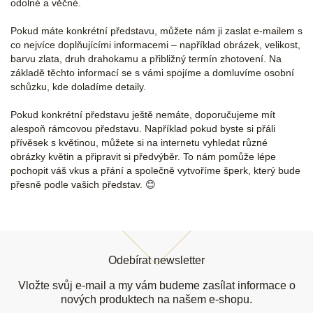
odolné a věčné.
Pokud máte konkrétní představu, můžete nám ji zaslat e-mailem s
co nejvíce doplňujícími informacemi – například obrázek, velikost,
barvu zlata, druh drahokamu a přibližný termín zhotovení. Na
základě těchto informací se s vámi spojíme a domluvíme osobní
schůzku, kde doladíme detaily.
Pokud konkrétní představu ještě nemáte, doporučujeme mít
alespoň rámcovou představu. Například pokud byste si přáli
přívěsek s květinou, můžete si na internetu vyhledat různé
obrázky květin a připravit si předvýběr. To nám pomůže lépe
pochopit váš vkus a přání a společně vytvoříme šperk, který bude
přesně podle vašich představ. 😊
Z
á
Odebírat newsletter
p
a
Vložte svůj e-mail a my vám budeme zasílat informace o
t
nových produktech na našem e-shopu.