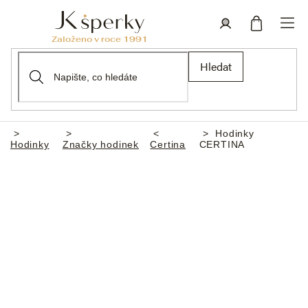
Přejít
na
obsah
Nákupní
Přihlášení
Hledat
košík
Hodinky
Domů
Hodinky
Značky hodinek
Certina
CERTINA