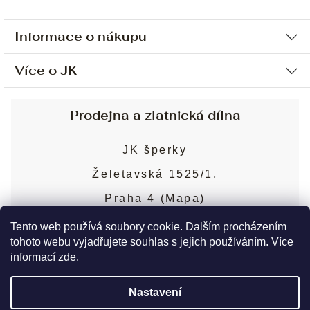
Informace o nákupu
Více o JK
Ochrana osobních údajů
Způsob platby a dopravy
Náš příběh
Prodejna a zlatnická dílna
Sjednání osobní schůzky
Náš tým
Obchodní podmínky
JK šperky
Design a výroba
Puncovní značky
Želetavská 1525/1,
Služby
Cookies
Praha 4 (
Mapa
)
Blog
Více o prodejně
Nejčastější dotazy
Tento web používá soubory cookie. Dalším procházením
tohoto webu vyjadřujete souhlas s jejich používáním. Více
informací
zde
.
Copyright 2026
JK šperky
. Všechna práva
Nastavení
vyhrazena.
Upravit nastavení cookies