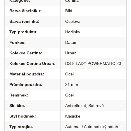
Kategorie
:
Certina
Barva číselníku
:
Bílá
Barva řemínku
:
Ocelová
Typ produktu
:
Hodinky
Funkce
:
Datum
Kolekce Certina
:
Urban
Kolekce Certina Urban
:
DS-8 LADY POWERMATIC 80
Materiál pouzdra
:
Ocel
Průměr pouzdra
:
31 mm
Řemínek
:
Ocel
Sklíčko
:
Antireflexní
,
Safírové
Styl hodinek
:
Klasické
Typ strojku
:
Automat / Automatický nátah