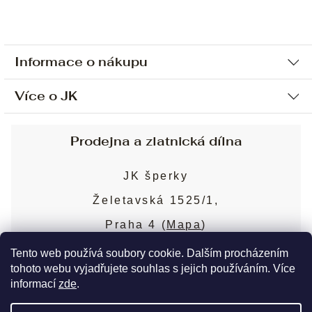
Informace o nákupu
Více o JK
Ochrana osobních údajů
Způsob platby a dopravy
Náš příběh
Prodejna a zlatnická dílna
Sjednání osobní schůzky
Náš tým
Obchodní podmínky
JK šperky
Design a výroba
Puncovní značky
Želetavská 1525/1,
Služby
Cookies
Praha 4 (
Mapa
)
Blog
Více o prodejně
Nejčastější dotazy
Tento web používá soubory cookie. Dalším procházením
tohoto webu vyjadřujete souhlas s jejich používáním. Více
informací
zde
.
Copyright 2026
JK šperky
. Všechna práva