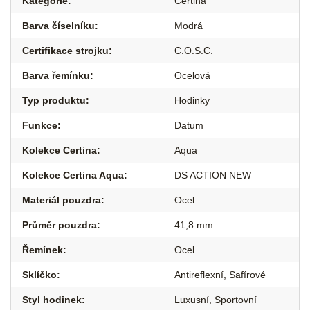
Kategorie
:
Certina
Barva číselníku
:
Modrá
Certifikace strojku
:
C.O.S.C.
Barva řemínku
:
Ocelová
Typ produktu
:
Hodinky
Funkce
:
Datum
Kolekce Certina
:
Aqua
Kolekce Certina Aqua
:
DS ACTION NEW
Materiál pouzdra
:
Ocel
Průměr pouzdra
:
41,8 mm
Řemínek
:
Ocel
Sklíčko
:
Antireflexní
,
Safírové
Styl hodinek
:
Luxusní
,
Sportovní