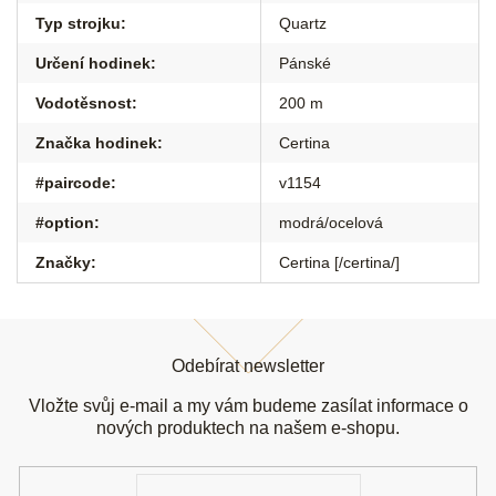
Typ strojku
:
Quartz
Určení hodinek
:
Pánské
Vodotěsnost
:
200 m
Značka hodinek
:
Certina
#paircode
:
v1154
#option
:
modrá/ocelová
Značky
:
Certina [/certina/]
Z
á
Odebírat newsletter
p
a
Vložte svůj e-mail a my vám budeme zasílat informace o
t
nových produktech na našem e-shopu.
í
E-