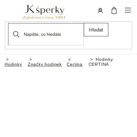
Přejít
na
obsah
Nákupní
Přihlášení
Hledat
košík
Hodinky
Domů
Hodinky
Značky hodinek
Certina
CERTINA