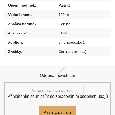
Určení hodinek
:
Pánské
Vodotěsnost
:
100 m
Značka hodinek
:
Certina
#paircode
:
v1240
#option
:
stříbrná/ocelová
Značky
:
Certina [/certina/]
Z
á
Odebírat newsletter
p
a
t
í
Přihlášením souhlasím se
zpracováním osobních údajů
.
Přihlásit se