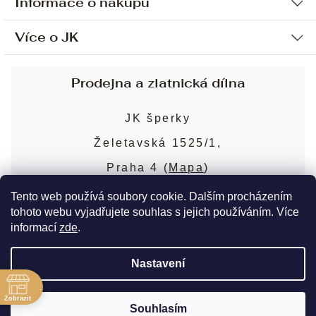
Informace o nákupu
Více o JK
Ochrana osobních údajů
Způsob platby a dopravy
Náš příběh
Prodejna a zlatnická dílna
Sjednání osobní schůzky
Náš tým
Obchodní podmínky
JK šperky
Design a výroba
Puncovní značky
Želetavská 1525/1,
Služby
Cookies
Praha 4 (
Mapa
)
Blog
Více o prodejně
Nejčastější dotazy
Tento web používá soubory cookie. Dalším procházením
tohoto webu vyjadřujete souhlas s jejich používáním. Více
informací
zde
.
Copyright 2026
JK šperky
. Všechna práva
Nastavení
vyhrazena.
Upravit nastavení cookies
ě
Zobrazit
Souhlasím
Vytvořil Shoptet Premium