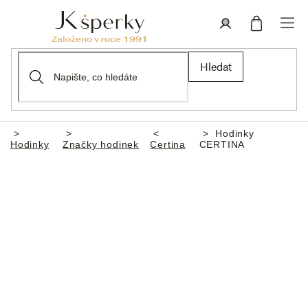
Přejít
na
obsah
Nákupní
Přihlášení
Hledat
košík
Hodinky
Domů
Hodinky
Značky hodinek
Certina
CERTINA