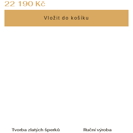
Měrná
22 190 Kč
cena:
Tvorba zlatých šperků
Ruční výroba