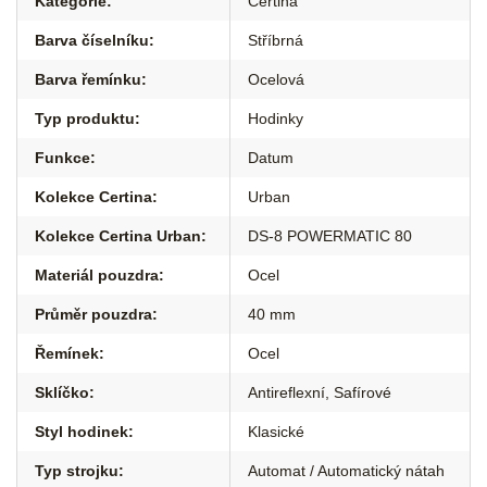
Kategorie
:
Certina
Barva číselníku
:
Stříbrná
Barva řemínku
:
Ocelová
Typ produktu
:
Hodinky
Funkce
:
Datum
Kolekce Certina
:
Urban
Kolekce Certina Urban
:
DS-8 POWERMATIC 80
Materiál pouzdra
:
Ocel
Průměr pouzdra
:
40 mm
Řemínek
:
Ocel
Sklíčko
:
Antireflexní
,
Safírové
Styl hodinek
:
Klasické
Typ strojku
:
Automat / Automatický nátah