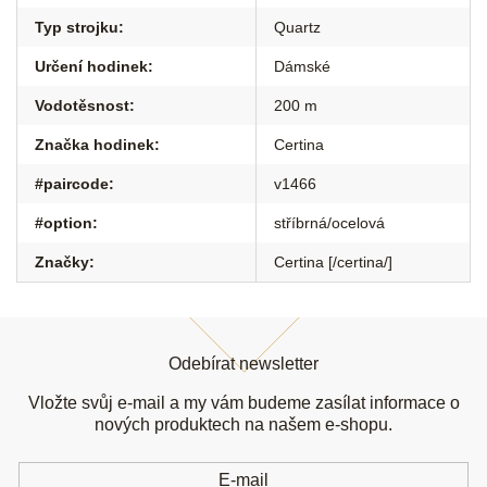
Typ strojku
:
Quartz
Určení hodinek
:
Dámské
Vodotěsnost
:
200 m
Značka hodinek
:
Certina
#paircode
:
v1466
#option
:
stříbrná/ocelová
Značky
:
Certina [/certina/]
Z
á
Odebírat newsletter
p
a
Vložte svůj e-mail a my vám budeme zasílat informace o
t
nových produktech na našem e-shopu.
í
E-mail