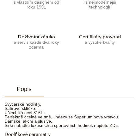
s vlastním designem od
i s nejmodernější
roku 1991
technologií
Doživotní záruka
Certifikáty pravosti
a servis každé dva roky
a vysoké kvality
zdarma
Popis
Švýcarské hodinky.
Safírové sklíčko.
Ušlechtilá ocel 316L.
Perfektně čitelné ve tmě, indexy se Superluminova vrstvou.
Dámské, akční a slušivé.
Širší nabídku luxusních a sportovních hodinek najdete
ZDE.
Doplňkové parametry