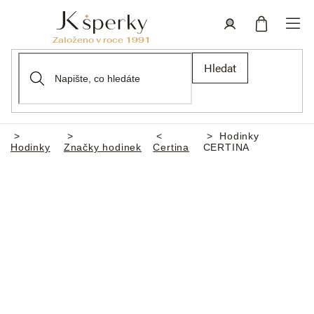
Přejít
na
obsah
Nákupní
Přihlášení
Hledat
košík
Hodinky
Domů
Hodinky
Značky hodinek
Certina
CERTINA