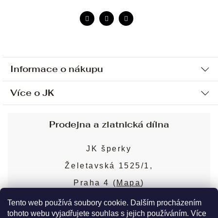
Informace o nákupu
Více o JK
Ochrana osobních údajů
Způsob platby a dopravy
Náš příběh
Prodejna a zlatnická dílna
Sjednání osobní schůzky
Náš tým
Obchodní podmínky
JK šperky
Design a výroba
Puncovní značky
Želetavská 1525/1,
Služby
Cookies
Praha 4 (
Mapa
)
Blog
Více o prodejně
Nejčastější dotazy
Tento web používá soubory cookie. Dalším procházením
tohoto webu vyjadřujete souhlas s jejich používáním. Více