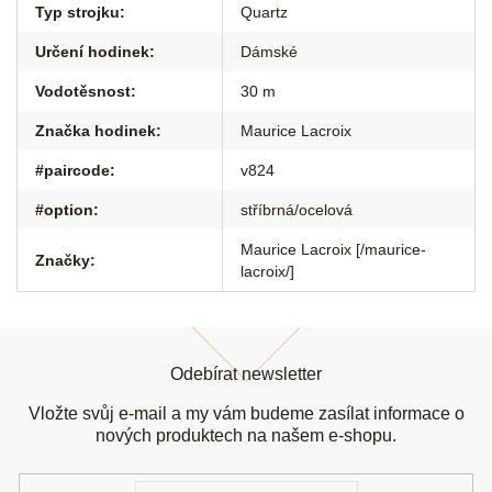
Typ strojku
:
Quartz
Určení hodinek
:
Dámské
Vodotěsnost
:
30 m
Značka hodinek
:
Maurice Lacroix
#paircode
:
v824
#option
:
stříbrná/ocelová
Maurice Lacroix [/maurice-
Značky
:
lacroix/]
Z
á
Odebírat newsletter
p
a
Vložte svůj e-mail a my vám budeme zasílat informace o
t
nových produktech na našem e-shopu.
í
E-