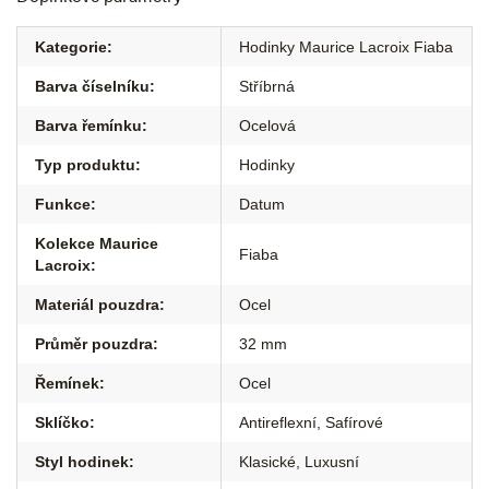
Kategorie
:
Hodinky Maurice Lacroix Fiaba
Barva číselníku
:
Stříbrná
Barva řemínku
:
Ocelová
Typ produktu
:
Hodinky
Funkce
:
Datum
Kolekce Maurice
Fiaba
Lacroix
:
Materiál pouzdra
:
Ocel
Průměr pouzdra
:
32 mm
Řemínek
:
Ocel
Sklíčko
:
Antireflexní
,
Safírové
Styl hodinek
:
Klasické
,
Luxusní