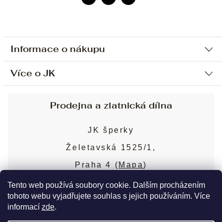
Informace o nákupu
Více o JK
Ochrana osobních údajů
Způsob platby a dopravy
Náš příběh
Prodejna a zlatnická dílna
Sjednání osobní schůzky
Náš tým
Obchodní podmínky
JK šperky
Design a výroba
Puncovní značky
Želetavská 1525/1,
Služby
Cookies
Praha 4 (
Mapa
)
Blog
Více o prodejně
Nejčastější dotazy
Tento web používá soubory cookie. Dalším procházením
tohoto webu vyjadřujete souhlas s jejich používáním. Více
informací
zde
.
Copyright 2026
JK šperky
. Všechna práva