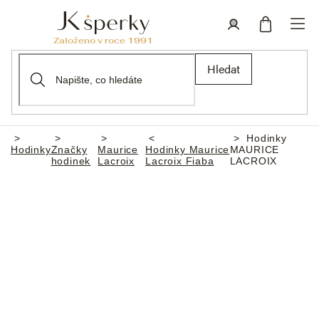
Přejít
na
obsah
Nákupní
Přihlášení
Hledat
košík
Hodinky
Domů
Hodinky
Značky
Maurice
Hodinky Maurice
MAURICE
hodinek
Lacroix
Lacroix Fiaba
LACROIX