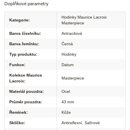
Doplňkové parametry
Hodinky Maurice Lacroix
Kategorie
:
Masterpiece
Barva číselníku
:
Antracitová
Barva řemínku
:
Černá
Typ produktu
:
Hodinky
Funkce
:
Datum
Kolekce Maurice
Masterpiece
Lacroix
:
Materiál pouzdra
:
Ocel
Průměr pouzdra
:
43 mm
Řemínek
:
Kůže
Sklíčko
:
Antireflexní
,
Safírové