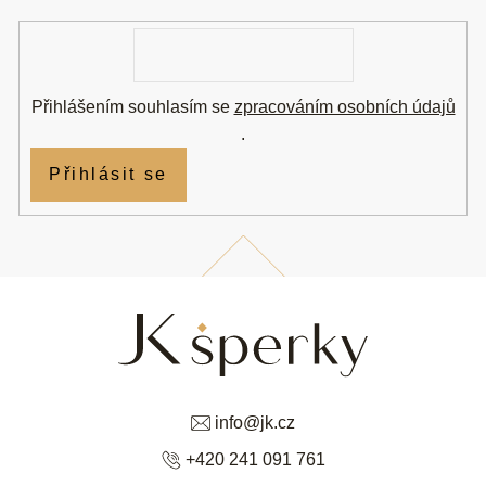
í
E-
mail
Přihlášením souhlasím se
zpracováním osobních údajů
.
Přihlásit se
info
@
jk.cz
+420 241 091 761