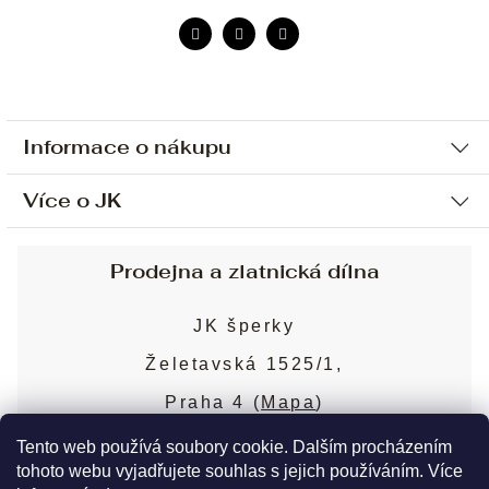
Informace o nákupu
Více o JK
Ochrana osobních údajů
Způsob platby a dopravy
Náš příběh
Prodejna a zlatnická dílna
Sjednání osobní schůzky
Náš tým
Obchodní podmínky
JK šperky
Design a výroba
Puncovní značky
Želetavská 1525/1,
Služby
Cookies
Praha 4 (
Mapa
)
Blog
Více o prodejně
Nejčastější dotazy
Tento web používá soubory cookie. Dalším procházením
tohoto webu vyjadřujete souhlas s jejich používáním. Více