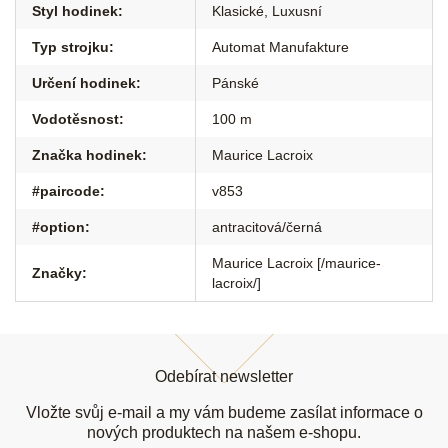
Styl hodinek
:
Klasické
,
Luxusní
Typ strojku
:
Automat Manufakture
Určení hodinek
:
Pánské
Vodotěsnost
:
100 m
Značka hodinek
:
Maurice Lacroix
#paircode
:
v853
#option
:
antracitová/černá
Maurice Lacroix [/maurice-
Značky
:
lacroix/]
Z
á
Odebírat newsletter
p
a
Vložte svůj e-mail a my vám budeme zasílat informace o
t
nových produktech na našem e-shopu.