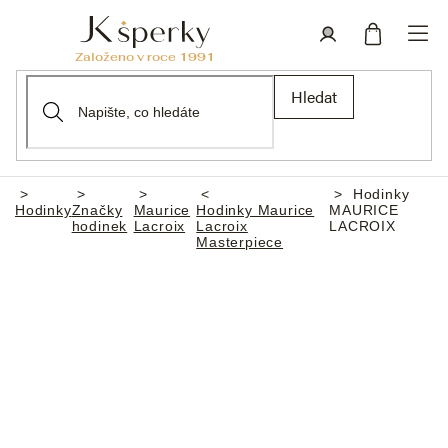
Přejít
na
obsah
Nákupní
Přihlášení
Hledat
košík
Hodinky
Domů
Hodinky
Značky
Maurice
Hodinky Maurice
MAURICE
hodinek
Lacroix
Lacroix
LACROIX
Masterpiece