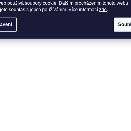
web používá soubory cookie. Dalším procházením tohoto webu
jete souhlas s jejich používáním. Více informací
zde
.
avení
Souh