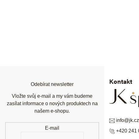
Z
á
p
a
t
í
Kontakt
Odebírat newsletter
Vložte svůj e-mail a my vám budeme
zasílat informace o nových produktech na
našem e-shopu.
info
@
jk.cz
E-mail
+420 241 