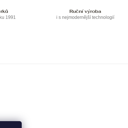
erků
Ruční výroba
oku 1991
i s nejmodernější technologií