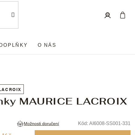
Nákup
Přihlášení
košík
DOPLŇKY
O NÁS
LACROIX
nky MAURICE LACROIX
Kód:
AI6008-SS001-331
Možnosti doručení
Měrná