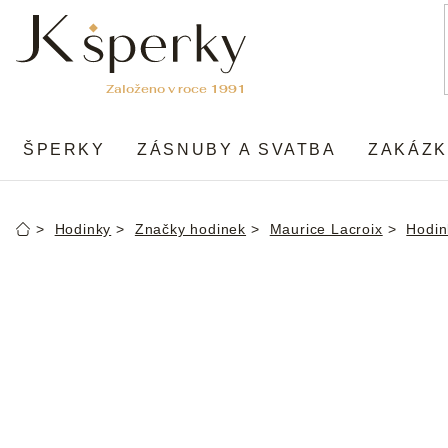
Přejít
na
obsah
ŠPERKY
ZÁSNUBY A SVATBA
ZAKÁZK
Hodinky
Značky hodinek
Maurice Lacroix
Hodin
Domů