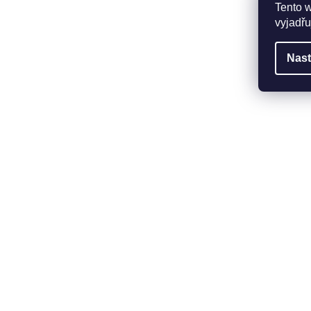
Tento 
vyjadřu
Nast