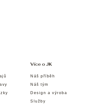
Více o JK
ajů
Náš příběh
ravy
Náš tým
ůzky
Design a výroba
Služby