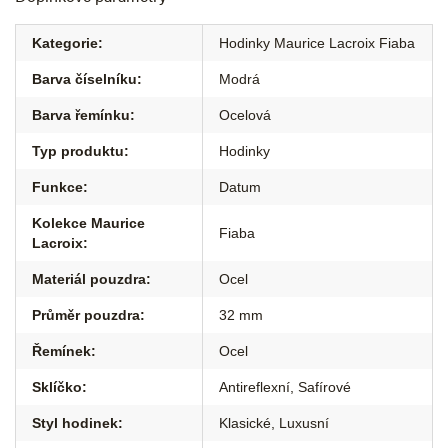
Kategorie
:
Hodinky Maurice Lacroix Fiaba
Barva číselníku
:
Modrá
Barva řemínku
:
Ocelová
Typ produktu
:
Hodinky
Funkce
:
Datum
Kolekce Maurice
Fiaba
Lacroix
:
Materiál pouzdra
:
Ocel
Průměr pouzdra
:
32 mm
Řemínek
:
Ocel
Sklíčko
:
Antireflexní
,
Safírové
Styl hodinek
:
Klasické
,
Luxusní