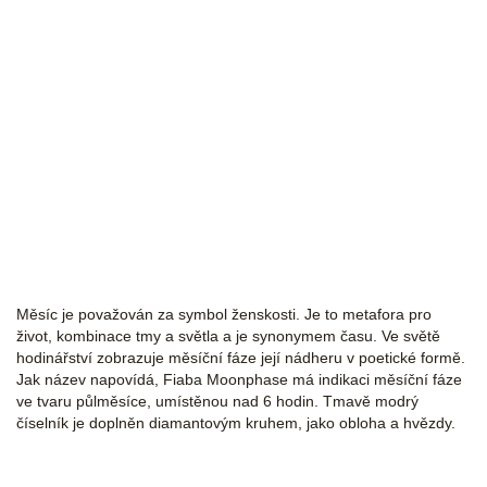
MAURICE LACROIX
Měsíc je považován za symbol ženskosti. Je to metafora pro
život, kombinace tmy a světla a je synonymem času. Ve světě
hodinářství zobrazuje měsíční fáze její nádheru v poetické formě.
Jak název napovídá, Fiaba Moonphase má indikaci měsíční fáze
ve tvaru půlměsíce, umístěnou nad 6 hodin. Tmavě modrý
číselník je doplněn diamantovým kruhem, jako obloha a hvězdy.