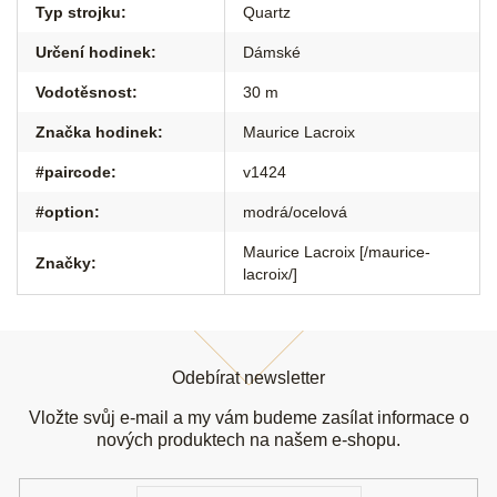
Typ strojku
:
Quartz
Určení hodinek
:
Dámské
Vodotěsnost
:
30 m
Značka hodinek
:
Maurice Lacroix
#paircode
:
v1424
#option
:
modrá/ocelová
Maurice Lacroix [/maurice-
Značky
:
lacroix/]
Z
á
Odebírat newsletter
p
a
Vložte svůj e-mail a my vám budeme zasílat informace o
t
nových produktech na našem e-shopu.
í
E-