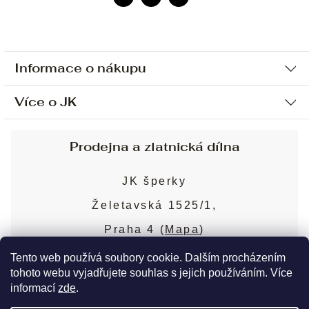
Informace o nákupu
Více o JK
Ochrana osobních údajů
Způsob platby a dopravy
Náš příběh
Prodejna a zlatnická dílna
Sjednání osobní schůzky
Náš tým
Obchodní podmínky
JK šperky
Design a výroba
Puncovní značky
Želetavská 1525/1,
Služby
Cookies
Praha 4 (
Mapa
)
Blog
Více o prodejně
Nejčastější dotazy
Tento web používá soubory cookie. Dalším procházením
tohoto webu vyjadřujete souhlas s jejich používáním. Více
informací
zde
.
Copyright 2026
JK šperky
. Všechna práva