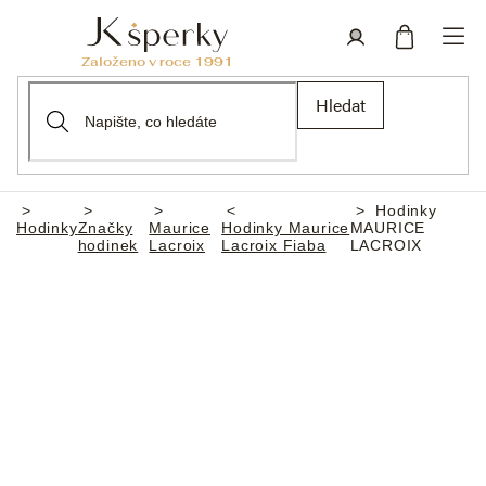
Přejít
na
obsah
Nákupní
Přihlášení
Hledat
košík
Hodinky
Domů
Hodinky
Značky
Maurice
Hodinky Maurice
MAURICE
hodinek
Lacroix
Lacroix Fiaba
LACROIX