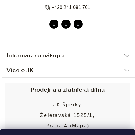
+420 241 091 761
Informace o nákupu
Více o JK
Ochrana osobních údajů
Způsob platby a dopravy
Náš příběh
Prodejna a zlatnická dílna
Sjednání osobní schůzky
Náš tým
Obchodní podmínky
JK šperky
Design a výroba
Puncovní značky
Želetavská 1525/1,
Služby
Cookies
Praha 4 (
Mapa
)
Blog