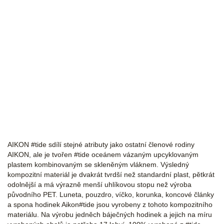
MAURICE LACROIX
AIKON #tide sdílí stejné atributy jako ostatní členové rodiny
AIKON, ale je tvořen #tide oceánem vázaným upcyklovaným
plastem kombinovaným se skleněným vláknem. Výsledný
kompozitní materiál je dvakrát tvrdší než standardní plast, pětkrát
odolnější a má výrazně menší uhlíkovou stopu než výroba
původního PET. Luneta, pouzdro, víčko, korunka, koncové články
a spona hodinek Aikon#tide jsou vyrobeny z tohoto kompozitního
materiálu. Na výrobu jedněch báječných hodinek a jejich na míru