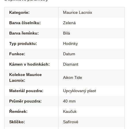
Kategorie
:
Maurice Lacroix
Barva číselníku
:
Zelená
Barva řemínku
:
Bílá
Typ produktu
:
Hodinky
Funkce
:
Datum
Kámen v hodinkách
:
Diamant
Kolekce Maurice
Aikon Tide
Lacroix
:
Materiál pouzdra
:
Upcyklovaný plast
Průměr pouzdra
:
40 mm
Řemínek
:
Kaučuk
Sklíčko
:
Safírové