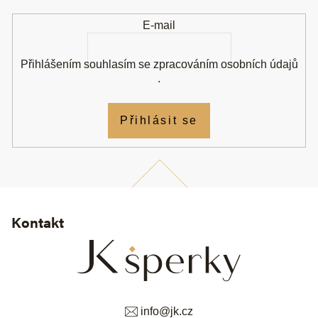
í
E-mail
Přihlášením souhlasím se
zpracováním osobních údajů
.
Přihlásit se
Kontakt
info
@
jk.cz