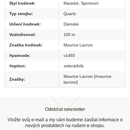
Styl hodinek
:
Klasické
,
Sportovní
Typ strojku
:
Quartz
Určení hodinek
:
Dámské
Vodotěsnost
:
100 m
Značka hodinek
:
Maurice Lacroix
#paircode
:
v1493
#option
:
zelená/bílá
Maurice Lacroix [/maurice-
Značky
:
lacroix/]
Z
á
Odebírat newsletter
p
a
Vložte svůj e-mail a my vám budeme zasílat informace o
t
nových produktech na našem e-shopu.