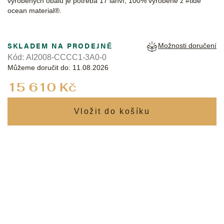
vyrobených obalů je potřeba 17 lahví, 100% vyrobené z #tide
ocean material®.
SKLADEM NA PRODEJNĚ
Možnosti doručení
Kód:
AI2008-CCCC1-3A0-0
Můžeme doručit do:
11.08.2026
Měrná
15 610 Kč
cena: