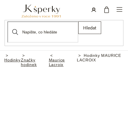
Přejít
na
obsah
Nákupní
Přihlášení
Hledat
košík
Hodinky MAURICE
Domů
Hodinky
Značky
Maurice
LACROIX
hodinek
Lacroix