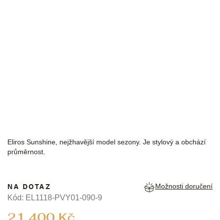
MAURICE LACROIX
Eliros Sunshine, nejžhavější model sezony. Je stylový a obchází
průměrnost.
NA DOTAZ
Možnosti doručení
Kód:
EL1118-PVY01-090-9
Měrná
21 400 Kč