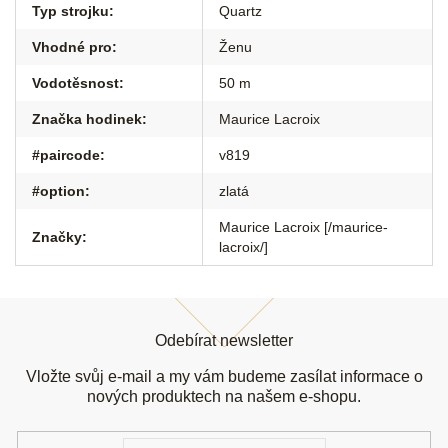
Typ strojku
:
Quartz
Vhodné pro
:
Ženu
Vodotěsnost
:
50 m
Značka hodinek
:
Maurice Lacroix
#paircode
:
v819
#option
:
zlatá
Maurice Lacroix [/maurice-
Značky
:
lacroix/]
Z
á
Odebírat newsletter
p
a
Vložte svůj e-mail a my vám budeme zasílat informace o
t
nových produktech na našem e-shopu.
í
E-