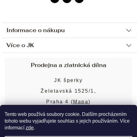
Informace o nákupu
Více o JK
Ochrana osobních údajů
Způsob platby a dopravy
Náš příběh
Prodejna a zlatnická dílna
Sjednání osobní schůzky
Náš tým
Obchodní podmínky
JK šperky
Design a výroba
Puncovní značky
Želetavská 1525/1,
Služby
Cookies
Praha 4 (
Mapa
)
Blog
Více o prodejně
Nejčastější dotazy
Tento web používá soubory cookie. Dalším procházením
tohoto webu vyjadřujete souhlas s jejich používáním. Více
informací
zde
.
Copyright 2026
JK šperky
. Všechna práva