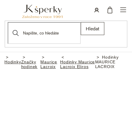
Přejít
na
obsah
Nákupní
Přihlášení
Hledat
košík
Hodinky
Domů
Hodinky
Značky
Maurice
Hodinky Maurice
MAURICE
hodinek
Lacroix
Lacroix Eliros
LACROIX