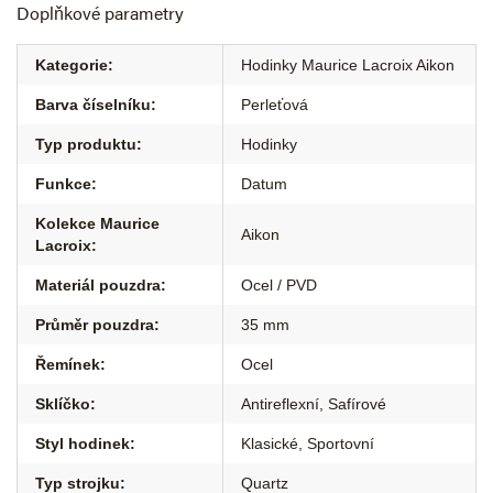
Doplňkové parametry
Kategorie
:
Hodinky Maurice Lacroix Aikon
Barva číselníku
:
Perleťová
Typ produktu
:
Hodinky
Funkce
:
Datum
Kolekce Maurice
Aikon
Lacroix
:
Materiál pouzdra
:
Ocel / PVD
Průměr pouzdra
:
35 mm
Řemínek
:
Ocel
Sklíčko
:
Antireflexní
,
Safírové
Styl hodinek
:
Klasické
,
Sportovní
Typ strojku
:
Quartz