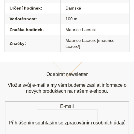
Určení hodinek
:
Dámské
Vodotěsnost
:
100 m
Značka hodinek
:
Maurice Lacroix
Maurice Lacroix [/maurice-
Značky
:
lacroix/]
Z
á
Odebírat newsletter
p
a
Vložte svůj e-mail a my vám budeme zasílat informace o
t
nových produktech na našem e-shopu.
í
E-mail
Přihlášením souhlasím se
zpracováním osobních údajů
.