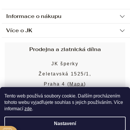
Informace o nákupu
Více o JK
Ochrana osobních údajů
Způsob platby a dopravy
Náš příběh
Prodejna a zlatnická dílna
Sjednání osobní schůzky
Náš tým
Obchodní podmínky
JK šperky
Design a výroba
Puncovní značky
Želetavská 1525/1,
Služby
Cookies
Praha 4 (
Mapa
)
Blog
Více o prodejně
Nejčastější dotazy
Tento web používá soubory cookie. Dalším procházením
tohoto webu vyjadřujete souhlas s jejich používáním. Více
informací
zde
.
Copyright 2026
JK šperky
. Všechna práva
Nastavení
vyhrazena.
Upravit nastavení cookies