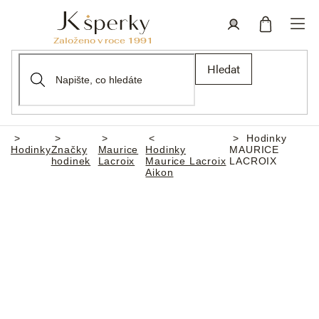
Přejít
na
obsah
Nákupní
Přihlášení
Hledat
košík
Hodinky
Domů
Hodinky
Značky
Maurice
Hodinky
MAURICE
hodinek
Lacroix
Maurice Lacroix
LACROIX
Aikon