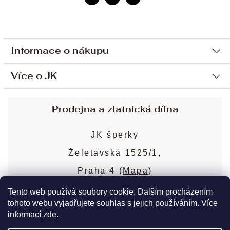
Informace o nákupu
Více o JK
Ochrana osobních údajů
Způsob platby a dopravy
Náš příběh
Prodejna a zlatnická dílna
Sjednání osobní schůzky
Náš tým
Obchodní podmínky
JK šperky
Design a výroba
Puncovní značky
Želetavská 1525/1,
Služby
Cookies
Praha 4 (
Mapa
)
Blog
Více o prodejně
Nejčastější dotazy
Tento web používá soubory cookie. Dalším procházením
tohoto webu vyjadřujete souhlas s jejich používáním. Více
informací
zde
.
Copyright 2026
JK šperky
. Všechna práva