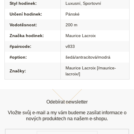
Styl hodinek
:
Luxusní
,
Sportovní
Určení hodinek
:
Pánské
Vodotěsnost
:
200 m
Značka hodinek
:
Maurice Lacroix
#paircode
:
v833
#option
:
šedá/antracitová/modrá
Maurice Lacroix [/maurice-
Značky
:
lacroix/]
Z
á
Odebírat newsletter
p
a
Vložte svůj e-mail a my vám budeme zasílat informace o
t
nových produktech na našem e-shopu.
í
E-