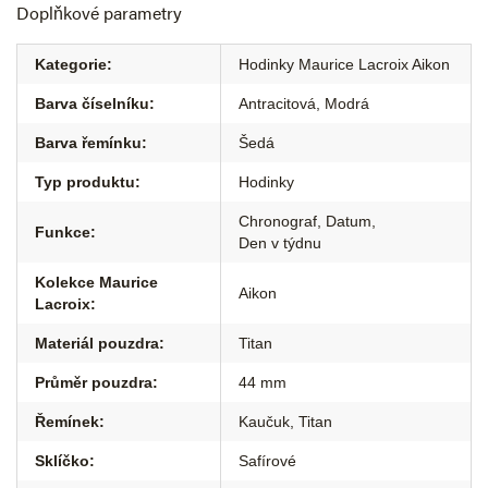
Doplňkové parametry
Kategorie
:
Hodinky Maurice Lacroix Aikon
Barva číselníku
:
Antracitová
,
Modrá
Barva řemínku
:
Šedá
Typ produktu
:
Hodinky
Chronograf
,
Datum
,
Funkce
:
Den v týdnu
Kolekce Maurice
Aikon
Lacroix
:
Materiál pouzdra
:
Titan
Průměr pouzdra
:
44 mm
Řemínek
:
Kaučuk
,
Titan
Sklíčko
:
Safírové