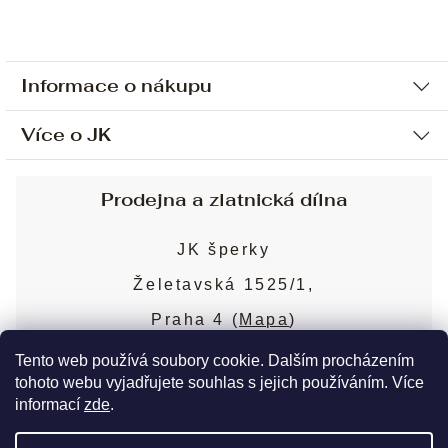
Informace o nákupu
Více o JK
Ochrana osobních údajů
Způsob platby a dopravy
Náš příběh
Prodejna a zlatnická dílna
Sjednání osobní schůzky
Náš tým
Obchodní podmínky
JK šperky
Design a výroba
Puncovní značky
Želetavská 1525/1,
Služby
Cookies
Praha 4 (
Mapa
)
Blog
Více o prodejně
Nejčastější dotazy
Tento web používá soubory cookie. Dalším procházením
tohoto webu vyjadřujete souhlas s jejich používáním. Více
informací
zde
.
Copyright 2026
JK šperky
. Všechna práva