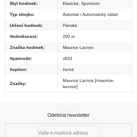
Styl hodinek
:
Klasické
,
Sportovní
Typ strojku
:
Automat / Automatický nátah
Určení hodinek
:
Pánské
Vodotěsnost
:
200 m
Značka hodinek
:
Maurice Lacroix
#paircode
:
v833
#option
:
černá
Maurice Lacroix [/maurice-
Značky
:
lacroix/]
Z
á
Odebírat newsletter
p
a
t