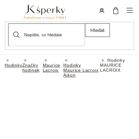
Přejít
na
obsah
Nákupní
Přihlášení
Hledat
košík
Hodinky
Domů
Hodinky
Značky
Maurice
Hodinky
MAURICE
hodinek
Lacroix
Maurice Lacroix
LACROIX
Aikon