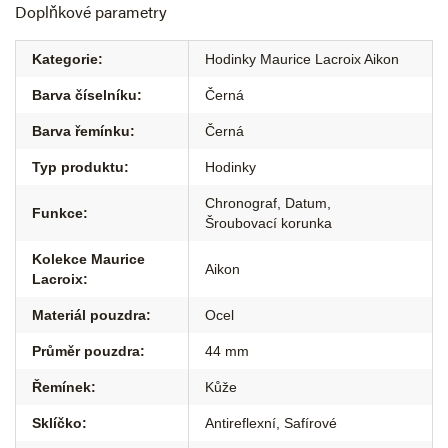
Doplňkové parametry
Kategorie
:
Hodinky Maurice Lacroix Aikon
Barva číselníku
:
Černá
Barva řemínku
:
Černá
Typ produktu
:
Hodinky
Chronograf
,
Datum
,
Funkce
:
Šroubovací korunka
Kolekce Maurice
Aikon
Lacroix
:
Materiál pouzdra
:
Ocel
Průměr pouzdra
:
44 mm
Řemínek
:
Kůže
Sklíčko
:
Antireflexní
,
Safírové