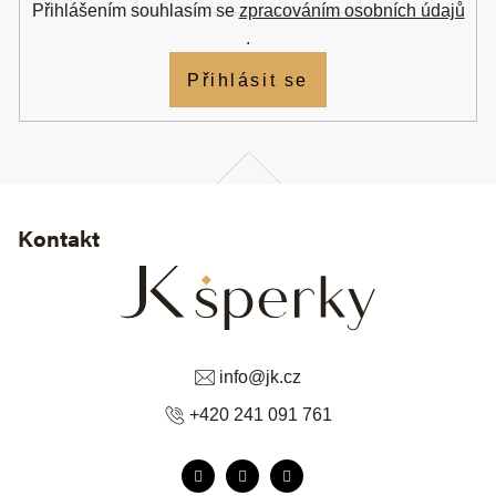
í
Přihlášením souhlasím se
zpracováním osobních údajů
.
Přihlásit se
Kontakt
info
@
jk.cz
+420 241 091 761