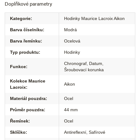
Doplňkové parametry
Kategorie
:
Hodinky Maurice Lacroix Aikon
Barva číselníku
:
Modrá
Barva řemínku
:
Ocelová
Typ produktu
:
Hodinky
Chronograf
,
Datum
,
Funkce
:
Šroubovací korunka
Kolekce Maurice
Aikon
Lacroix
:
Materiál pouzdra
:
Ocel
Průměr pouzdra
:
44 mm
Řemínek
:
Ocel
Sklíčko
:
Antireflexní
,
Safírové