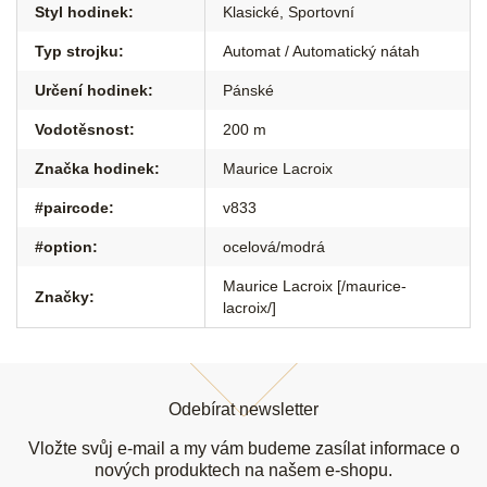
Styl hodinek
:
Klasické
,
Sportovní
Typ strojku
:
Automat / Automatický nátah
Určení hodinek
:
Pánské
Vodotěsnost
:
200 m
Značka hodinek
:
Maurice Lacroix
#paircode
:
v833
#option
:
ocelová/modrá
Maurice Lacroix [/maurice-
Značky
:
lacroix/]
Z
á
Odebírat newsletter
p
a
Vložte svůj e-mail a my vám budeme zasílat informace o
t
nových produktech na našem e-shopu.