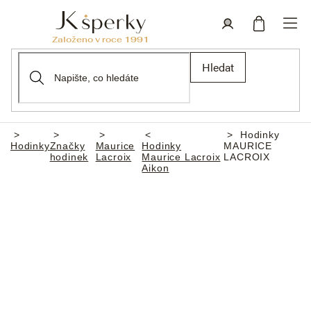
Přejít
na
obsah
Nákupní
Přihlášení
Hledat
košík
Hodinky
Domů
Hodinky
Značky
Maurice
Hodinky
MAURICE
hodinek
Lacroix
Maurice Lacroix
LACROIX
Aikon