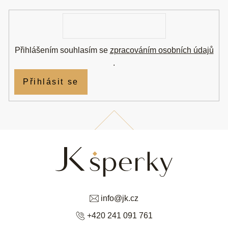
í
E-
mail
Přihlášením souhlasím se
zpracováním osobních údajů
.
Přihlásit se
info
@
jk.cz
+420 241 091 761