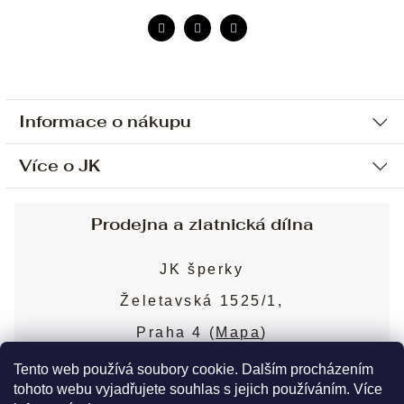
Informace o nákupu
Více o JK
Ochrana osobních údajů
Způsob platby a dopravy
Náš příběh
Prodejna a zlatnická dílna
Sjednání osobní schůzky
Náš tým
Obchodní podmínky
JK šperky
Design a výroba
Puncovní značky
Želetavská 1525/1,
Služby
Cookies
Praha 4 (
Mapa
)
Blog
Více o prodejně
Nejčastější dotazy
Tento web používá soubory cookie. Dalším procházením
tohoto webu vyjadřujete souhlas s jejich používáním. Více