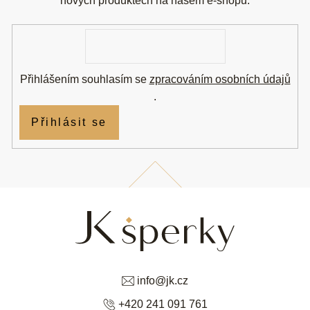
t
nových produktech na našem e-shopu.
í
E-
mail
Přihlášením souhlasím se
zpracováním osobních údajů
.
Přihlásit se
info
@
jk.cz
+420 241 091 761