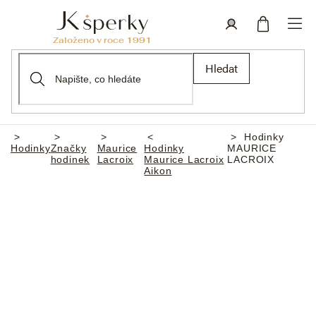
Přejít
na
obsah
Nákupní
Přihlášení
Hledat
košík
Hodinky
Domů
Hodinky
Značky
Maurice
Hodinky
MAURICE
hodinek
Lacroix
Maurice Lacroix
LACROIX
Aikon