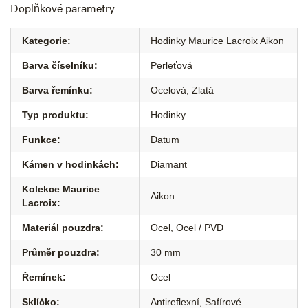
Doplňkové parametry
Kategorie
:
Hodinky Maurice Lacroix Aikon
Barva číselníku
:
Perleťová
Barva řemínku
:
Ocelová
,
Zlatá
Typ produktu
:
Hodinky
Funkce
:
Datum
Kámen v hodinkách
:
Diamant
Kolekce Maurice
Aikon
Lacroix
:
Materiál pouzdra
:
Ocel
,
Ocel / PVD
Průměr pouzdra
:
30 mm
Řemínek
:
Ocel
Sklíčko
:
Antireflexní
,
Safírové