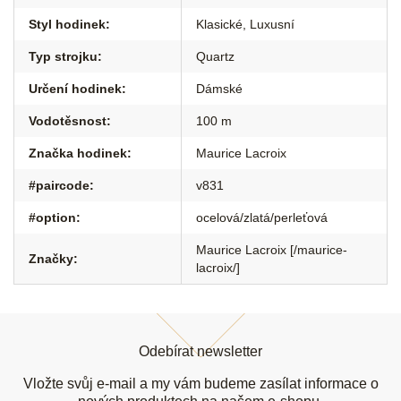
Styl hodinek
:
Klasické
,
Luxusní
Typ strojku
:
Quartz
Určení hodinek
:
Dámské
Vodotěsnost
:
100 m
Značka hodinek
:
Maurice Lacroix
#paircode
:
v831
#option
:
ocelová/zlatá/perleťová
Maurice Lacroix [/maurice-
Značky
:
lacroix/]
Z
á
Odebírat newsletter
p
a
Vložte svůj e-mail a my vám budeme zasílat informace o