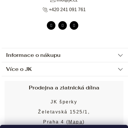
+420 241 091 761
Informace o nákupu
Více o JK
Ochrana osobních údajů
Způsob platby a dopravy
Náš příběh
Prodejna a zlatnická dílna
Sjednání osobní schůzky
Náš tým
Obchodní podmínky
JK šperky
Design a výroba
Puncovní značky
Želetavská 1525/1,
Služby
Cookies
Praha 4 (
Mapa
)
Blog