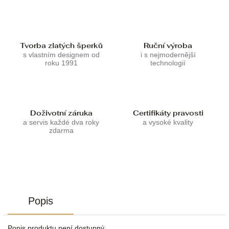
Tvorba zlatých šperků
Ruční výroba
s vlastním designem od
i s nejmodernější
roku 1991
technologií
Doživotní záruka
Certifikáty pravosti
a servis každé dva roky
a vysoké kvality
zdarma
Popis
Popis produktu není dostupný