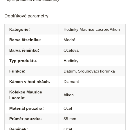
Doplňkové parametry
Kategorie
:
Hodinky Maurice Lacroix Aikon
Barva číselníku
:
Modrá
Barva řemínku
:
Ocelová
Typ produktu
:
Hodinky
Funkce
:
Datum
,
Šroubovací korunka
Kámen v hodinkách
:
Diamant
Kolekce Maurice
Aikon
Lacroix
:
Materiál pouzdra
:
Ocel
Průměr pouzdra
:
35 mm
Řemínek
:
Ocel