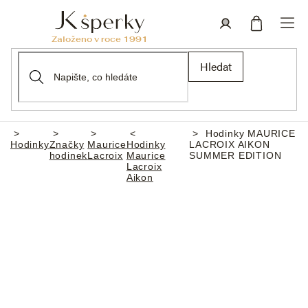
Přejít
na
obsah
Nákupní
Přihlášení
Hledat
košík
Hodinky MAURICE
Domů
Hodinky
Značky
Maurice
Hodinky
LACROIX AIKON
hodinek
Lacroix
Maurice
SUMMER EDITION
Lacroix
Aikon