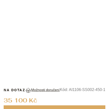
MAURICE LACROIX
NA DOTAZ
Kód:
AI1106-SS002-450-1
Možnosti doručení
Měrná
35 100 Kč
cena: