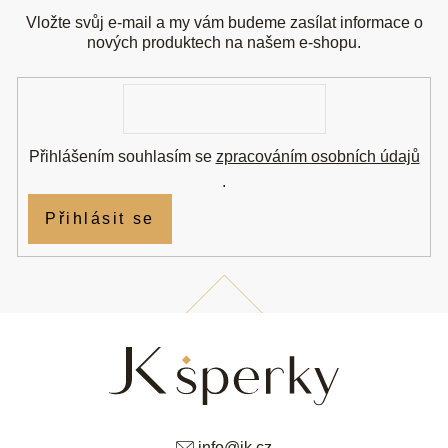
p
a
Vložte svůj e-mail a my vám budeme zasílat informace o
t
nových produktech na našem e-shopu.
í
E-
mail
Přihlášením souhlasím se
zpracováním osobních údajů
.
Přihlásit se
info
@
jk.cz