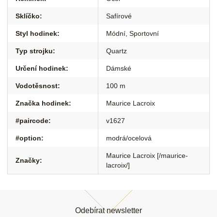
Sklíčko
:
Safírové
Styl hodinek
:
Módní
,
Sportovní
Typ strojku
:
Quartz
Určení hodinek
:
Dámské
Vodotěsnost
:
100 m
Značka hodinek
:
Maurice Lacroix
#paircode
:
v1627
#option
:
modrá/ocelová
Maurice Lacroix [/maurice-
Značky
:
lacroix/]
Z
á
Odebírat newsletter