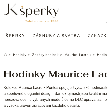
Přejít
na
obsah
ŠPERKY
ZÁSNUBY A SVATBA
ZAKÁZK
Hodinky
Značky hodinek
Maurice Lacroix
Hodin
Domů
Hodinky Maurice La
Kolekce Maurice Lacroix Pontos spojuje švýcarské hodinářs
a sportovně elegantní design. Samozřejmostí jsou kvalitní mate
nerezová ocel, u vybraných modelů černá DLC úprava, safírové
a vysoká úroveň zpracování každého detailu.