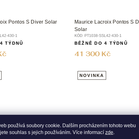
oix Pontos S Diver Solar
Maurice Lacroix Pontos S D
Solar
L42-430-1
KÓD:
PT1038-SSL42-430-1
 4 TÝDNŮ
BĚŽNĚ DO 4 TÝDNŮ
Kč
41 300 Kč
NOVINKA
web používá soubory cookie. Dalším procházením tohoto webu
jete souhlas s jejich používáním. Více informací
zde
.