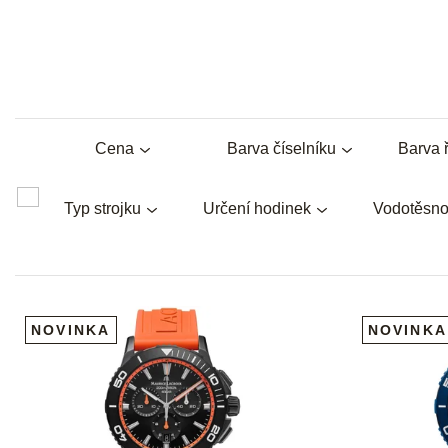
Cena
Barva číselníku
Barva 
Typ strojku
Určení hodinek
Vodotěsno
V
ý
NOVINKA
NOVINKA
p
i
s
p
r