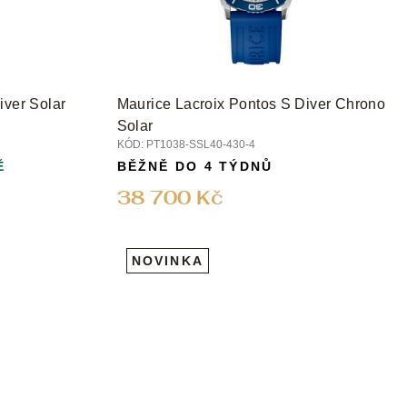
iver Solar
Maurice Lacroix Pontos S Diver Chrono
Solar
KÓD:
PT1038-SSL40-430-4
Ě
BĚŽNĚ DO 4 TÝDNŮ
38 700 Kč
NOVINKA