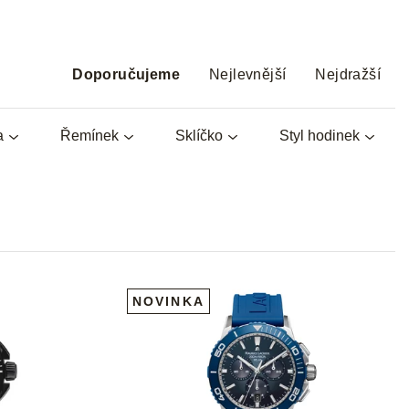
Ř
a
Doporučujeme
Nejlevnější
Nejdražší
z
e
a
Řemínek
Sklíčko
Styl hodinek
n
í
p
r
o
d
u
k
NOVINKA
t
ů