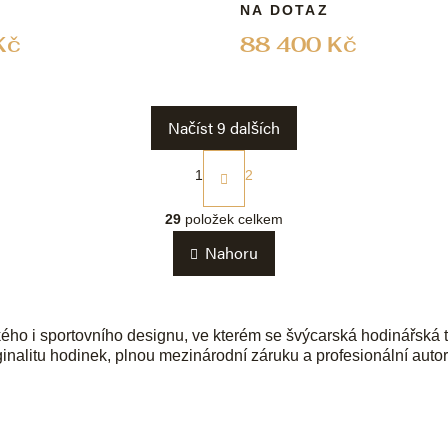
NA DOTAZ
Kč
88 400 Kč
Načíst 9 dalších
S
t
1
2
r
O
á
v
29
položek celkem
n
l
k
Nahoru
á
o
d
v
a
á
c
n
í
í
ého i sportovního designu, ve kterém se švýcarská hodinářská 
p
alitu hodinek, plnou mezinárodní záruku a profesionální autor
r
v
k
y