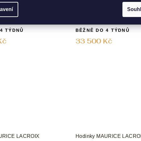
oix Pontos S Diver Solar
Maurice Lacroix Pontos S D
avení
Souh
L52-330-1
KÓD:
PT1008-SSL22-330-1
 4 TÝDNŮ
BĚŽNĚ DO 4 TÝDNŮ
Kč
33 500 Kč
AURICE LACROIX
Hodinky MAURICE LACRO