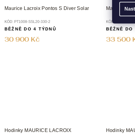
Maurice Lacroix Pontos S Diver Solar
Maurice Lacr
Nast
KÓD:
PT1008-SSL20-330-2
KÓD:
PT1008-SS
BĚŽNĚ DO 4 TÝDNŮ
BĚŽNĚ DO
30 900 Kč
33 500 
Hodinky MAURICE LACROIX
Hodinky M