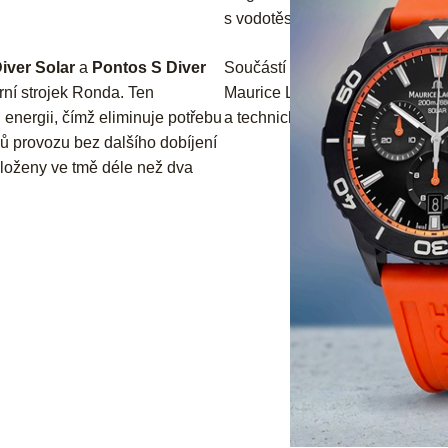
s vodotěsností 200 metrů a char
iver Solar
a
Pontos S Diver
Součástí kolekce jsou také vybr
ární strojek Ronda. Ten
Maurice Lacroix Pontos tak nabí
 energii, čímž eliminuje potřebu
a technické vyspělosti.
ců provozu bez dalšího dobíjení
loženy ve tmě déle než dva