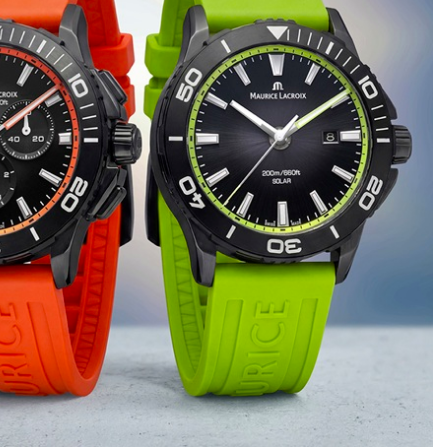
akteristickou vnitřní
otočnou lunetou
.
ané limitované edice s výraznými luminiscenčními detaily.
zí hodinky pro každého, kdo hledá spojení švýcarské kvality