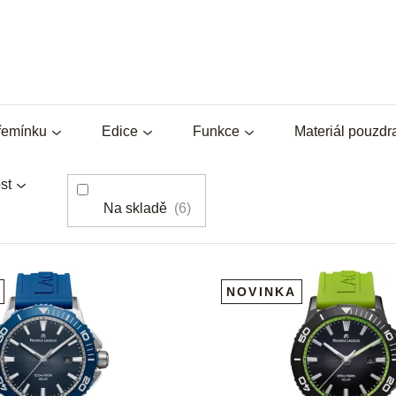
řemínku
Edice
Funkce
Materiál pouzdr
st
Na skladě
6
NOVINKA