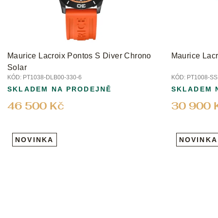
o
d
u
k
t
Maurice Lacroix Pontos S Diver Chrono
Maurice Lacr
ů
Solar
KÓD:
PT1038-DLB00-330-6
KÓD:
PT1008-SS
SKLADEM NA PRODEJNĚ
SKLADEM 
46 500 Kč
30 900 
NOVINKA
NOVINKA