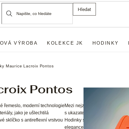
Hledat
OVÁ VÝROBA
KOLEKCE JK
HODINKY
ky Maurice Lacroix Pontos
croix Pontos
ké řemeslo, moderní technologie
Mezi nejznámější modely patří
riály, jako je ušlechtilá
s ukazatelem dne v týdnu a data
 sklíčko s antireflexní vrstvou
Hodinky s průhledným dýnkem P
elegance a přesného měření ča