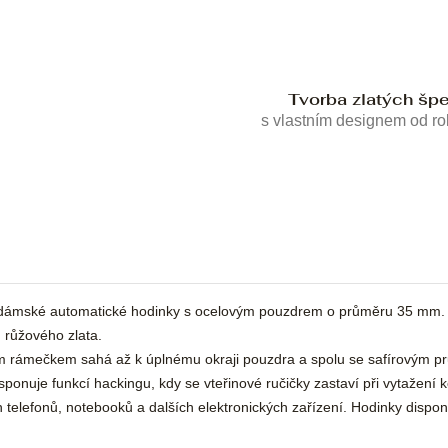
Tvorba zlatých šp
s vlastním designem od r
dámské automatické hodinky s ocelovým pouzdrem o průměru 35 mm. N
 růžového zlata.
aným rámečkem sahá až k úplnému okraji pouzdra a spolu se safírovým
ponuje funkcí hackingu, kdy se vteřinové ručičky zastaví při vytažení 
telefonů, notebooků a dalších elektronických zařízení. Hodinky disponuj