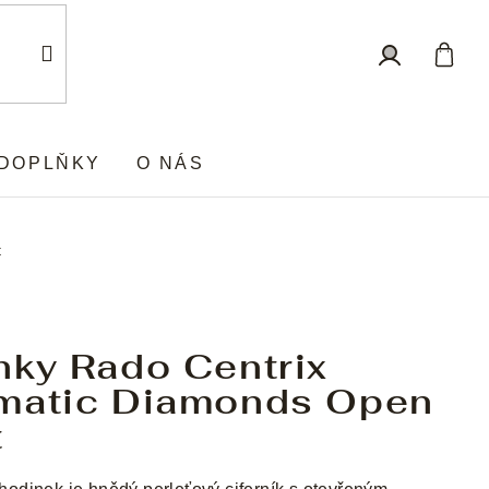
Nákup
Přihlášení
košík
DOPLŇKY
O NÁS
t
nky Rado Centrix
matic Diamonds Open
t