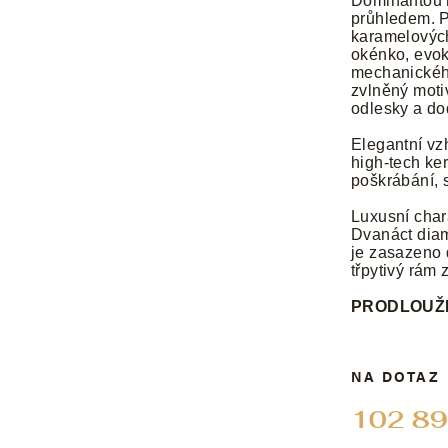
Dominantou h
průhledem. P
karamelovýc
okénko, evoku
mechanickéh
zvlněný moti
odlesky a do
Elegantní vz
high-tech ke
poškrábání, 
Luxusní char
Dvanáct diam
je zasazeno 
třpytivý rám 
PRODLOUŽE
NA DOTAZ
102 89