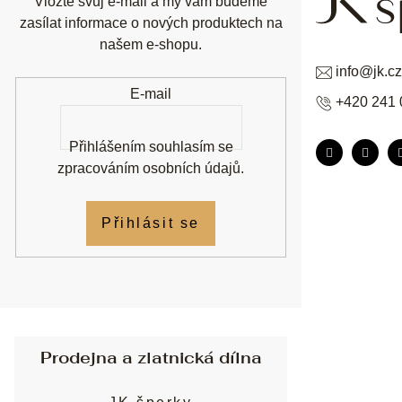
Vložte svůj e-mail a my vám budeme
zasílat informace o nových produktech na
našem e-shopu.
info
@
jk.cz
E-mail
+420 241 
Přihlášením souhlasím se
zpracováním osobních údajů
.
Přihlásit se
Prodejna a zlatnická dílna