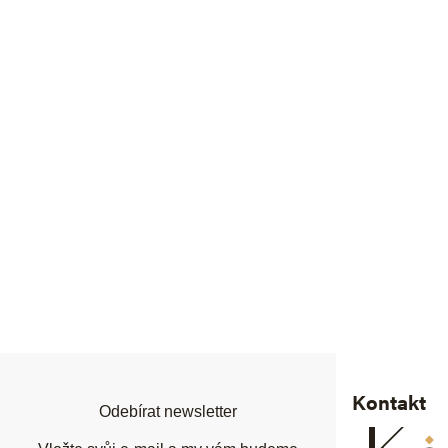
Z
á
p
a
t
í
Kontakt
Odebírat newsletter