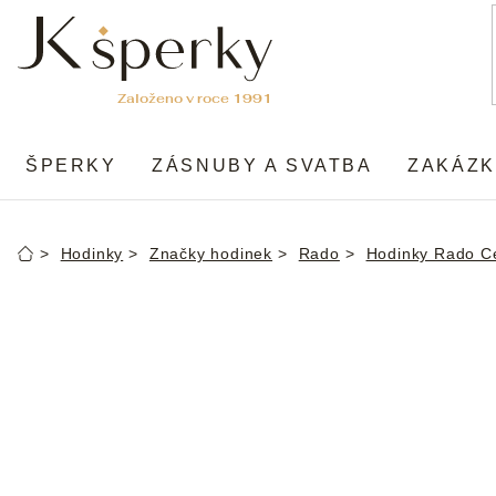
Přejít
na
obsah
ŠPERKY
ZÁSNUBY A SVATBA
ZAKÁZK
Hodinky
Značky hodinek
Rado
Hodinky Rado Ce
Domů