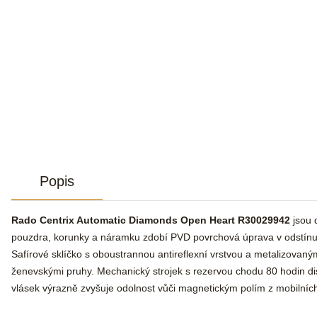
Popis
Rado Centrix Automatic Diamonds Open Heart R30029942
jsou 
pouzdra, korunky a náramku zdobí PVD povrchová úprava v odstínu
Safírové sklíčko s oboustrannou antireflexní vrstvou a metalizov
ženevskými pruhy. Mechanický strojek s rezervou chodu 80 hodin dis
vlásek výrazně zvyšuje odolnost vůči magnetickým polím z mobilních 