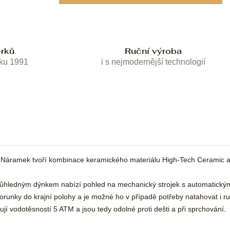
erků
Ruční výroba
oku 1991
i s nejmodernější technologií
áramek tvoří kombinace keramického materiálu High-Tech Ceramic a 
 průhledným dýnkem nabízí pohled na mechanický strojek s automatick
korunky do krajní polohy a je možné ho v případě potřeby natahovat i 
í vodotěsností 5 ATM a jsou tedy odolné proti dešti a při sprchování.