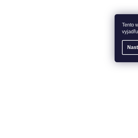
Tento 
vyjadřu
Nast