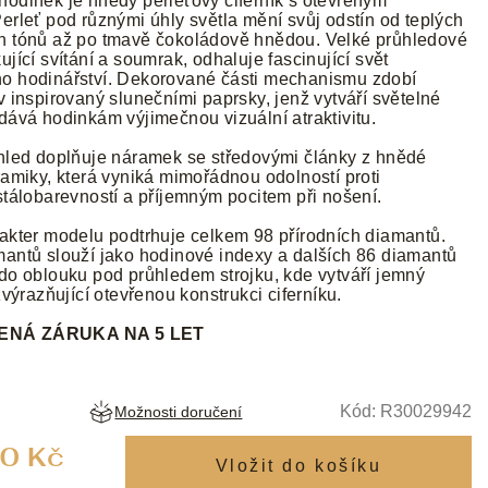
odinek je hnědý perleťový ciferník s otevřeným
erleť pod různými úhly světla mění svůj odstín od teplých
h tónů až po tmavě čokoládově hnědou. Velké průhledové
jící svítání a soumrak, odhaluje fascinující svět
o hodinářství. Dekorované části mechanismu zdobí
v inspirovaný slunečními paprsky, jenž vytváří světelné
dává hodinkám výjimečnou vizuální atraktivitu.
hled doplňuje náramek se středovými články z hnědé
ramiky, která vyniká mimořádnou odolností proti
stálobarevností a příjemným pocitem při nošení.
akter modelu podtrhuje celkem 98 přírodních diamantů.
antů slouží jako hodinové indexy a dalších 86 diamantů
do oblouku pod průhledem strojku, kde vytváří jemný
zvýrazňující otevřenou konstrukci ciferníku.
NÁ ZÁRUKA NA 5 LET
Kód:
R30029942
Možnosti doručení
Měrná
0 Kč
cena: