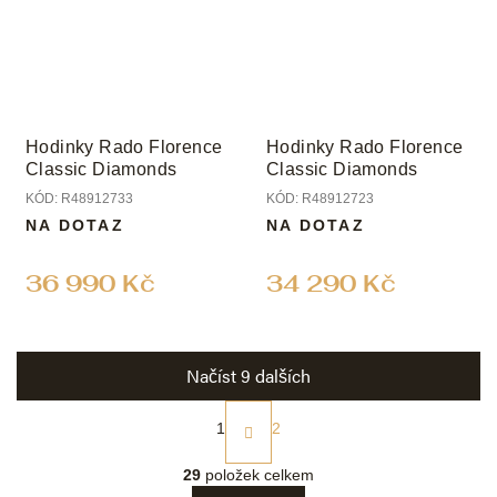
Hodinky Rado Florence
Hodinky Rado Florence
Classic Diamonds
Classic Diamonds
KÓD:
R48912733
KÓD:
R48912723
NA DOTAZ
NA DOTAZ
36 990 Kč
34 290 Kč
Načíst 9 dalších
S
t
1
2
r
O
á
v
29
položek celkem
n