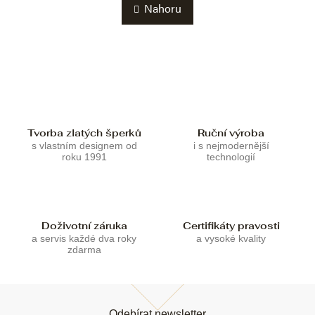
l
k
Nahoru
á
o
d
v
a
á
c
n
í
í
p
r
v
k
Tvorba zlatých šperků
Ruční výroba
y
s vlastním designem od
i s nejmodernější
v
roku 1991
technologií
ý
p
i
s
u
Doživotní záruka
Certifikáty pravosti
a servis každé dva roky
a vysoké kvality
zdarma
Z
á
Odebírat newsletter