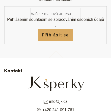
p
a
t
í
Přihlášením souhlasím se
zpracováním osobních údajů
.
Přihlásit se
Kontakt
info
@
jk.cz
+420 241 091 761