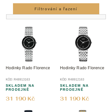
z
e
Filtrování a řazení
n
í
V
p
ý
r
p
o
i
d
s
u
p
k
r
t
o
ů
Hodinky Rado Florence
Hodinky Rado Florence
d
u
KÓD:
R48913163
KÓD:
R48912163
k
SKLADEM NA
SKLADEM NA
t
PRODEJNĚ
PRODEJNĚ
ů
31 190 Kč
31 190 Kč