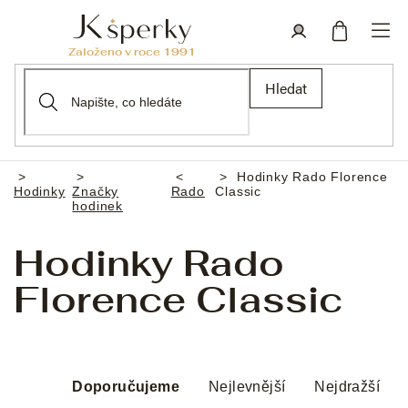
Přejít
na
obsah
Nákupní
Přihlášení
Hledat
košík
Hodinky Rado Florence
Domů
Hodinky
Značky
Rado
Classic
hodinek
Hodinky Rado
Florence Classic
Ř
a
Doporučujeme
Nejlevnější
Nejdražší