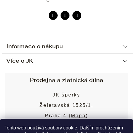
Informace o nákupu
Více o JK
Ochrana osobních údajů
Způsob platby a dopravy
Náš příběh
Prodejna a zlatnická dílna
Sjednání osobní schůzky
Náš tým
Obchodní podmínky
JK šperky
Design a výroba
Puncovní značky
Želetavská 1525/1,
Služby
Cookies
Praha 4 (
Mapa
)
Blog
Více o prodejně
Nejčastější dotazy
Tento web používá soubory cookie. Dalším procházením