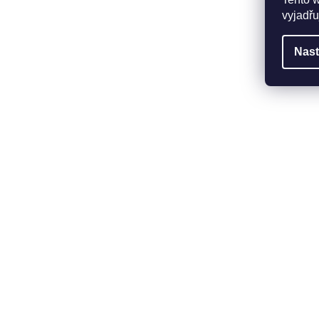
vyjadřu
Nast