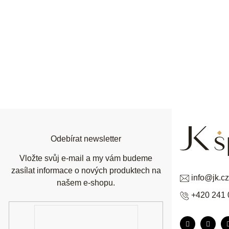
Z
á
p
a
t
í
Odebírat newsletter
Vložte svůj e-mail a my vám budeme
zasílat informace o nových produktech na
info
@
jk.cz
našem e-shopu.
+420 241 
E-
mail