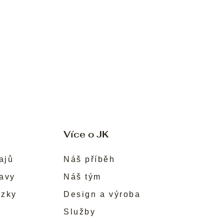
Více o JK
ajů
Náš příběh
ravy
Náš tým
ůzky
Design a výroba
Služby