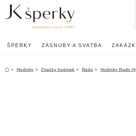
Přejít
na
obsah
ŠPERKY
ZÁSNUBY A SVATBA
ZAKÁZK
Hodinky
Značky hodinek
Rado
Hodinky Rado H
Domů