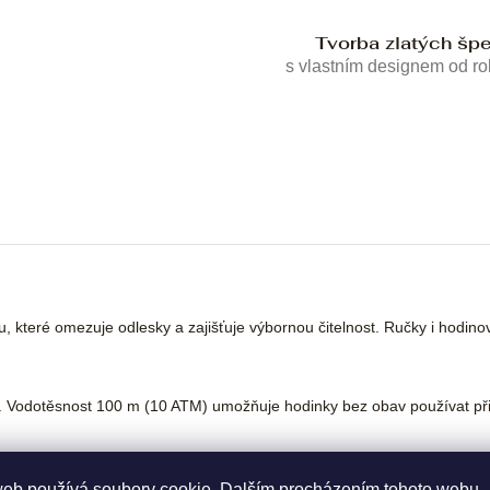
Tvorba zlatých šp
s vlastním designem od r
, které omezuje odlesky a zajišťuje výbornou čitelnost. Ručky i hodin
2. Vodotěsnost 100 m (10 ATM) umožňuje hodinky bez obav používat při
z materiálů jako je High-Tech Keramika, nerezová ocel a titan.
web používá soubory cookie. Dalším procházením tohoto webu