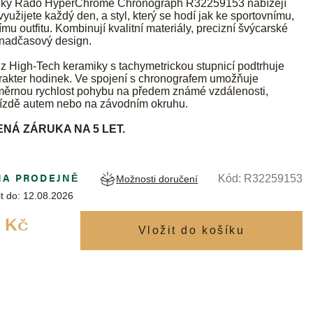
nky Rado HyperChrome Chronograph R32259153 nabízejí
využijete každý den, a styl, který se hodí jak ke sportovnímu,
ímu outfitu. Kombinují kvalitní materiály, precizní švýcarské
 nadčasový design.
z High-Tech keramiky s tachymetrickou stupnicí podtrhuje
rakter hodinek. Ve spojení s chronografem umožňuje
ůměrnou rychlost pohybu na předem známé vzdálenosti,
 jízdě autem nebo na závodním okruhu.
NÁ ZÁRUKA NA 5 LET.
NA PRODEJNĚ
Kód:
R32259153
Možnosti doručení
t do:
12.08.2026
Měrná
 Kč
cena: