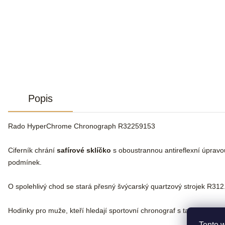
Popis
Rado HyperChrome Chronograph R32259153
Ciferník chrání
safírové sklíčko
s oboustrannou antireflexní úpravou
podmínek.
O spolehlivý chod se stará přesný švýcarský quartzový strojek R31
Hodinky pro muže, kteří hledají sportovní chronograf s tachymetrem 
Tento 