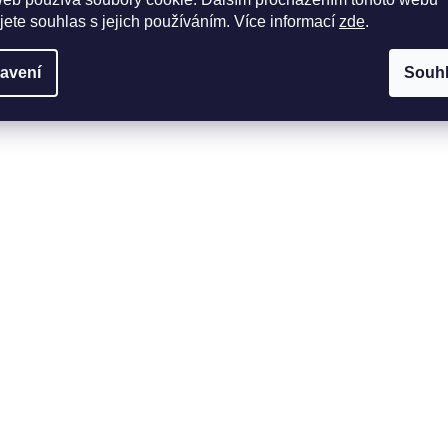
jete souhlas s jejich používáním. Více informací
zde
.
avení
Souh