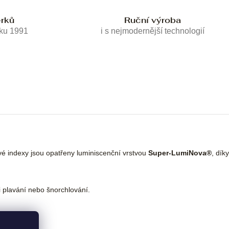
erků
Ruční výroba
oku 1991
i s nejmodernější technologií
ové indexy jsou opatřeny luminiscenční vrstvou
Super-LumiNova®
, dík
 plavání nebo šnorchlování.