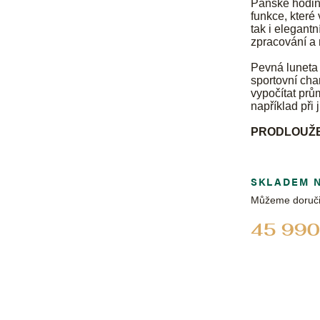
Pánské hodi
funkce, které 
tak i elegantn
zpracování a
Pevná luneta 
sportovní cha
vypočítat pr
například při
PRODLOUŽE
SKLADEM 
Můžeme doruči
45 990