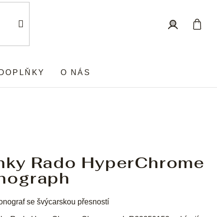
Nákup
Přihlášení
košík
DOPLŇKY
O NÁS
nky Rado HyperChrome
nograph
onograf se švýcarskou přesností