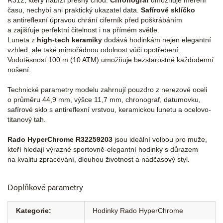
R312, který nabízí přesný chod.
Chronograf
umožňuje měření
času, nechybí ani praktický ukazatel data.
Safírové sklíčko
s antireflexní úpravou chrání ciferník před poškrábáním
a zajišťuje perfektní čitelnost i na přímém světle.
Luneta z
high-tech keramiky
dodává hodinkám nejen elegantní
vzhled, ale také mimořádnou odolnost vůči opotřebení.
Vodotěsnost 100 m (10 ATM) umožňuje bezstarostné každodenní
nošení.
Technické parametry modelu zahrnují pouzdro z nerezové oceli
o průměru 44,9 mm, výšce 11,7 mm, chronograf, datumovku,
safírové sklo s antireflexní vrstvou, keramickou lunetu a ocelovo-
titanový tah.
Rado HyperChrome R32259203
jsou ideální volbou pro muže,
kteří hledají výrazné sportovně-elegantní hodinky s důrazem
na kvalitu zpracování, dlouhou životnost a nadčasový styl.
Doplňkové parametry
Kategorie
:
Hodinky Rado HyperChrome