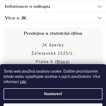
Informace o nákupu
Více o JK
Ochrana osobních údajů
Způsob platby a dopravy
Náš příběh
Prodejna a zlatnická dílna
Sjednání osobní schůzky
Náš tým
Obchodní podmínky
JK šperky
Design a výroba
Puncovní značky
Želetavská 1525/1,
Služby
Cookies
Praha 4 (
Mapa
)
Blog
Více o prodejně
Nejčastější dotazy
Tento web používá soubory cookie. Dalším procházením
tohoto webu vyjadřujete souhlas s jejich používáním. Více
informací
zde
.
Copyright 2026
JK šperky
. Všechna práva
Nastavení
vyhrazena.
Upravit nastavení cookies