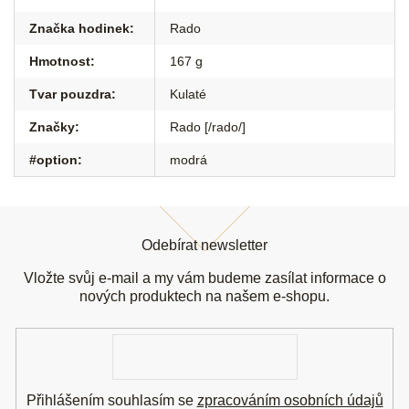
Značka hodinek
:
Rado
Hmotnost
:
167 g
Tvar pouzdra
:
Kulaté
Značky
:
Rado [/rado/]
#option
:
modrá
Z
á
Odebírat newsletter
p
a
Vložte svůj e-mail a my vám budeme zasílat informace o
t
nových produktech na našem e-shopu.
í
E-
mail
Přihlášením souhlasím se
zpracováním osobních údajů