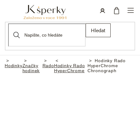
Přejít
na
obsah
Nákupní
Přihlášení
Hledat
košík
Hodinky Rado
Domů
Hodinky
Značky
Rado
Hodinky Rado
HyperChrome
hodinek
HyperChrome
Chronograph