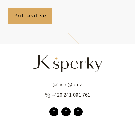
.
Přihlásit se
info
@
jk.cz
+420 241 091 761