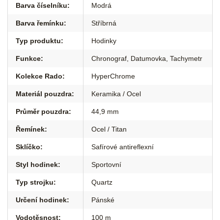
Barva číselníku
:
Modrá
Barva řemínku
:
Stříbrná
Typ produktu
:
Hodinky
Funkce
:
Chronograf
,
Datumovka
,
Tachymetr
Kolekce Rado
:
HyperChrome
Materiál pouzdra
:
Keramika / Ocel
Průměr pouzdra
:
44,9 mm
Řemínek
:
Ocel / Titan
Sklíčko
:
Safírové antireflexní
Styl hodinek
:
Sportovní
Typ strojku
:
Quartz
Určení hodinek
:
Pánské
Vodotěsnost
:
100 m