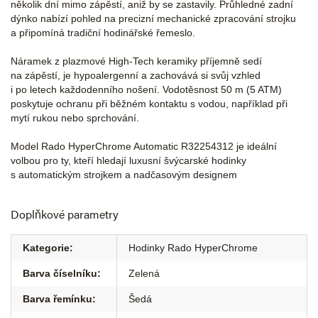
několik dní mimo zápěstí, aniž by se zastavily. Průhledné zadní
dýnko nabízí pohled na precizní mechanické zpracování strojku
a připomíná tradiční hodinářské řemeslo.
Náramek z plazmové High-Tech keramiky příjemně sedí
na zápěstí, je hypoalergenní a zachovává si svůj vzhled
i po letech každodenního nošení. Vodotěsnost 50 m (5 ATM)
poskytuje ochranu při běžném kontaktu s vodou, například při
mytí rukou nebo sprchování.
Model Rado HyperChrome Automatic R32254312 je ideální
volbou pro ty, kteří hledají luxusní švýcarské hodinky
s automatickým strojkem a nadčasovým designem
Doplňkové parametry
Kategorie
:
Hodinky Rado HyperChrome
Barva číselníku
:
Zelená
Barva řemínku
:
Šedá