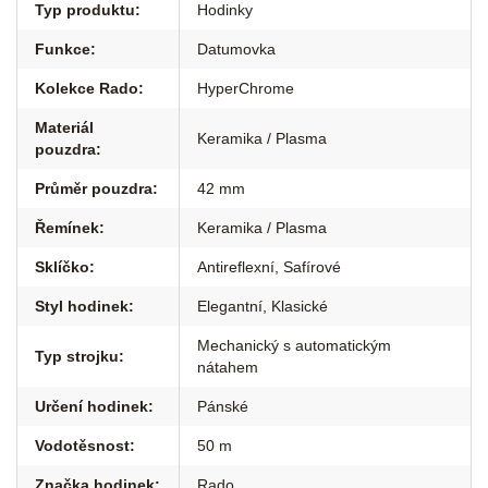
Typ produktu
:
Hodinky
Funkce
:
Datumovka
Kolekce Rado
:
HyperChrome
Materiál
Keramika / Plasma
pouzdra
:
Průměr pouzdra
:
42 mm
Řemínek
:
Keramika / Plasma
Sklíčko
:
Antireflexní
,
Safírové
Styl hodinek
:
Elegantní
,
Klasické
Mechanický s automatickým
Typ strojku
:
nátahem
Určení hodinek
:
Pánské
Vodotěsnost
:
50 m
Značka hodinek
:
Rado