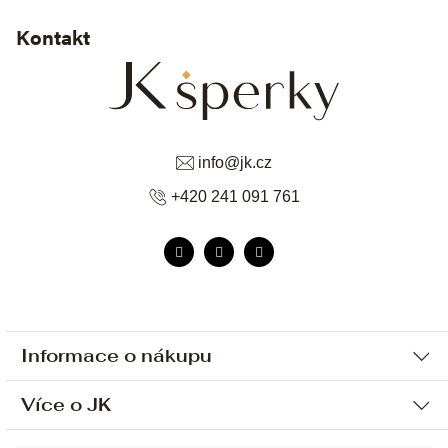
Kontakt
info
@
jk.cz
+420 241 091 761
Informace o nákupu
Více o JK
Ochrana osobních údajů
Způsob platby a dopravy