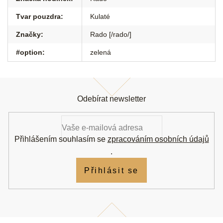
Tvar pouzdra
:
Kulaté
Značky
:
Rado [/rado/]
#option
:
zelená
Z
á
Odebírat newsletter
p
a
t
í
Přihlášením souhlasím se
zpracováním osobních údajů
.
Přihlásit se