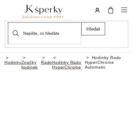
Přejít
na
obsah
Nákupní
Přihlášení
Hledat
košík
Hodinky Rado
Domů
Hodinky
Značky
Rado
Hodinky Rado
HyperChrome
hodinek
HyperChrome
Automatic