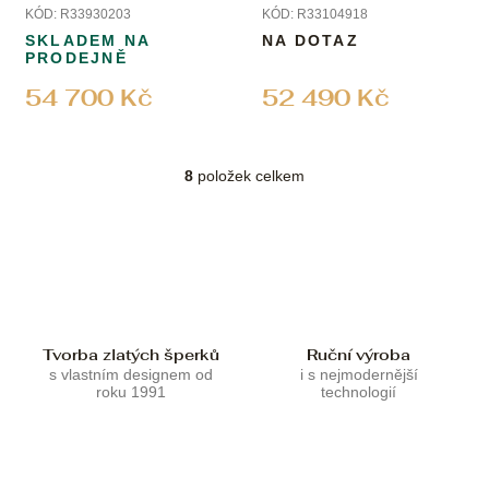
Golden Horse Limited
Quartz
KÓD:
R33930203
KÓD:
R33104918
Edition
SKLADEM NA
NA DOTAZ
PRODEJNĚ
54 700 Kč
52 490 Kč
8
položek celkem
O
v
l
á
d
a
c
í
p
Tvorba zlatých šperků
Ruční výroba
r
s vlastním designem od
i s nejmodernější
roku 1991
technologií
v
k
y
v