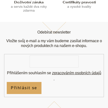
ý
Doživotní záruka
Certifikáty pravosti
p
a servis každé dva roky
a vysoké kvality
i
zdarma
s
u
Z
á
Odebírat newsletter
p
a
Vložte svůj e-mail a my vám budeme zasílat informace o
t
nových produktech na našem e-shopu.
í
E-
mail
Přihlášením souhlasím se
zpracováním osobních údajů
.
Přihlásit se